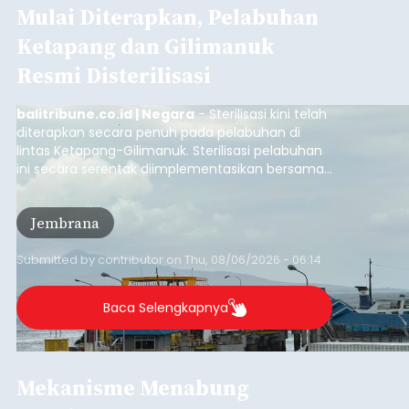
Mulai Diterapkan, Pelabuhan
Ketapang dan Gilimanuk
Resmi Disterilisasi
balitribune.co.id | Negara
- Sterilisasi kini telah
diterapkan secara penuh pada pelabuhan di
lintas Ketapang-Gilimanuk. Sterilisasi pelabuhan
ini secara serentak diimplementasikan bersama
empat pelabuhan utama lainnya, yakni
Pelabuhan Merak, Bakauheni, Kayangan, dan
Jembrana
Lembar pada Rabu (5/8/2026).
Submitted by
contributor
on
Thu, 08/06/2026 - 06:14
Baca Selengkapnya
Mekanisme Menabung