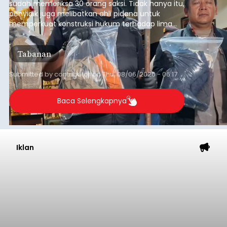
sudah memeriksa 30 orang saksi. Tidak hanya itu,
penyidik juga melibatkan ahli pidana untuk
memperkuat konstruksi hukum terhadap lima
orang tersangka yang saat ini ditahan.
Tabanan
Submitted by
contributor
on
Thu, 08/06/2026 - 06:17
Baca Selengkapnya
Iklan