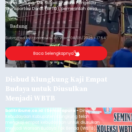
Polres Badung, TNI, Satpol PP, Balai Pengelola
Transportasi Darat (BPTD), pemerintah desa,
desa adat, Linmas, dan Pecalang.
Badung
Submitted by
contributor
on
Wed, 08/05/2026 - 17:54
Baca Selengkapnya
Disbud Klungkung Kaji Empat
Budaya untuk Diusulkan
Menjadi WBTB
balitribune.co.id I Semarapura -
Dinas
Kebudayaan Kabupaten Klungkung telah
mengkaji empat kebudayaan untuk diusulkan
menjadi Warisan Budaya Tak Benda (WBTB)