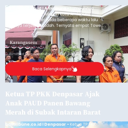
balitribune.co.id I Amlapura -
Lumpuhnya
jaringan internet di wilayah Kota Amlapura
selama berhari-hari pada beberapa waktu lalu
akhirnya terjawab sudah. Ternyata empat Tower
BTS Seluler yang berada di lokasi berbeda di
wilayah Karangasem telah dibobol maling,
Karangasem
dimana bagian modul penguat signal yang
berada di Tower BTS Seluler itu hilang dicuri.
Submitted by
contributor
on
Wed, 08/05/2026 - 18:03
Baca Selengkapnya
Ketua TP PKK Denpasar Ajak
Anak PAUD Panen Bawang
Merah di Subak Intaran Barat
balitribune.co.id I Denpasar -
Ketua TP PKK