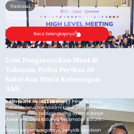
semakin kompleks.
Nasional
Submitted by
contributor
on
Thu, 08/06/2026 - 09:45
Baca Selengkapnya
Usut Pengeroyokan Maut di
Tabanan, Polisi Periksa 30
Saksi dan Minta Keterangan
Ahli
balitribune.co.id | Tabanan
- Penyidik Polres
Tabanan terus mendalami kasus pengeroyokan
maut terhadap terduga maling ayam di Banjar
Juwuk Legi, Desa Batunya, Kecamatan Baturiti
yang terjadi beberapa waktu lalu.
Dalam perkembangannya, penyidik kepolisian