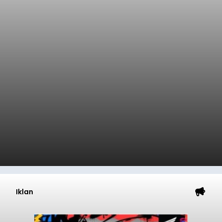
Iklan