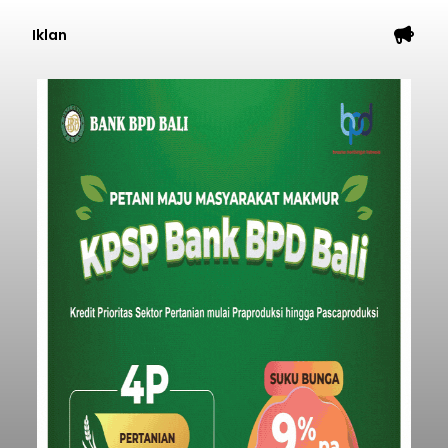
Iklan