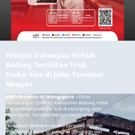
Petugas Gabungan Dishub
Badung Tertibkan Truk
Parkir Liar di Jalur Terminal
Mengwi
balitribune.co.id I Mangupura -
Dinas
Perhubungan (Dishub) Kabupaten Badung mulai
menertibkan parkir liar truk di sepanjang Jalan
Raya depan Terminal Mengwi, Kecamatan
Mengwi, Rabu (5/8/2026).
Penertiban dilakukan secara persuasif dengan
melibatkan sekitar 50 personel gabungan dari