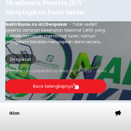
Membantu Peserta JKN
Menyiapkan Dana Iuran
balitribune.co.id | Denpasar
- Tidak sedikit
peserta Jaminan Kesehatan Nasional (JKN) yang
memiliki kemauan membayar iuran, namun
mengalami kendala menyiapkan dana secara
penuh saat jatuh tempo pembayaran iuran.
Kondisi ini terutama dialami oleh peserta
Denpasar
segmen Pekerja Bukan Penerima Upah (PBPU)
yang memiliki penghasilan tidak tetap.
Submitted by
contributor
on
Wed, 08/05/2026 - 20:43
Baca Selengkapnya
Iklan