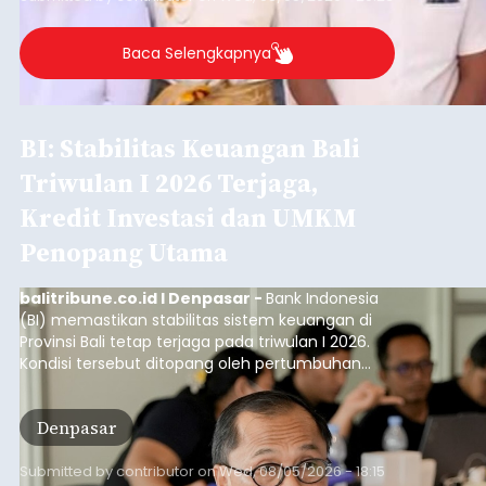
Baca Selengkapnya
BI: Stabilitas Keuangan Bali
Triwulan I 2026 Terjaga,
Kredit Investasi dan UMKM
Penopang Utama
balitribune.co.id I Denpasar -
Bank Indonesia
(BI) memastikan stabilitas sistem keuangan di
Provinsi Bali tetap terjaga pada triwulan I 2026.
Kondisi tersebut ditopang oleh pertumbuhan
penyaluran kredit yang masih positif, terutama
pada sektor-sektor utama penggerak ekonomi
Denpasar
daerah, dengan risiko kredit yang tetap
terkendali.
Submitted by
contributor
on
Wed, 08/05/2026 - 18:15