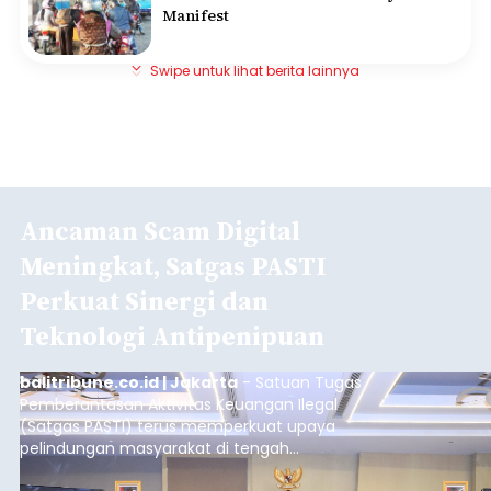
Manifest
Swipe untuk lihat berita lainnya
Ancaman Scam Digital
Meningkat, Satgas PASTI
Perkuat Sinergi dan
Teknologi Antipenipuan
balitribune.co.id | Jakarta
- Satuan Tugas
Pemberantasan Aktivitas Keuangan Ilegal
(Satgas PASTI) terus memperkuat upaya
pelindungan masyarakat di tengah
meningkatnya ancaman penipuan digital yang