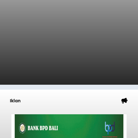
Iklan