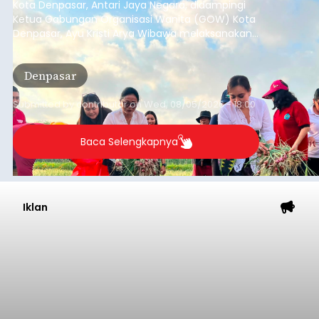
Kota Denpasar, Antari Jaya Negara, didampingi
Ketua Gabungan Organisasi Wanita (GOW) Kota
Denpasar, Ayu Kristi Arya Wibawa melaksanakan
panen bawang merah dan jagung manis
bersama anak-anak Pendidikan Anak Usia Dini
Denpasar
(PAUD) di Subak Intaran Barat, Rabu (5/8/2026).
Submitted by
contributor
on
Wed, 08/05/2026 - 18:00
Baca Selengkapnya
Iklan