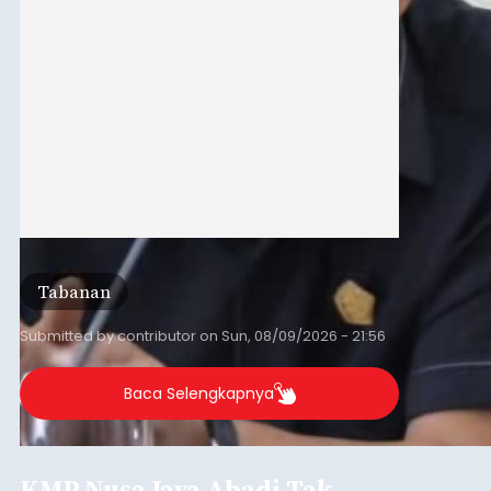
Tabanan
Submitted by
contributor
on
Sun, 08/09/2026 - 21:56
Baca Selengkapnya
KMP Nusa Jaya Abadi Tak