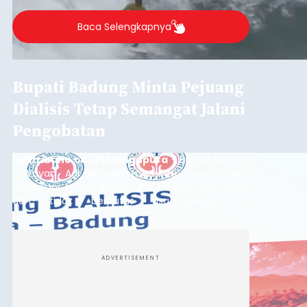
Baca Selengkapnya
Bupati Badung Minta Pejuang
Dialisis Tetap Semangat Jalani
Pengobatan
balitribune.co.id | Mangupura
- Bupati Badung
I Wayan Adi Arnawa meminta pasien yang
menjalani terapi dialisis untuk tetap semangat
dan tidak berputus asa. Pesan itu
disampaikannya saat menghadiri Sarasehan
Pejuang Dialisis yang digelar RSD Mangusada di
Ruang Kertha Gosana, Puspem Badung, Minggu
(9/8/2026).
ADVERTISEMENT