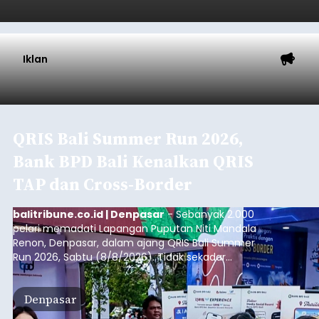
Iklan
QRIS Bali Summer Run 2026,
Bank BPD Bali Kenalkan QRIS
TAP dan Cross-Border
balitribune.co.id | Denpasar
- Sebanyak 2.000
pelari memadati Lapangan Puputan Niti Mandala
Renon, Denpasar, dalam ajang QRIS Bali Summer
Run 2026, Sabtu (8/8/2026). Tidak sekadar
menjadi arena olahraga dengan kategori 5K dan
10K, kegiatan yang digelar Kantor Perwakilan Bank
Denpasar
Indonesia (BI) Provinsi Bali itu juga menjadi ruang
edukasi dan penguatan ekosistem transaksi