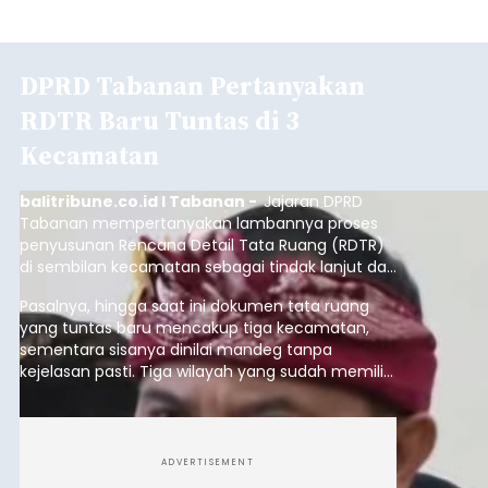
DPRD Tabanan Pertanyakan
RDTR Baru Tuntas di 3
Kecamatan
balitribune.co.id I Tabanan -
Jajaran DPRD
Tabanan mempertanyakan lambannya proses
penyusunan Rencana Detail Tata Ruang (RDTR)
di sembilan kecamatan sebagai tindak lanjut dari
pelaksanaan RTRW.
Pasalnya, hingga saat ini dokumen tata ruang
yang tuntas baru mencakup tiga kecamatan,
sementara sisanya dinilai mandeg tanpa
kejelasan pasti. Tiga wilayah yang sudah memiliki
RDTR tersebut meliputi Kecamatan Kediri,
Tabanan, dan Selemadeg Barat.
ADVERTISEMENT