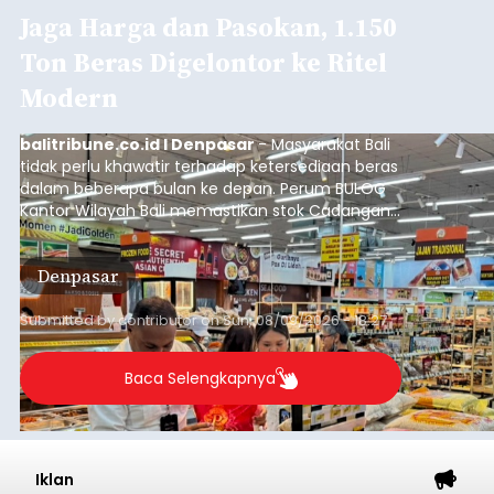
Jaga Harga dan Pasokan, 1.150
Ton Beras Digelontor ke Ritel
Modern
balitribune.co.id I Denpasar
- Masyarakat Bali
tidak perlu khawatir terhadap ketersediaan beras
dalam beberapa bulan ke depan. Perum BULOG
Kantor Wilayah Bali memastikan stok Cadangan
Beras Pemerintah (CBP) masih dalam kondisi
aman, bahkan diproyeksikan mampu memenuhi
Denpasar
kebutuhan masyarakat hingga sekitar 10 bulan.
Submitted by
contributor
on
Sun, 08/09/2026 - 18:27
Baca Selengkapnya
Iklan