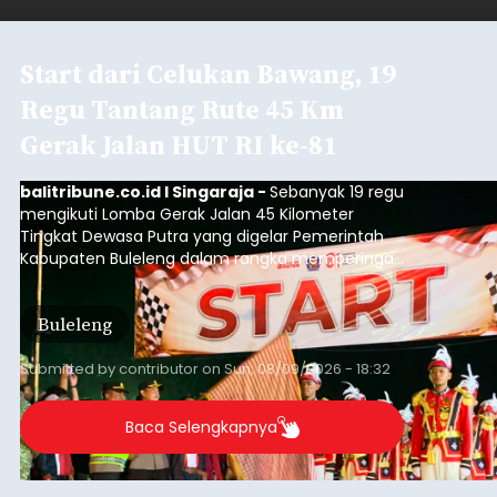
Start dari Celukan Bawang, 19
Regu Tantang Rute 45 Km
Gerak Jalan HUT RI ke-81
balitribune.co.id I Singaraja -
Sebanyak 19 regu
mengikuti Lomba Gerak Jalan 45 Kilometer
Tingkat Dewasa Putra yang digelar Pemerintah
Kabupaten Buleleng dalam rangka memperingati
HUT ke-81 Kemerdekaan Republik Indonesia.
Lomba resmi dimulai dari Lapangan Sepak Bola
Buleleng
Desa Celukan Bawang, Sabtu (8/8/2026) malam.
Submitted by
contributor
on
Sun, 08/09/2026 - 18:32
Baca Selengkapnya