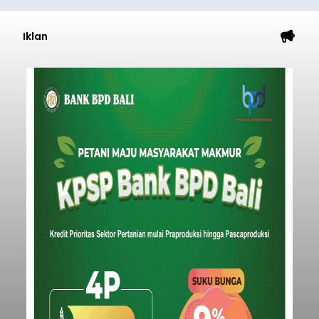
Iklan