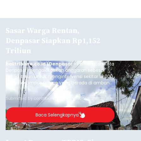
Sasar Warga Rentan,
Denpasar Siapkan Rp1,152
Triliun
balitribune.co.id I Denpasar -
Pemerintah Kota
Denpasar mengalokasikan anggaran sebesar
Rp1,152 triliun untuk mengintervensi sekitar 18.000
warga kelompok rentan yang berada di ambang
garis kemiskinan. Langkah strategis ini diambil
guna menjaga masyarakat yang berada pada
Submitted by
contributor
on
Thu, 08/06/2026 - 21:31
kelompok desil 5 dan 6 tersebut agar tidak
merosot ke kategori miskin.
Baca Selengkapnya