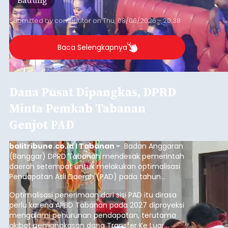
Submitted by
contributor
on
Thu, 08/06/2026 - 20:38
Baca Selengkapnya
Dana Pusat Dipangkas, DPRD
Minta Pemkab Tabanan
Genjot PAD
balitribune.co.id I Tabanan -
Badan Anggaran
(Banggar) DPRD Tabanan mendesak pemerintah
daerah setempat untuk melakukan optimalisasi
Pendapatan Asli Daerah (PAD) pada tahun
anggaran 2027.
Optimalisasi penerimaan dari sisi PAD itu dirasa
perlu karena APBD Tabanan pada 2027 diproyeksi
mengalami penurunan pendapatan, terutama
akibat pemangkasan dana Transfer Ke Luar