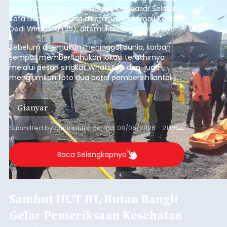
Lingkungan Dalem, Pemogan, Denpasar Selatan,
Kota Denpasar, yang diketahui bernama I Kadek
Dedi Wiranata (35), ditemukan tidak bernyawa di
pesisir Pantai Purnama, Sukawati.
Sebelum ditemukan meninggal dunia, korban
sempat memberitahukan lokasi terakhirnya
melalui pesan singkat WhatsApp dan juga
mengirimkan foto dua botol pembersih lantai ke
istrinya.
Gianyar
Submitted by
contributor
on
Thu, 08/06/2026 - 21:06
Baca Selengkapnya
Sambut HUT RI, Rutan Bangli
Gelar Pemeriksaan Kesehatan