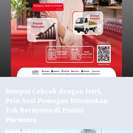
Sempat Cekcok dengan Istri,
Pria Asal Pemogan Ditemukan
Tak Bernyawa di Pantai
Purnama
balitribune.co.id I Gianyar -
Seorang pria asal