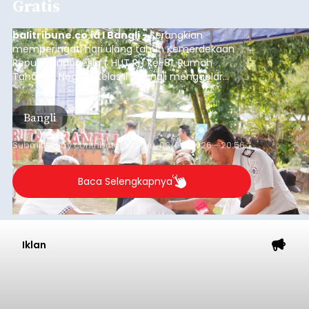
Gratis
balitribune.co.id I Bangli -
Serangkian
memperingati hari ulang tahun Kemerdekaan
Republik Indonesia ( HUT RI) ke-81, Rumah
Tahanan Negara Kelas II B Bangli menggelar
kegiatan pemeriksaan kesehatan gratis, Rabu
(6/8/2026).
Bangli
Submitted by
contributor
on
Thu, 08/06/2026 - 20:56
Baca Selengkapnya
Iklan