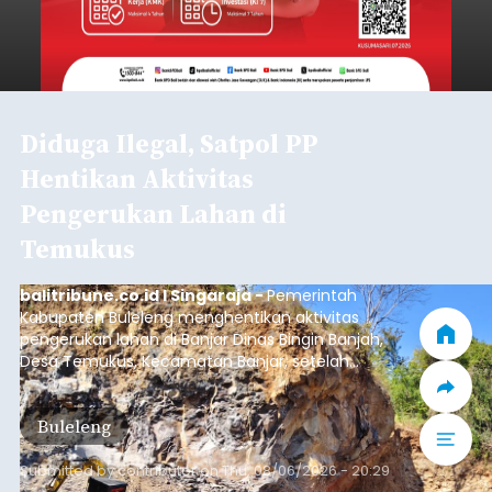
Diduga Ilegal, Satpol PP
Hentikan Aktivitas
Pengerukan Lahan di
Temukus
balitribune.co.id I Singaraja -
Pemerintah
Kabupaten Buleleng menghentikan aktivitas
pengerukan lahan di Banjar Dinas Bingin Banjah,
Desa Temukus, Kecamatan Banjar, setelah
ditemukan indikasi kegiatan pengambilan
material yang tidak sesuai dengan peruntukan
Buleleng
kawasan.
Submitted by
contributor
on
Thu, 08/06/2026 - 20:29