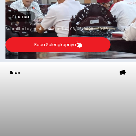
Daerah (TKD) dari pemerintah pusat.
Tabanan
Submitted by
contributor
on
Thu, 08/06/2026 - 20:33
Baca Selengkapnya
Iklan