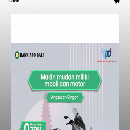
Iklan