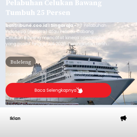
Pelabuhan Celukan Bawang
Tumbuh 25 Persen
balitribune.coo.id I Singaraja -
PT Pelabuhan
Indonesia (Persero) atau Pelindo Cabang
Celukan Bawang mencatat kinerja operasional
yang positif hingga Juli 2026. Peningkatan terlihat
dari arus kapal yang mencapai 1,48 juta Gross
Tonnage (GT), atau tumbuh 12,4 persen
Buleleng
dibandingkan periode yang sama tahun lalu
yang tercatat sebesar 1,32 juta GT.
Submitted by
contributor
on
Thu, 08/06/2026 - 20:41
Baca Selengkapnya
Iklan