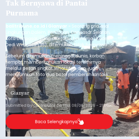
Tak Bernyawa di Pantai
Purnama
balitribune.co.id I Gianyar -
Seorang pria asal
Lingkungan Dalem, Pemogan, Denpasar Selatan,
Kota Denpasar, yang diketahui bernama I Kadek
Dedi Wiranata (35), ditemukan tidak bernyawa di
pesisir Pantai Purnama, Sukawati.
Sebelum ditemukan meninggal dunia, korban
sempat memberitahukan lokasi terakhirnya
melalui pesan singkat WhatsApp dan juga
mengirimkan foto dua botol pembersih lantai ke
istrinya.
Gianyar
Submitted by
contributor
on
Thu, 08/06/2026 - 21:06
Baca Selengkapnya