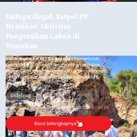
Diduga Ilegal, Satpol PP
Hentikan Aktivitas
Pengerukan Lahan di
Temukus
balitribune.co.id I Singaraja -
Pemerintah
Kabupaten Buleleng menghentikan aktivitas
pengerukan lahan di Banjar Dinas Bingin Banjah,
Desa Temukus, Kecamatan Banjar, setelah
ditemukan indikasi kegiatan pengambilan
material yang tidak sesuai dengan peruntukan
Buleleng
kawasan.
Submitted by
contributor
on
Thu, 08/06/2026 - 20:29
Baca Selengkapnya