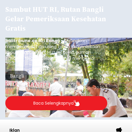
Sambut HUT RI, Rutan Bangli
Gelar Pemeriksaan Kesehatan
Gratis
balitribune.co.id I Bangli -
Serangkian
memperingati hari ulang tahun Kemerdekaan
Republik Indonesia ( HUT RI) ke-81, Rumah
Tahanan Negara Kelas II B Bangli menggelar
kegiatan pemeriksaan kesehatan gratis, Rabu
(6/8/2026).
Bangli
Submitted by
contributor
on
Thu, 08/06/2026 - 20:56
Baca Selengkapnya
Iklan