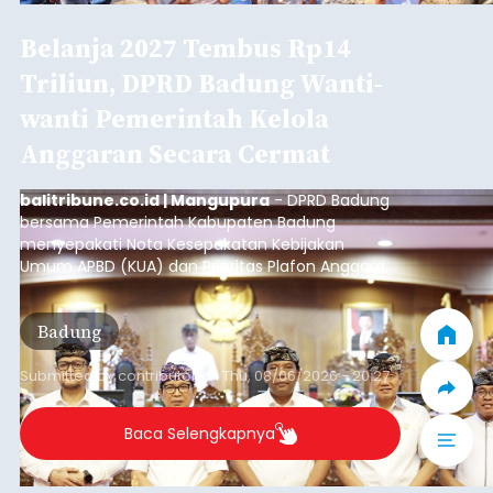
Belanja 2027 Tembus Rp14
Triliun, DPRD Badung Wanti-
wanti Pemerintah Kelola
Anggaran Secara Cermat
balitribune.co.id | Mangupura
- DPRD Badung
bersama Pemerintah Kabupaten Badung
menyepakati Nota Kesepakatan Kebijakan
Umum APBD (KUA) dan Prioritas Plafon Anggaran
Sementara (PPAS) Tahun Anggaran 2027 dalam
rapat paripurna yang digelar di Gedung DPRD
Badung
Badung, Kamis (6/8/2026).
Submitted by
contributor
on
Thu, 08/06/2026 - 20:27
Baca Selengkapnya