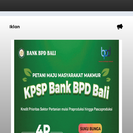
Iklan