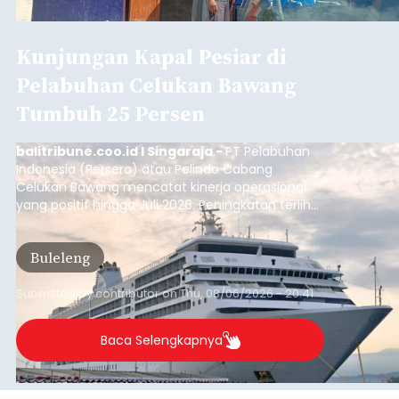
Kunjungan Kapal Pesiar di
Pelabuhan Celukan Bawang
Tumbuh 25 Persen
balitribune.coo.id I Singaraja -
PT Pelabuhan
Indonesia (Persero) atau Pelindo Cabang
Celukan Bawang mencatat kinerja operasional
yang positif hingga Juli 2026. Peningkatan terlihat
dari arus kapal yang mencapai 1,48 juta Gross
Tonnage (GT), atau tumbuh 12,4 persen
Buleleng
dibandingkan periode yang sama tahun lalu
yang tercatat sebesar 1,32 juta GT.
Submitted by
contributor
on
Thu, 08/06/2026 - 20:41
Baca Selengkapnya