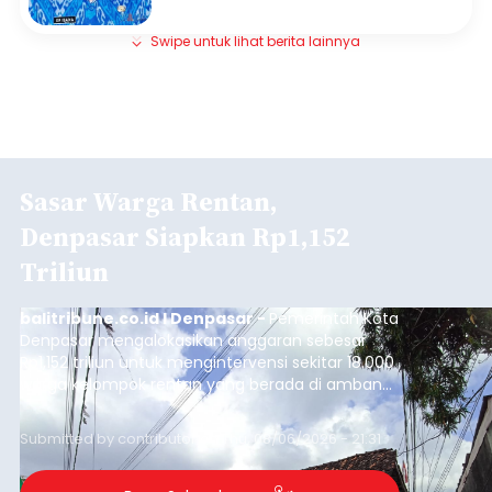
Swipe untuk lihat berita lainnya
Sasar Warga Rentan,
Denpasar Siapkan Rp1,152
Triliun
balitribune.co.id I Denpasar -
Pemerintah Kota
Denpasar mengalokasikan anggaran sebesar
Rp1,152 triliun untuk mengintervensi sekitar 18.000
warga kelompok rentan yang berada di ambang
garis kemiskinan. Langkah strategis ini diambil
guna menjaga masyarakat yang berada pada
Submitted by
contributor
on
Thu, 08/06/2026 - 21:31
kelompok desil 5 dan 6 tersebut agar tidak
merosot ke kategori miskin.