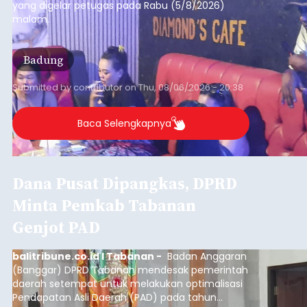
yang digelar petugas pada Rabu (5/8/2026)
malam.
Badung
Submitted by
contributor
on
Thu, 08/06/2026 - 20:38
Baca Selengkapnya
Dana Pusat Dipangkas, DPRD
Minta Pemkab Tabanan
Genjot PAD
balitribune.co.id I Tabanan -
Badan Anggaran
(Banggar) DPRD Tabanan mendesak pemerintah
daerah setempat untuk melakukan optimalisasi
Pendapatan Asli Daerah (PAD) pada tahun