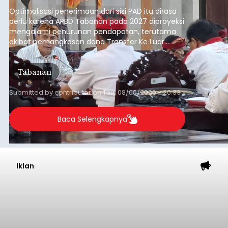
anggaran 2027.
Optimalisasi penerimaan dari sisi PAD itu dirasa
perlu karena APBD Tabanan pada 2027 diproyeksi
mengalami penurunan pendapatan, terutama
akibat pemangkasan dana Transfer Ke Luar
Daerah (TKD) dari pemerintah pusat.
Tabanan
Submitted by
contributor
on
Thu, 08/06/2026 - 20:33
Baca Selengkapnya
Iklan