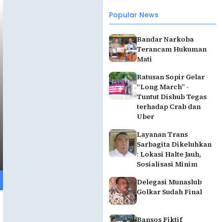
Popular News
Bandar Narkoba
Terancam Hukuman
Mati
Ratusan Sopir Gelar
“Long March” -
Tuntut Dishub Tegas
terhadap Crab dan
Uber
Layanan Trans
Sarbagita Dikeluhkan
: Lokasi Halte Jauh,
Sosialisasi Minim
Delegasi Munaslub
Golkar Sudah Final
Bansos Fiktif