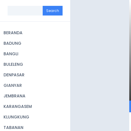
Skip
to
Search
main
content
BERANDA
Main
BADUNG
navigation
BANGLI
BULELENG
DENPASAR
GIANYAR
JEMBRANA
KARANGASEM
KLUNGKUNG
TABANAN