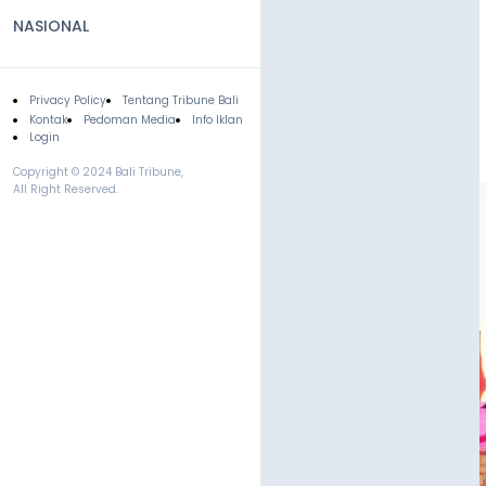
NASIONAL
Privacy Policy
Tentang Tribune Bali
Footer
Kontak
Pedoman Media
Info Iklan
Login
Copyright © 2024 Bali Tribune,
All Right Reserved.