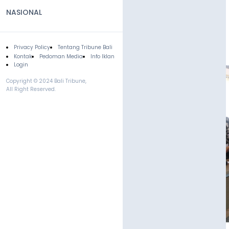
NASIONAL
Privacy Policy
Tentang Tribune Bali
Footer
Kontak
Pedoman Media
Info Iklan
Login
Copyright © 2024 Bali Tribune,
All Right Reserved.