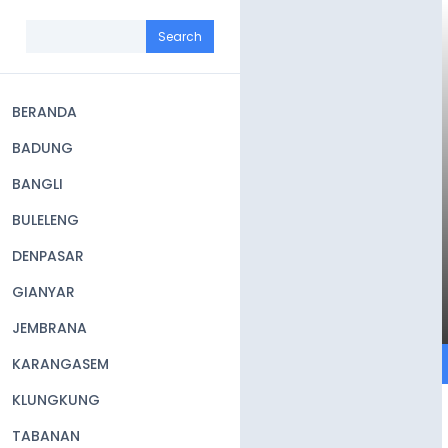
Skip
to
Search
main
content
BERANDA
Main
BADUNG
navigation
BANGLI
BULELENG
DENPASAR
GIANYAR
JEMBRANA
KARANGASEM
KLUNGKUNG
TABANAN