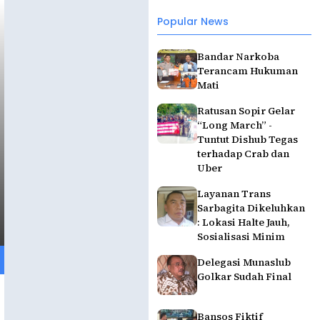
Popular News
Bandar Narkoba
Terancam Hukuman
Mati
Ratusan Sopir Gelar
“Long March” -
Tuntut Dishub Tegas
terhadap Crab dan
Uber
Layanan Trans
Sarbagita Dikeluhkan
: Lokasi Halte Jauh,
Sosialisasi Minim
Delegasi Munaslub
Golkar Sudah Final
Bansos Fiktif