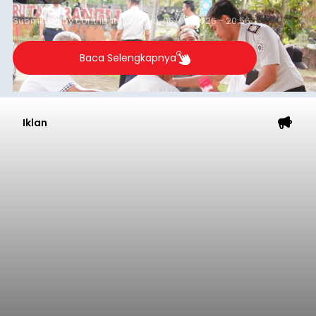
Kota Denpasar, yang diketahui bernama I Kadek
Dedi Wiranata (35), ditemukan tidak bernyawa di
pesisir Pantai Purnama, Sukawati.
Sebelum ditemukan meninggal dunia, korban
sempat memberitahukan lokasi terakhirnya
melalui pesan singkat WhatsApp dan juga
mengirimkan foto dua botol pembersih lantai ke
istrinya.
Gianyar
Submitted by
contributor
on
Thu, 08/06/2026 - 21:06
Baca Selengkapnya
Sambut HUT RI, Rutan Bangli
Gelar Pemeriksaan Kesehatan
Gratis