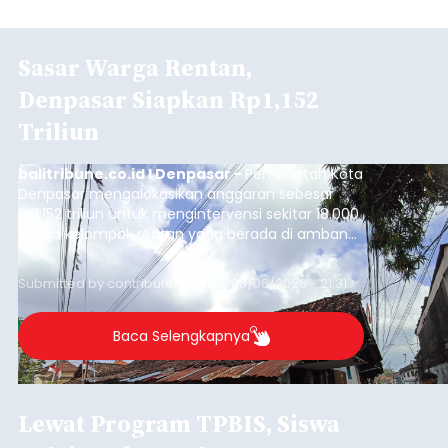
Sasar Warga Rentan,
Denpasar Siapkan Rp1,152
Triliun
balitribune.co.id I Denpasar -
Pemerintah Kota
Denpasar mengalokasikan anggaran sebesar
Rp1,152 triliun untuk mengintervensi sekitar 18.000
warga kelompok rentan yang berada di ambang
garis kemiskinan. Langkah strategis ini diambil
guna menjaga masyarakat yang berada pada
Submitted by
contributor
on
Thu, 08/06/2026 - 21:31
kelompok desil 5 dan 6 tersebut agar tidak
merosot ke kategori miskin.
Baca Selengkapnya
Lewat Program TPBIS, Siswa