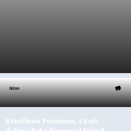
Tumbuh 25 Persen
balitribune.coo.id I Singaraja -
PT Pelabuhan
Indonesia (Persero) atau Pelindo Cabang
Celukan Bawang mencatat kinerja operasional
yang positif hingga Juli 2026. Peningkatan terlihat
dari arus kapal yang mencapai 1,48 juta Gross
Tonnage (GT), atau tumbuh 12,4 persen
Buleleng
dibandingkan periode yang sama tahun lalu
yang tercatat sebesar 1,32 juta GT.
Submitted by
contributor
on
Thu, 08/06/2026 - 20:41
Baca Selengkapnya
Iklan