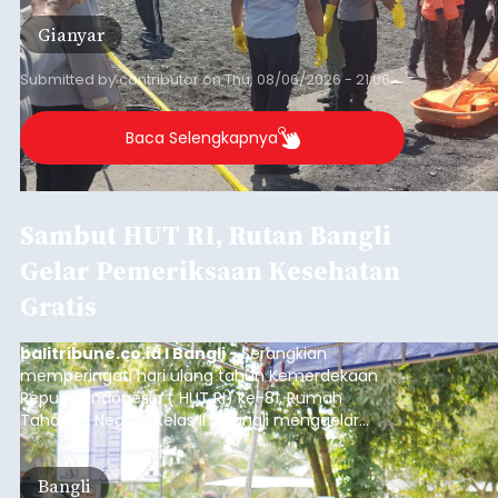
Sempat Cekcok dengan Istri,
Pria Asal Pemogan Ditemukan
Tak Bernyawa di Pantai
Purnama
balitribune.co.id I Gianyar -
Seorang pria asal
Lingkungan Dalem, Pemogan, Denpasar Selatan,