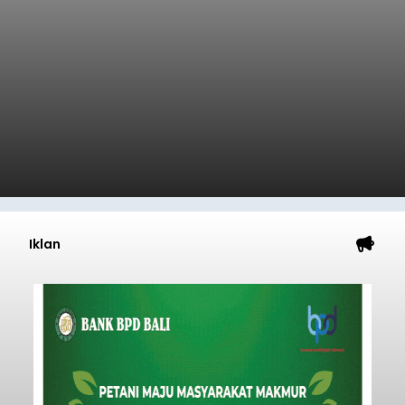
balitribune.co.id I Bangli -
Serangkian
memperingati hari ulang tahun Kemerdekaan
Republik Indonesia ( HUT RI) ke-81, Rumah
Tahanan Negara Kelas II B Bangli menggelar
kegiatan pemeriksaan kesehatan gratis, Rabu
(6/8/2026).
Bangli
Submitted by
contributor
on
Thu, 08/06/2026 - 20:56
Baca Selengkapnya
Iklan