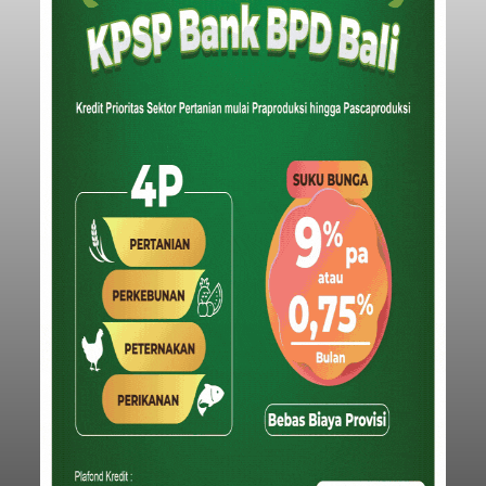
Iklan