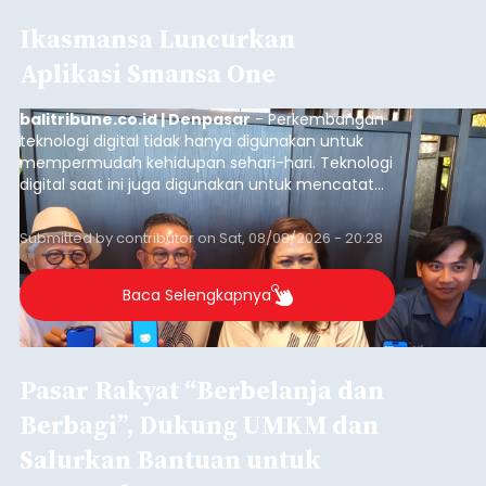
Ikasmansa Luncurkan
Aplikasi Smansa One
balitribune.co.id | Denpasar
- Perkembangan
teknologi digital tidak hanya digunakan untuk
mempermudah kehidupan sehari-hari. Teknologi
digital saat ini juga digunakan untuk mencatat
dan mengelola data base alumni dari suatu
sekolah, salah satunya adalah alumni SMA 1
Submitted by
contributor
on
Sat, 08/08/2026 - 20:28
Denpasar.
Baca Selengkapnya
Pasar Rakyat “Berbelanja dan
Berbagi”, Dukung UMKM dan
Salurkan Bantuan untuk