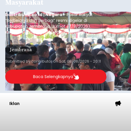
Masyarakat
balitribune.co.id | Negara
- Pasar Rakyat
“Berbelanja dan Berbagi” resmi digelar di
Kabupaten Jembrana, Jumat (7/8/2026).
Kegiatan yang digelar Gedung Kesenian Ir.
Soekarno ini memadukan pemberdayaan
ekonomi masyarakat dengan aksi sosial tersebut
Jembrana
mendapat antusiasme tinggi dan mencatat nilai
transaksi mencapai Rp672.733.200.
Submitted by
contributor
on
Sat, 08/08/2026 - 20:11
Baca Selengkapnya
Iklan