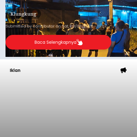
keributan di barat Pasar Galiran, peristiwa serupa
kini menimpa seorang pemuda asal Kabupaten
Klungkung
Sumba Barat Daya (SBD), Nusa Tenggara Timur
(NTT).
Submitted by
contributor
on
Sat, 08/08/2026 - 13:07
Baca Selengkapnya
Iklan