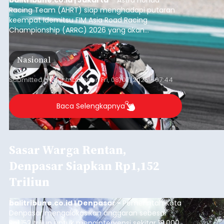
balitribune.co.id | Jakarta
– Astra Honda
Racing Team (AHRT) siap menghadapi putaran
keempat Idemitsu FIM Asia Road Racing
Championship (ARRC) 2026 yang akan
berlangsung di Pertamina Mandalika
International Circuit, Lombok, Nusa Tenggara
Nasional
Barat, pada 7–9 Agustus 2026.
Submitted by
contributor
on
Fri, 08/07/2026 - 07:44
Baca Selengkapnya
Sasar Warga Rentan,
Denpasar Siapkan Rp1,152
Triliun
balitribune.co.id I Denpasar -
Pemerintah Kota
Denpasar mengalokasikan anggaran sebesar
Rp1,152 triliun untuk mengintervensi sekitar 18.000