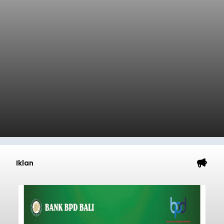
Iklan