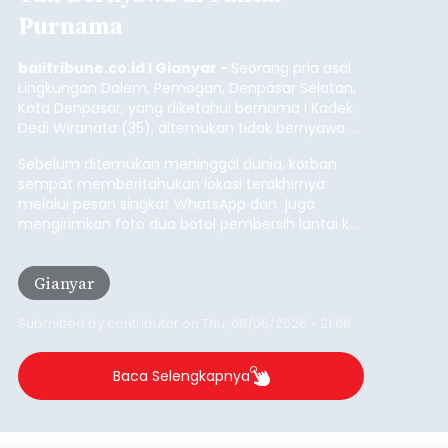
Purnama
balitribune.co.id I Gianyar -
Seorang pria asal
Lingkungan Dalem, Pemogan, Denpasar Selatan,
Kota Denpasar, yang diketahui bernama I Kadek
Dedi Wiranata (35), ditemukan tidak bernyawa di
pesisir Pantai Purnama, Sukawati.
Sebelum ditemukan meninggal dunia, korban
sempat memberitahukan lokasi terakhirnya
melalui pesan singkat WhatsApp dan juga
mengirimkan foto dua botol pembersih lantai ke
istrinya.
Gianyar
Submitted by
contributor
on
Thu, 08/06/2026 - 21:06
Baca Selengkapnya