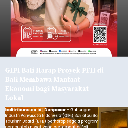
GIPI Bali Harap Proyek PFII di
Bali Membawa Manfaat
Ekonomi bagi Masyarakat
Lokal
balitribune.co.id | Denpasar -
Gabungan
Industri Pariwisata Indonesia (GIPI) Bali atau Bali
Tourism Board (BTB) berharap segala program
pemerintah pusat yang bertempat di Bali