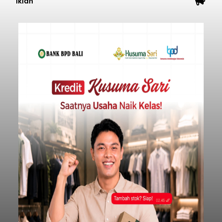
Iklan