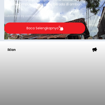
warga kelompok rentan yang berada di ambang
garis kemiskinan. Langkah strategis ini diambil
guna menjaga masyarakat yang berada pada
Submitted by
contributor
on
Thu, 08/06/2026 - 21:31
kelompok desil 5 dan 6 tersebut agar tidak
merosot ke kategori miskin.
Baca Selengkapnya
Iklan