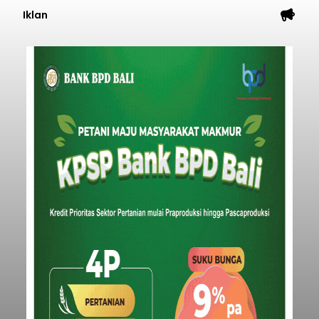
Iklan