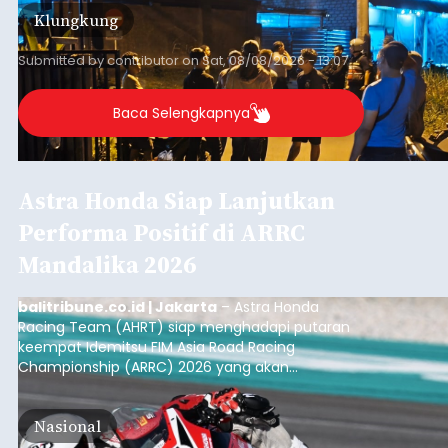
kini menimpa seorang pemuda asal Kabupaten
Klungkung
Sumba Barat Daya (SBD), Nusa Tenggara Timur
(NTT).
Submitted by
contributor
on
Sat, 08/08/2026 - 13:07
Baca Selengkapnya
Astra Honda Siap Lanjutkan
Performa Positif di ARRC
Mandalika 2026
balitribune.co.id | Jakarta
– Astra Honda
Racing Team (AHRT) siap menghadapi putaran
keempat Idemitsu FIM Asia Road Racing
Championship (ARRC) 2026 yang akan
berlangsung di Pertamina Mandalika
International Circuit, Lombok, Nusa Tenggara
Nasional
Barat, pada 7–9 Agustus 2026.