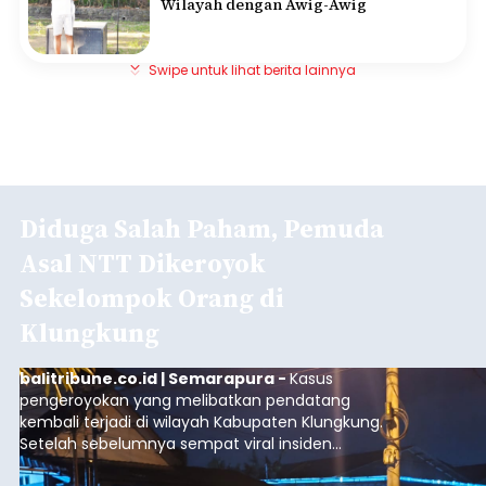
Wilayah dengan Awig-Awig
Swipe untuk lihat berita lainnya
Diduga Salah Paham, Pemuda
Asal NTT Dikeroyok
Sekelompok Orang di
Klungkung
balitribune.co.id | Semarapura -
Kasus
pengeroyokan yang melibatkan pendatang
kembali terjadi di wilayah Kabupaten Klungkung.
Setelah sebelumnya sempat viral insiden
keributan di barat Pasar Galiran, peristiwa serupa