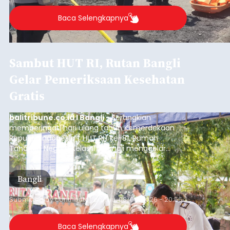
Baca Selengkapnya
Sambut HUT RI, Rutan Bangli
Gelar Pemeriksaan Kesehatan
Gratis
balitribune.co.id I Bangli -
Serangkian
memperingati hari ulang tahun Kemerdekaan
Republik Indonesia ( HUT RI) ke-81, Rumah
Tahanan Negara Kelas II B Bangli menggelar
kegiatan pemeriksaan kesehatan gratis, Rabu
(6/8/2026).
Bangli
Submitted by
contributor
on
Thu, 08/06/2026 - 20:56
Baca Selengkapnya