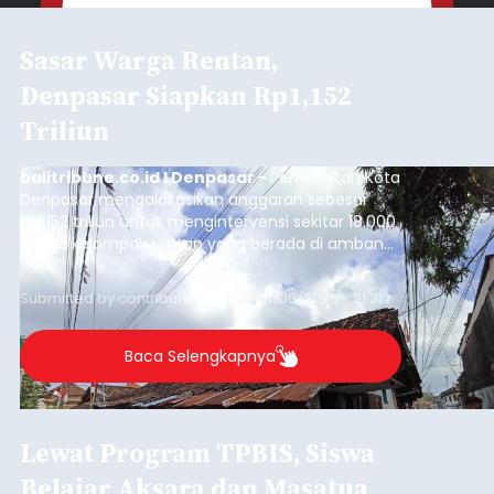
Sasar Warga Rentan,
Denpasar Siapkan Rp1,152
Triliun
balitribune.co.id I Denpasar -
Pemerintah Kota
Denpasar mengalokasikan anggaran sebesar
Rp1,152 triliun untuk mengintervensi sekitar 18.000
warga kelompok rentan yang berada di ambang
garis kemiskinan. Langkah strategis ini diambil
guna menjaga masyarakat yang berada pada
Submitted by
contributor
on
Thu, 08/06/2026 - 21:31
kelompok desil 5 dan 6 tersebut agar tidak
merosot ke kategori miskin.
Baca Selengkapnya
Lewat Program TPBIS, Siswa
Belajar Aksara dan Masatua