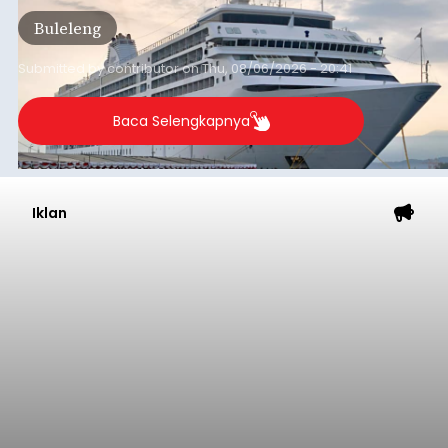
Tonnage (GT), atau tumbuh 12,4 persen
Buleleng
dibandingkan periode yang sama tahun lalu
yang tercatat sebesar 1,32 juta GT.
Submitted by
contributor
on
Thu, 08/06/2026 - 20:41
Baca Selengkapnya
Iklan