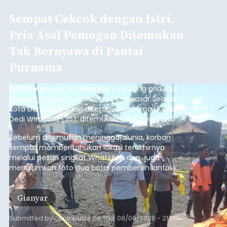
Sempat Cekcok dengan Istri,
Pria Asal Pemogan Ditemukan
Tak Bernyawa di Pantai
Purnama
balitribune.co.id I Gianyar -
Seorang pria asal
Lingkungan Dalem, Pemogan, Denpasar Selatan,
Kota Denpasar, yang diketahui bernama I Kadek
Dedi Wiranata (35), ditemukan tidak bernyawa di
pesisir Pantai Purnama, Sukawati.
Sebelum ditemukan meninggal dunia, korban
sempat memberitahukan lokasi terakhirnya
melalui pesan singkat WhatsApp dan juga
mengirimkan foto dua botol pembersih lantai ke
istrinya.
Gianyar
Submitted by
contributor
on
Thu, 08/06/2026 - 21:06