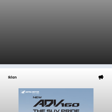
Iklan