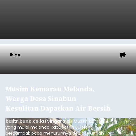
Iklan
Musim Kemarau Melanda,
Warga Desa Sinabun
Kesulitan Dapatkan Air Bersih
balitribune.co.id I Singaraja -
Musim kemarau
yang mulai melanda Kabupaten Buleleng
berdampak pada menurunnya debit sejumlah