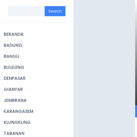
Skip
to
Search
main
content
BERANDA
Main
BADUNG
navigation
BANGLI
BULELENG
DENPASAR
GIANYAR
JEMBRANA
KARANGASEM
KLUNGKUNG
TABANAN