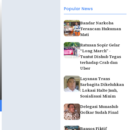
Popular News
Bandar Narkoba
Terancam Hukuman
Mati
Ratusan Sopir Gelar
“Long March” -
Tuntut Dishub Tegas
terhadap Crab dan
Uber
Layanan Trans
Sarbagita Dikeluhkan
: Lokasi Halte Jauh,
Sosialisasi Minim
Delegasi Munaslub
Golkar Sudah Final
Bansos Fiktif