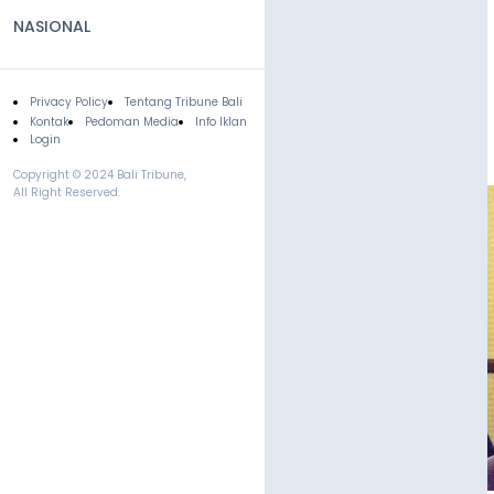
NASIONAL
Privacy Policy
Tentang Tribune Bali
Footer
Kontak
Pedoman Media
Info Iklan
Login
Copyright © 2024 Bali Tribune,
All Right Reserved.