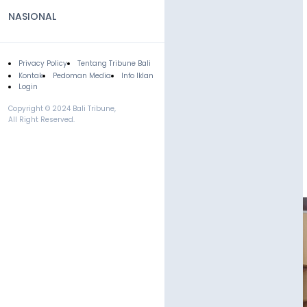
NASIONAL
Privacy Policy
Tentang Tribune Bali
Footer
Kontak
Pedoman Media
Info Iklan
Login
Copyright © 2024 Bali Tribune,
All Right Reserved.