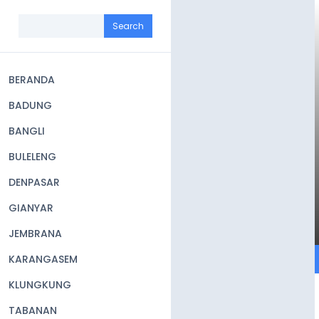
Skip
to
Search
main
content
BERANDA
Main
BADUNG
navigation
BANGLI
BULELENG
DENPASAR
GIANYAR
JEMBRANA
KARANGASEM
KLUNGKUNG
TABANAN