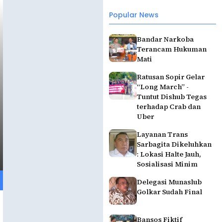
Popular News
Bandar Narkoba
Terancam Hukuman
Mati
Ratusan Sopir Gelar
“Long March” -
Tuntut Dishub Tegas
terhadap Crab dan
Uber
Layanan Trans
Sarbagita Dikeluhkan
: Lokasi Halte Jauh,
Sosialisasi Minim
Delegasi Munaslub
Golkar Sudah Final
Bansos Fiktif