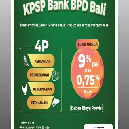
Ketua DPRD Badung Hadiri
Nyekah Massal Desa Adat
Tuban, Tegaskan Komitmen
Lestarikan Adat dan Budaya
balitribune.co.id | Mangupura
– Ketua DPRD
Kabupaten Badung I Gusti Anom Gumanti