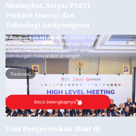
Meningkat, Satgas PASTI
Perkuat Sinergi dan
Teknologi Antipenipuan
balitribune.co.id | Jakarta
- Satuan Tugas
Pemberantasan Aktivitas Keuangan Ilegal
(Satgas PASTI) terus memperkuat upaya
pelindungan masyarakat di tengah
meningkatnya ancaman penipuan digital yang
semakin kompleks.
Nasional
Submitted by
contributor
on
Thu, 08/06/2026 - 09:45
Baca Selengkapnya
Usut Pengeroyokan Maut di