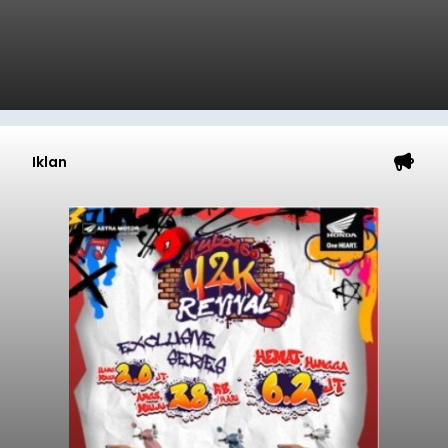
Iklan
Mulai Diterapkan, Pelabuhan
Ketapang dan Gilimanuk
Resmi Disterilisasi
balitribune.co.id | Negara
- Sterilisasi kini telah
diterapkan secara penuh pada pelabuhan di
lintas Ketapang-Gilimanuk. Sterilisasi pelabuhan
ini secara serentak diimplementasikan bersama
empat pelabuhan utama lainnya, yakni