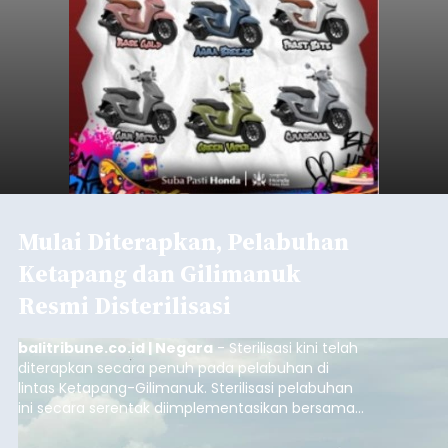
Pelabuhan Merak, Bakauheni, Kayangan, dan
Jembrana
Lembar pada Rabu (5/8/2026).
Submitted by
contributor
on
Thu, 08/06/2026 - 06:14
Baca Selengkapnya
Mekanisme Menabung
Membantu Peserta JKN
Menyiapkan Dana Iuran
balitribune.co.id | Denpasar
- Tidak sedikit
peserta Jaminan Kesehatan Nasional (JKN) yang
memiliki kemauan membayar iuran, namun
mengalami kendala menyiapkan dana secara
penuh saat jatuh tempo pembayaran iuran.
Kondisi ini terutama dialami oleh peserta
Denpasar
segmen Pekerja Bukan Penerima Upah (PBPU)