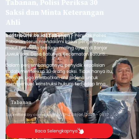
Tabanan, Polisi Periksa 30
Saksi dan Minta Keterangan
Ahli
balitribune.co.id | Tabanan
- Penyidik Polres
Tabanan terus mendalami kasus pengeroyokan
maut terhadap terduga maling ayam di Banjar
Juwuk Legi, Desa Batunya, Kecamatan Baturiti
yang terjadi beberapa waktu lalu.
Dalam perkembangannya, penyidik kepolisian
sudah memeriksa 30 orang saksi. Tidak hanya itu,
penyidik juga melibatkan ahli pidana untuk
memperkuat konstruksi hukum terhadap lima
orang tersangka yang saat ini ditahan.
Tabanan
Submitted by
contributor
on
Thu, 08/06/2026 - 06:17
Baca Selengkapnya