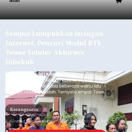
Baca Selengkapnya
Ketua TP PKK Denpasar Ajak
Anak PAUD Panen Bawang
Merah di Subak Intaran Barat
balitribune.co.id I Denpasar -
Ketua TP PKK
Kota Denpasar, Antari Jaya Negara, didampingi
Ketua Gabungan Organisasi Wanita (GOW) Kota
Denpasar, Ayu Kristi Arya Wibawa melaksanakan
panen bawang merah dan jagung manis
bersama anak-anak Pendidikan Anak Usia Dini
Denpasar
(PAUD) di Subak Intaran Barat, Rabu (5/8/2026).
Submitted by
contributor
on
Wed, 08/05/2026 - 18:00
Baca Selengkapnya