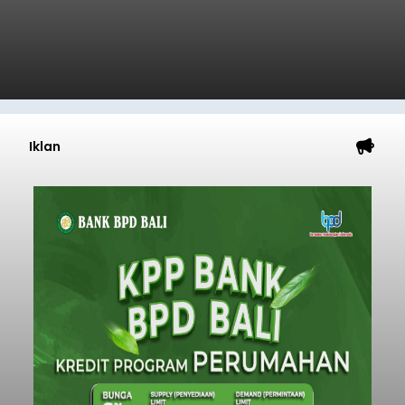
Raya depan Terminal Mengwi, Kecamatan
Mengwi, Rabu (5/8/2026).
Penertiban dilakukan secara persuasif dengan
melibatkan sekitar 50 personel gabungan dari
Polres Badung, TNI, Satpol PP, Balai Pengelola
Transportasi Darat (BPTD), pemerintah desa,
desa adat, Linmas, dan Pecalang.
Badung
Submitted by
contributor
on
Wed, 08/05/2026 - 17:54
Baca Selengkapnya
Disbud Klungkung Kaji Empat
Budaya untuk Diusulkan
Menjadi WBTB