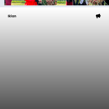
Iklan
Petugas Gabungan Dishub
Badung Tertibkan Truk
Parkir Liar di Jalur Terminal
Mengwi
balitribune.co.id I Mangupura -
Dinas
Perhubungan (Dishub) Kabupaten Badung mulai
menertibkan parkir liar truk di sepanjang Jalan