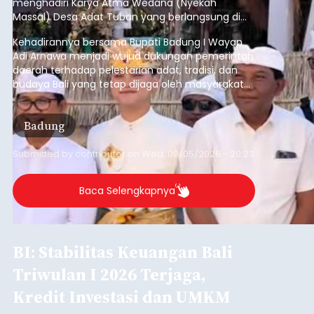
Penopang Utama
balitribune.co.id I Denpasar -
Bank Indonesia
(BI) memastikan stabilitas sistem keuangan di
Provinsi Bali tetap terjaga pada triwulan I 2026.
Kondisi tersebut ditopang oleh pertumbuhan
penyaluran kredit yang masih positif, terutama
pada sektor-sektor utama penggerak ekonomi
Denpasar
daerah, dengan risiko kredit yang tetap
terkendali.
Submitted by
contributor
on
Wed, 08/05/2026 - 18:15
Baca Selengkapnya
Iklan