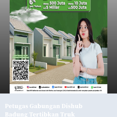
balitribune.co.id I Semarapura -
Dinas
Kebudayaan Kabupaten Klungkung telah
mengkaji empat kebudayaan untuk diusulkan
menjadi Warisan Budaya Tak Benda (WBTB)
tahun 2026.
Klungkung
Submitted by
contributor
on
Wed, 08/05/2026 - 17:38
Baca Selengkapnya
Iklan