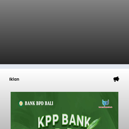
Iklan