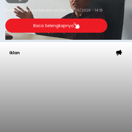
kunjung cair.
Submitted by
contributor
on
Sun, 08/09/2026 - 14:15
Baca Selengkapnya
Iklan