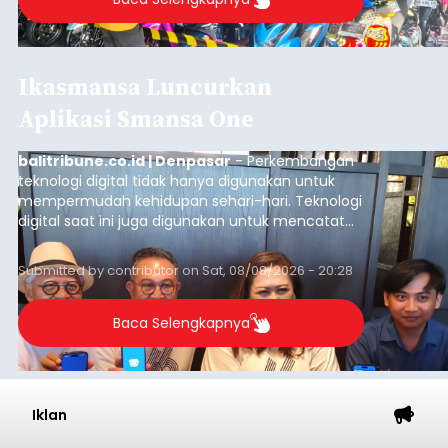
Ikasmansa Luncurkan
Aplikasi Smansa One
balitribune.co.id | Denpasar
- Perkembangan
teknologi digital tidak hanya digunakan untuk
mempermudah kehidupan sehari-hari. Teknologi
digital saat ini juga digunakan untuk mencatat
dan mengelola data base alumni dari suatu
sekolah, salah satunya adalah alumni SMA 1
Submitted by
contributor
on
Sat, 08/08/2026 - 20:28
Denpasar.
Baca Selengkapnya
Iklan