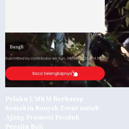
Bangli
Submitted by
contributor
on
Sun, 08/09/2026 - 14:05
Baca Selengkapnya
Pelaku UMKM Berharap
Semakin Banyak Event untuk
Ajang Promosi Produk
Perajin Bali