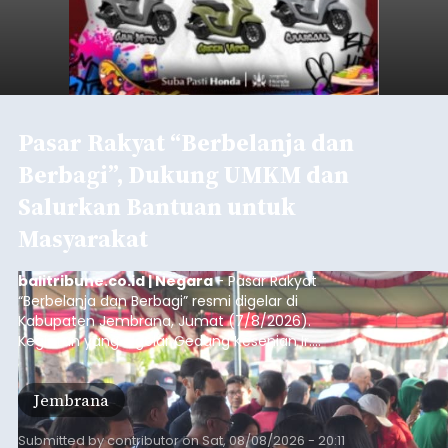
Pasar Rakyat “Berbelanja dan
Berbagi”, Dukung UMKM dan
Salurkan Bantuan untuk
Masyarakat
balitribune.co.id | Negara
- Pasar Rakyat
“Berbelanja dan Berbagi” resmi digelar di
Kabupaten Jembrana, Jumat (7/8/2026).
Kegiatan yang digelar Gedung Kesenian Ir.
Soekarno ini memadukan pemberdayaan
ekonomi masyarakat dengan aksi sosial tersebut
Jembrana
mendapat antusiasme tinggi dan mencatat nilai
transaksi mencapai Rp672.733.200.
Submitted by
contributor
on
Sat, 08/08/2026 - 20:11