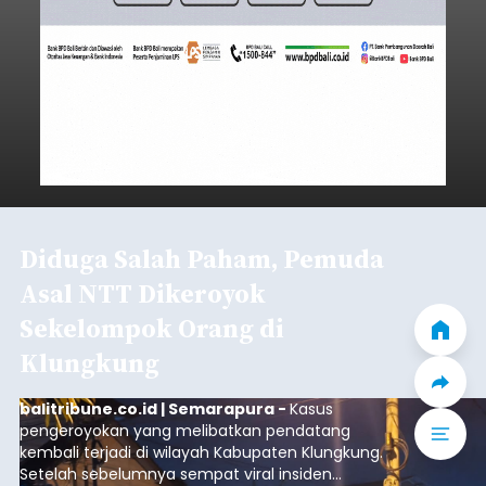
Diduga Salah Paham, Pemuda
Asal NTT Dikeroyok
Sekelompok Orang di
Klungkung
balitribune.co.id | Semarapura -
Kasus
pengeroyokan yang melibatkan pendatang
kembali terjadi di wilayah Kabupaten Klungkung.
Setelah sebelumnya sempat viral insiden