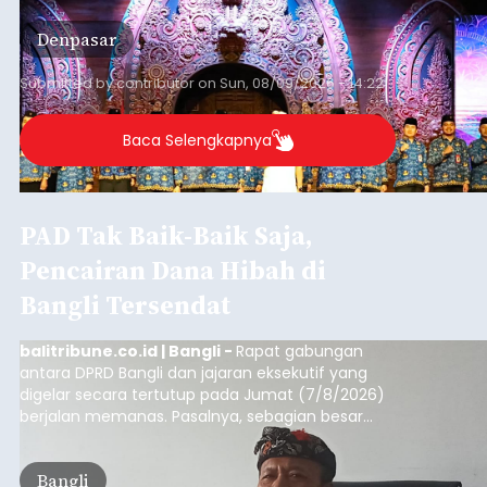
mengimplementasikan program gotong royong
Denpasar
kepedulian sosial bertajuk "Sembagi Arutala".
Submitted by
contributor
on
Sun, 08/09/2026 - 14:22
Baca Selengkapnya
PAD Tak Baik-Baik Saja,
Pencairan Dana Hibah di
Bangli Tersendat
balitribune.co.id | Bangli -
Rapat gabungan
antara DPRD Bangli dan jajaran eksekutif yang
digelar secara tertutup pada Jumat (7/8/2026)
berjalan memanas. Pasalnya, sebagian besar
dana hibah yang bersumber dari pokok-pokok
pikiran (pokok-pokok pikiran/pokir) dewan hasil
Bangli
penjaringan aspirasi masyarakat saat reses tak