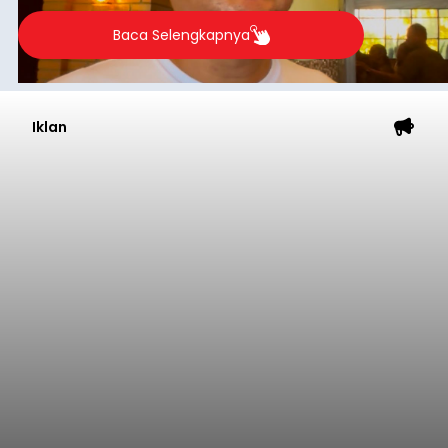
Agung Partha Adnyana di Denpasar, Sabtu (8/8).
Baca Selengkapnya
Iklan