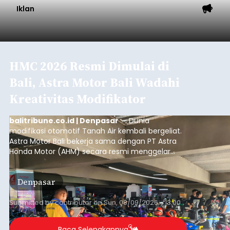
Iklan
HMC 2026 Resmi Dimulai di
Bali, Astra Motor Bali Wadahi
Kreativitas Modifikator
balitribune.co.id | Denpasar
— Dunia
modifikasi otomotif Tanah Air kembali bergeliat.
Astra Motor Bali bekerja sama dengan PT Astra
Honda Motor (AHM) secara resmi menggelar
putaran pembuka (
opening round
) ajang kontes
modifikasi sepeda motor terbesar di Indonesia,
Denpasar
Honda Modif Contest (HMC) 2026, di Denpasar,
Bali.
Submitted by
contributor
on
Sun, 08/09/2026 - 13:00
Baca Selengkapnya