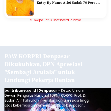
Entry By Name Atlet Sudah 70 Persen
Swipe untuk lihat berita lainnya
PAW KORPRI Denpasar
Dikukuhkan, DPN Apresiasi
"Sembagi Arutala" untuk
Lindungi Pekerja Rentan
balitribune.co.id | Denpasar
- Ketua Umum
Dewan Pengurus Nasional (DPN) KORPRI, Prof. Dr.
Zudan Arif Fahrulloh, memberikan apresiasi tinggi
atas keberhasilan Pemerintah Kota Denpasar
dan KORPRI Kota Denpasar dalam