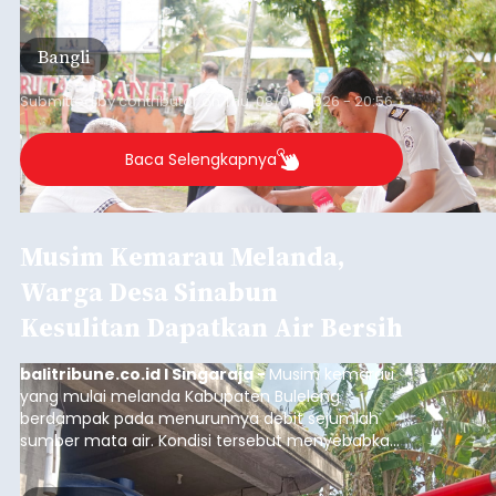
kegiatan pemeriksaan kesehatan gratis, Rabu
(6/8/2026).
Bangli
Submitted by
contributor
on
Thu, 08/06/2026 - 20:56
Baca Selengkapnya
Musim Kemarau Melanda,
Warga Desa Sinabun
Kesulitan Dapatkan Air Bersih
balitribune.co.id I Singaraja -
Musim kemarau
yang mulai melanda Kabupaten Buleleng
berdampak pada menurunnya debit sejumlah
sumber mata air. Kondisi tersebut menyebabkan
warga di beberapa desa mulai mengalami
kesulitan mendapatkan air bersih, terutama