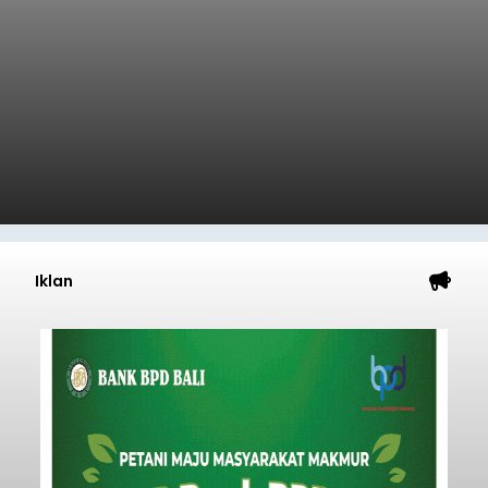
Iklan