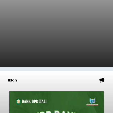
Iklan