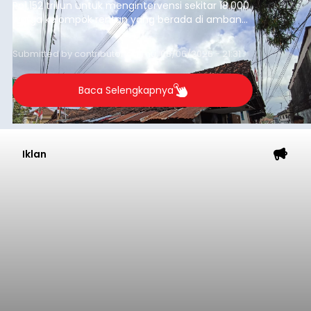
Rp1,152 triliun untuk mengintervensi sekitar 18.000
warga kelompok rentan yang berada di ambang
garis kemiskinan. Langkah strategis ini diambil
guna menjaga masyarakat yang berada pada
Submitted by
contributor
on
Thu, 08/06/2026 - 21:31
kelompok desil 5 dan 6 tersebut agar tidak
merosot ke kategori miskin.
Baca Selengkapnya
Iklan