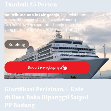
Tumbuh 25 Persen
balitribune.coo.id I Singaraja -
PT Pelabuhan
Indonesia (Persero) atau Pelindo Cabang
Celukan Bawang mencatat kinerja operasional
yang positif hingga Juli 2026. Peningkatan terlihat
dari arus kapal yang mencapai 1,48 juta Gross
Tonnage (GT), atau tumbuh 12,4 persen
Buleleng
dibandingkan periode yang sama tahun lalu
yang tercatat sebesar 1,32 juta GT.
Submitted by
contributor
on
Thu, 08/06/2026 - 20:41
Baca Selengkapnya
Klarifikasi Perizinan, 4 Kafe
di Desa Baha Dipanggil Satpol
PP Badung