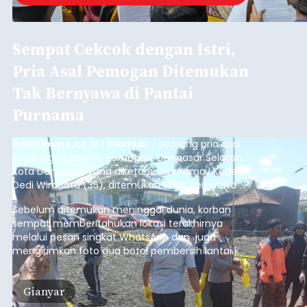
Sempat Cekcok dengan Istri,
Pria Asal Pemogan Ditemukan
Tak Bernyawa di Pantai
Purnama
balitribune.co.id I Gianyar -
Seorang pria asal
Lingkungan Dalem, Pemogan, Denpasar Selatan,
Kota Denpasar, yang diketahui bernama I Kadek
Dedi Wiranata (35), ditemukan tidak bernyawa di
pesisir Pantai Purnama, Sukawati.
Sebelum ditemukan meninggal dunia, korban
sempat memberitahukan lokasi terakhirnya
melalui pesan singkat WhatsApp dan juga
mengirimkan foto dua botol pembersih lantai ke
istrinya.
Gianyar