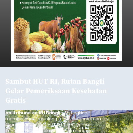
Sambut HUT RI, Rutan Bangli
Gelar Pemeriksaan Kesehatan
Gratis
balitribune.co.id I Bangli -
Serangkian
memperingati hari ulang tahun Kemerdekaan
Republik Indonesia ( HUT RI) ke-81, Rumah
Tahanan Negara Kelas II B Bangli menggelar