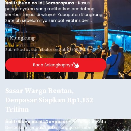
balitribune.co.id | Semarapura -
Kasus
pengeroyokan yang melibatkan pendatang
kembali terjadi di wilayah Kabupaten Klungkung.
Setelah sebelumnya sempat viral insiden
keributan di barat Pasar Galiran, peristiwa serupa
kini menimpa seorang pemuda asal Kabupaten
Klungkung
Sumba Barat Daya (SBD), Nusa Tenggara Timur
(NTT).
Submitted by
contributor
on
Sat, 08/08/2026 - 13:07
Baca Selengkapnya
Sasar Warga Rentan,
Denpasar Siapkan Rp1,152
Triliun
balitribune.co.id I Denpasar -
Pemerintah Kota
Denpasar mengalokasikan anggaran sebesar