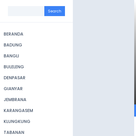
Skip
to
Search
main
content
BERANDA
Main
BADUNG
navigation
BANGLI
BULELENG
DENPASAR
GIANYAR
JEMBRANA
KARANGASEM
KLUNGKUNG
TABANAN