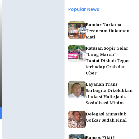
Popular News
Bandar Narkoba
Terancam Hukuman
Mati
Ratusan Sopir Gelar
“Long March” -
Tuntut Dishub Tegas
terhadap Crab dan
Uber
Layanan Trans
Sarbagita Dikeluhkan
: Lokasi Halte Jauh,
Sosialisasi Minim
Delegasi Munaslub
Golkar Sudah Final
Bansos Fiktif