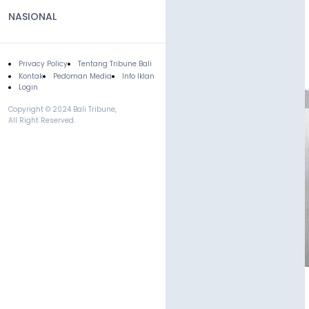
NASIONAL
Privacy Policy
Tentang Tribune Bali
Footer
Kontak
Pedoman Media
Info Iklan
Login
Copyright © 2024 Bali Tribune,
All Right Reserved.