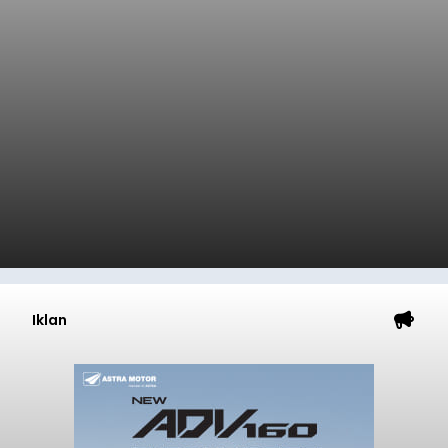
Iklan