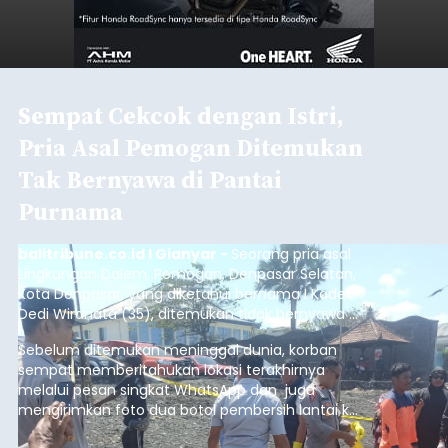
Sempat Cekcok dengan Istri,
Pria Asal Pemogan Ditemukan
Tak Bernyawa di Pantai
Purnama
balitribune.co.id I Gianyar -
Seorang pria asal
Lingkungan Dalem, Pemogan, Denpasar Selatan,
Kota Denpasar, yang diketahui bernama I Kadek
Dedi Wiranata (35), ditemukan tidak bernyawa di
pesisir Pantai Purnama, Sukawati.
Sebelum ditemukan meninggal dunia, korban
sempat memberitahukan lokasi terakhirnya
melalui pesan singkat WhatsApp dan juga
mengirimkan foto dua botol pembersih lantai ke
istrinya.