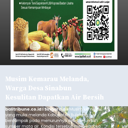
Musim Kemarau Melanda,
Warga Desa Sinabun
Kesulitan Dapatkan Air Bersih
balitribune.co.id I Singaraja -
Musim kemarau
yang mulai melanda Kabupaten Buleleng
berdampak pada menurunnya debit sejumlah
sumber mata air. Kondisi tersebut menyebabkan