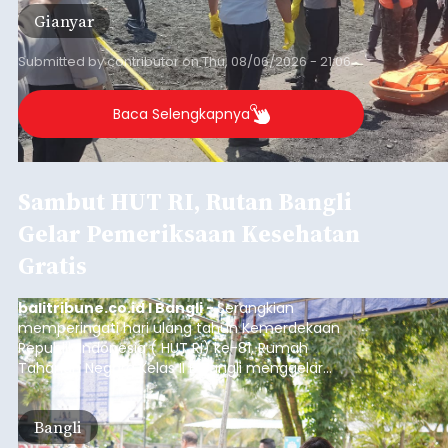
Gianyar
Submitted by
contributor
on
Thu, 08/06/2026 - 21:06
Baca Selengkapnya
Sambut HUT RI, Rutan Bangli
Gelar Pemeriksaan Kesehatan
Gratis
balitribune.co.id I Bangli -
Serangkian
memperingati hari ulang tahun Kemerdekaan
Republik Indonesia ( HUT RI) ke-81, Rumah
Tahanan Negara Kelas II B Bangli menggelar
kegiatan pemeriksaan kesehatan gratis, Rabu
(6/8/2026).
Bangli