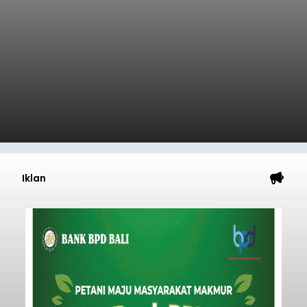
Iklan