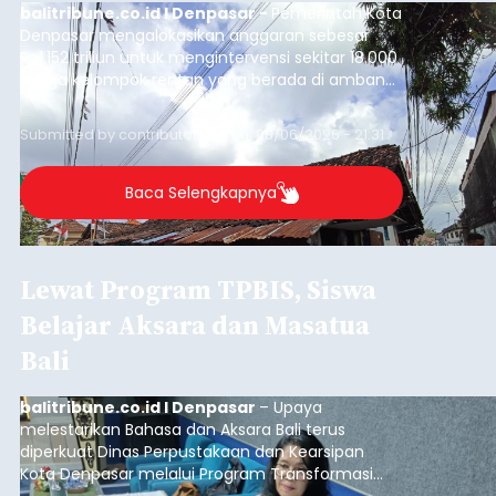
balitribune.co.id I Denpasar -
Pemerintah Kota
Denpasar mengalokasikan anggaran sebesar
Rp1,152 triliun untuk mengintervensi sekitar 18.000
warga kelompok rentan yang berada di ambang
garis kemiskinan. Langkah strategis ini diambil
guna menjaga masyarakat yang berada pada
Submitted by
contributor
on
Thu, 08/06/2026 - 21:31
kelompok desil 5 dan 6 tersebut agar tidak
merosot ke kategori miskin.
Baca Selengkapnya
Lewat Program TPBIS, Siswa
Belajar Aksara dan Masatua
Bali
balitribune.co.id I Denpasar
– Upaya
melestarikan Bahasa dan Aksara Bali terus
diperkuat Dinas Perpustakaan dan Kearsipan
Kota Denpasar melalui Program Transformasi