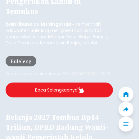
Pengerukan Lahan di
Temukus
balitribune.co.id I Singaraja -
Pemerintah
Kabupaten Buleleng menghentikan aktivitas
pengerukan lahan di Banjar Dinas Bingin Banjah,
Desa Temukus, Kecamatan Banjar, setelah
ditemukan indikasi kegiatan pengambilan
material yang tidak sesuai dengan peruntukan
Buleleng
kawasan.
Submitted by
contributor
on
Thu, 08/06/2026 - 20:29
Baca Selengkapnya
Belanja 2027 Tembus Rp14
Triliun, DPRD Badung Wanti-
wanti Pemerintah Kelola