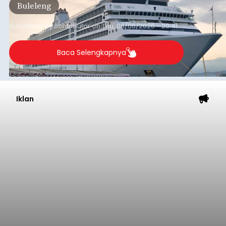
Buleleng
dibandingkan periode yang sama tahun lalu
yang tercatat sebesar 1,32 juta GT.
Submitted by
contributor
on
Thu, 08/06/2026 - 20:41
Baca Selengkapnya
Iklan