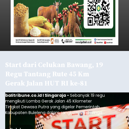
Start dari Celukan Bawang, 19
Regu Tantang Rute 45 Km
Gerak Jalan HUT RI ke-81
balitribune.co.id I Singaraja -
Sebanyak 19 regu
mengikuti Lomba Gerak Jalan 45 Kilometer
Tingkat Dewasa Putra yang digelar Pemerintah
Kabupaten Buleleng dalam rangka memperingati
HUT ke-81 Kemerdekaan Republik Indonesia.
Lomba resmi dimulai dari Lapangan Sepak Bola