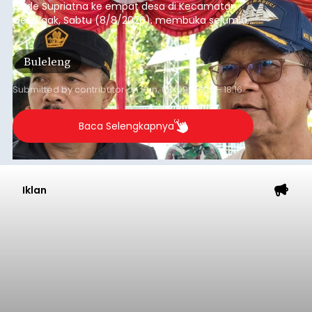
Gede Supriatna ke empat desa di Kecamatan
Gerokgak, Sabtu (8/8/2026), membuka sejumlah
persoalan yang masih dihadapi masyarakat. Dari
jalan desa yang rusak hingga potensi pertanian
Buleleng
yang belum optimal, semuanya menjadi
perhatian pemerintah daerah.
Submitted by
contributor
on
Sun, 08/09/2026 - 18:16
Baca Selengkapnya
Iklan