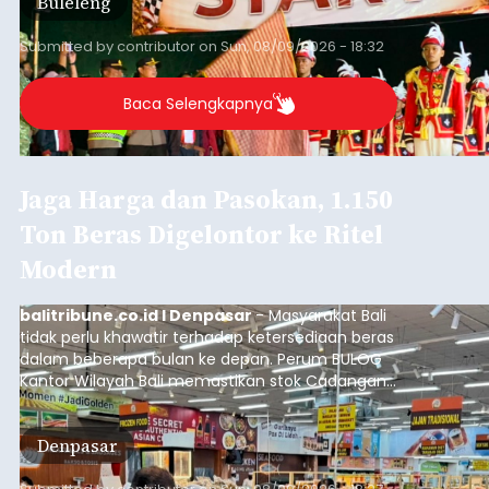
Buleleng
Desa Celukan Bawang, Sabtu (8/8/2026) malam.
Submitted by
contributor
on
Sun, 08/09/2026 - 18:32
Baca Selengkapnya
Jaga Harga dan Pasokan, 1.150
Ton Beras Digelontor ke Ritel
Modern
balitribune.co.id I Denpasar
- Masyarakat Bali
tidak perlu khawatir terhadap ketersediaan beras
dalam beberapa bulan ke depan. Perum BULOG
Kantor Wilayah Bali memastikan stok Cadangan
Beras Pemerintah (CBP) masih dalam kondisi
aman, bahkan diproyeksikan mampu memenuhi
Denpasar
kebutuhan masyarakat hingga sekitar 10 bulan.