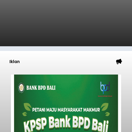
Iklan