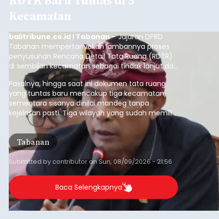
RDTR Baru Tuntas di 3
Kecamatan
balitribune.co.id I Tabanan -
Jajaran DPRD
Tabanan mempertanyakan lambannya proses
penyusunan Rencana Detail Tata Ruang (RDTR)
di sembilan kecamatan sebagai tindak lanjut dari
pelaksanaan RTRW.
Pasalnya, hingga saat ini dokumen tata ruang
yang tuntas baru mencakup tiga kecamatan,
sementara sisanya dinilai mandeg tanpa
kejelasan pasti. Tiga wilayah yang sudah memiliki
RDTR tersebut meliputi Kecamatan Kediri,
Tabanan, dan Selemadeg Barat.
Tabanan
Submitted by
contributor
on
Sun, 08/09/2026 - 21:56
Baca Selengkapnya