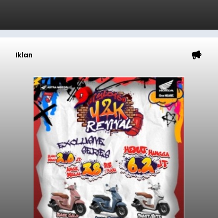
Iklan