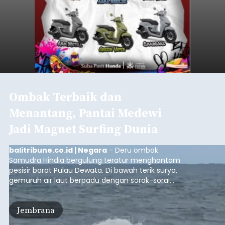
Ombak Terbaik dan
Menantang, Pantai Medewi
Jadi Magnet Surfing Dunia
balitribune.co.id | Negara
- Deru ombak
Samudra Hindia bergulung teratur menghantam
pesisir barat Pulau Dewata. Di bawah terik surya,
gemuruh air laut berpadu dengan sorak-sorai
penonton yang memadati Pantai Medewi,
Kecamatan Pekutatan pada Minggu (9/8/2026).
Jembrana
Ratusan peselancar dari berbagai penjuru
nusantara berkompetisi menaklukan ombak