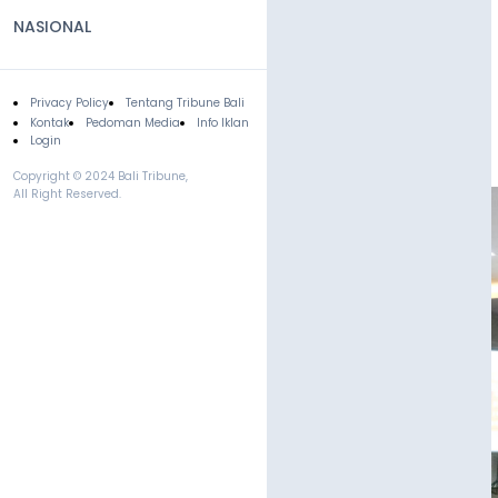
NASIONAL
Privacy Policy
Tentang Tribune Bali
Footer
Kontak
Pedoman Media
Info Iklan
Login
Copyright © 2024 Bali Tribune,
All Right Reserved.