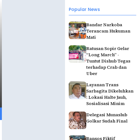
Popular News
Bandar Narkoba
Terancam Hukuman
Mati
Ratusan Sopir Gelar
“Long March” -
Tuntut Dishub Tegas
terhadap Crab dan
Uber
Layanan Trans
Sarbagita Dikeluhkan
: Lokasi Halte Jauh,
Sosialisasi Minim
Delegasi Munaslub
Golkar Sudah Final
Bansos Fiktif