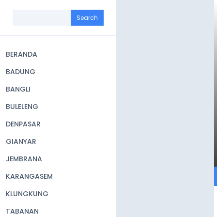
Skip
to
Search
main
content
BERANDA
Main
BADUNG
navigation
BANGLI
BULELENG
DENPASAR
GIANYAR
JEMBRANA
KARANGASEM
KLUNGKUNG
TABANAN