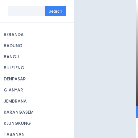
Skip
to
Search
main
content
BERANDA
Main
BADUNG
navigation
BANGLI
BULELENG
DENPASAR
GIANYAR
JEMBRANA
KARANGASEM
KLUNGKUNG
TABANAN