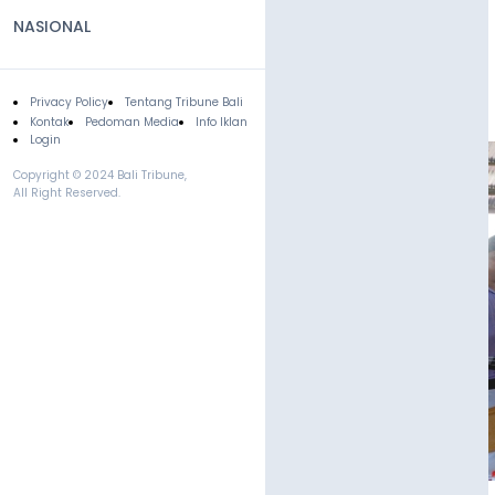
NASIONAL
Privacy Policy
Tentang Tribune Bali
Footer
Kontak
Pedoman Media
Info Iklan
Login
Copyright © 2024 Bali Tribune,
All Right Reserved.