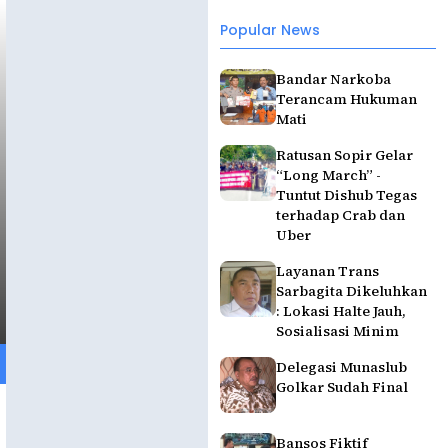
Popular News
Bandar Narkoba
Terancam Hukuman
Mati
Ratusan Sopir Gelar
“Long March” -
Tuntut Dishub Tegas
terhadap Crab dan
Uber
Layanan Trans
Sarbagita Dikeluhkan
: Lokasi Halte Jauh,
Sosialisasi Minim
Delegasi Munaslub
Golkar Sudah Final
Bansos Fiktif