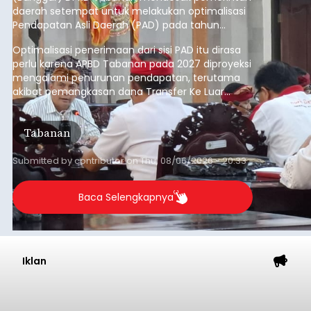
daerah setempat untuk melakukan optimalisasi
Pendapatan Asli Daerah (PAD) pada tahun
anggaran 2027.
Optimalisasi penerimaan dari sisi PAD itu dirasa
perlu karena APBD Tabanan pada 2027 diproyeksi
mengalami penurunan pendapatan, terutama
akibat pemangkasan dana Transfer Ke Luar
Daerah (TKD) dari pemerintah pusat.
Tabanan
Submitted by
contributor
on
Thu, 08/06/2026 - 20:33
Baca Selengkapnya
Iklan