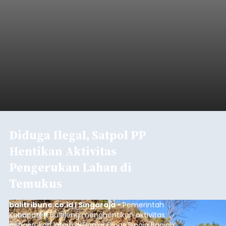
Diduga Ilegal, Satpol PP
Hentikan Aktivitas
Pengerukan Lahan di
Temukus
balitribune.co.id I Singaraja -
Pemerintah
Kabupaten Buleleng menghentikan aktivitas
pengerukan lahan di Banjar Dinas Bingin Banjah,