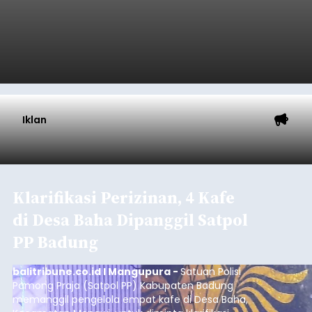
Iklan
Klarifikasi Perizinan, 4 Kafe
di Desa Baha Dipanggil Satpol
PP Badung
balitribune.co.id I Mangupura -
Satuan Polisi
Pamong Praja (Satpol PP) Kabupaten Badung
memanggil pengelola empat kafe di Desa Baha,