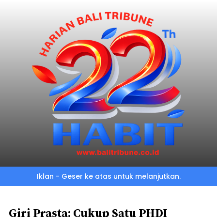
Skip
to
main
content
Iklan - Geser ke atas untuk melanjutkan.
Giri Prasta: Cukup Satu PHDI