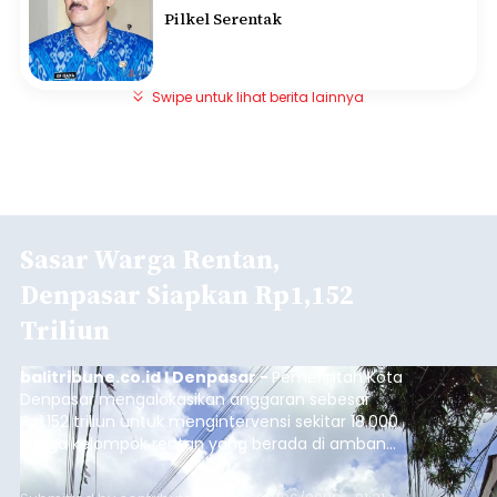
Pilkel Serentak
Swipe untuk lihat berita lainnya
Sasar Warga Rentan,
Denpasar Siapkan Rp1,152
Triliun
balitribune.co.id I Denpasar -
Pemerintah Kota
Denpasar mengalokasikan anggaran sebesar
Rp1,152 triliun untuk mengintervensi sekitar 18.000
warga kelompok rentan yang berada di ambang
garis kemiskinan. Langkah strategis ini diambil
guna menjaga masyarakat yang berada pada