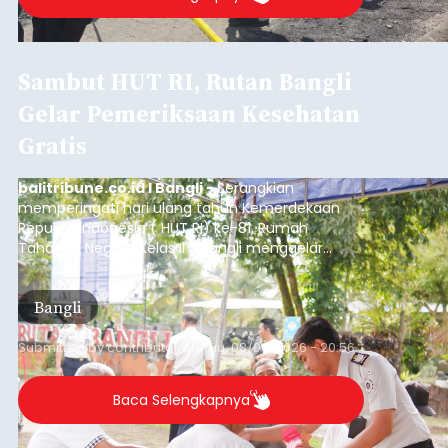
Sambut HUT RI, Rutan Bangli
Gelar Pemeriksaan Kesehatan
Gratis
balitribune.co.id I Bangli -
Serangkian
memperingati hari ulang tahun Kemerdekaan
Republik Indonesia ( HUT RI) ke-81, Rumah
Tahanan Negara Kelas II B Bangli menggelar
kegiatan pemeriksaan kesehatan gratis, Rabu
(6/8/2026).
Bangli
Submitted by
contributor
on
Thu, 08/06/2026 - 20:56
Baca Selengkapnya