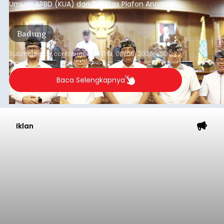
Umum APBD (KUA) dan Prioritas Plafon Anggaran
Sementara (PPAS) Tahun Anggaran 2027 dalam
rapat paripurna yang digelar di Gedung DPRD
Badung
Badung, Kamis (6/8/2026).
Submitted by
contributor
on
Thu, 08/06/2026 - 20:27
Baca Selengkapnya
Iklan