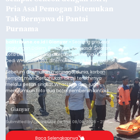
Pria Asal Pemogan Ditemukan
Tak Bernyawa di Pantai
Purnama
balitribune.co.id I Gianyar -
Seorang pria asal
Lingkungan Dalem, Pemogan, Denpasar Selatan,
Kota Denpasar, yang diketahui bernama I Kadek
Dedi Wiranata (35), ditemukan tidak bernyawa di
pesisir Pantai Purnama, Sukawati.
Sebelum ditemukan meninggal dunia, korban
sempat memberitahukan lokasi terakhirnya
melalui pesan singkat WhatsApp dan juga
mengirimkan foto dua botol pembersih lantai ke
istrinya.
Gianyar
Submitted by
contributor
on
Thu, 08/06/2026 - 21:06
Baca Selengkapnya