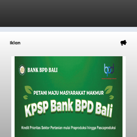
Iklan