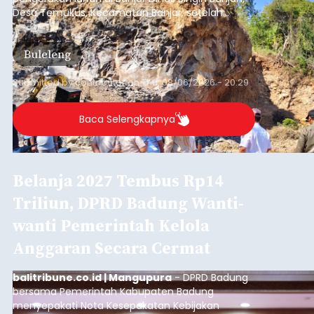
Desa Temukus, Kecamatan Banjar, setelah
ditemukan indikasi kegiatan pengambilan
material yang tidak sesuai dengan peruntukan
Buleleng
kawasan.
Submitted by
contributor
on
Thu, 08/06/2026 - 20:29
Baca Selengkapnya
Belanja 2027 Tembus Rp14
Triliun, DPRD Badung Wanti-
wanti Pemerintah Kelola
Anggaran Secara Cermat
balitribune.co.id | Mangupura
- DPRD Badung
bersama Pemerintah Kabupaten Badung
menyepakati Nota Kesepakatan Kebijakan