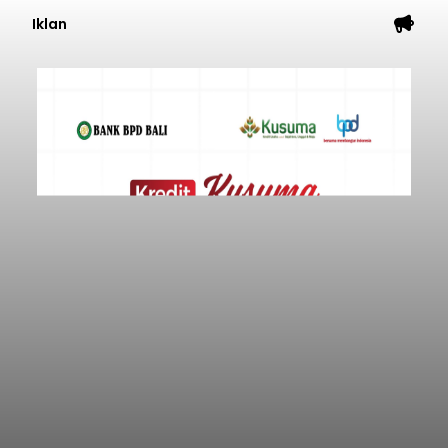
Iklan