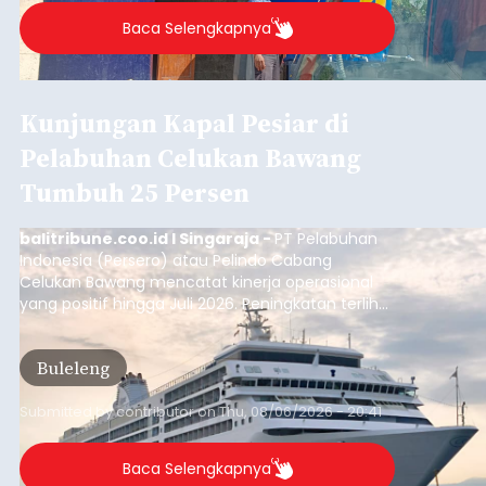
Baca Selengkapnya
Kunjungan Kapal Pesiar di
Pelabuhan Celukan Bawang
Tumbuh 25 Persen
balitribune.coo.id I Singaraja -
PT Pelabuhan
Indonesia (Persero) atau Pelindo Cabang
Celukan Bawang mencatat kinerja operasional
yang positif hingga Juli 2026. Peningkatan terlihat
dari arus kapal yang mencapai 1,48 juta Gross
Tonnage (GT), atau tumbuh 12,4 persen
Buleleng
dibandingkan periode yang sama tahun lalu
yang tercatat sebesar 1,32 juta GT.
Submitted by
contributor
on
Thu, 08/06/2026 - 20:41
Baca Selengkapnya