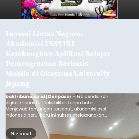
Inovasi Lintas Negara:
Akademisi INSTIKI
Kembangkan Aplikasi Belajar
Pemrograman Berbasis
Mobile di Okayama University
Jepang
balitribune.co.id | Denpasar
– Era pendidikan
digital menuntut fleksibilitas tanpa batas.
Menjawab tantangan tersebut, akademisi asal
Indonesia baru-baru ini sukses melaksanakan
program Pengabdian Kepada Masyarakat (PKM)
skala internasional di Distributed Systems
Nasional
Laboratory, Okayama University, Jepang.