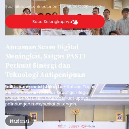
Submitted by
contributor
on
Thu, 08/06/2026 - 12:20
Baca Selengkapnya
Ancaman Scam Digital
Meningkat, Satgas PASTI
Perkuat Sinergi dan
Teknologi Antipenipuan
balitribune.co.id | Jakarta
- Satuan Tugas
Pemberantasan Aktivitas Keuangan Ilegal
(Satgas PASTI) terus memperkuat upaya
pelindungan masyarakat di tengah
meningkatnya ancaman penipuan digital yang
semakin kompleks.
Nasional