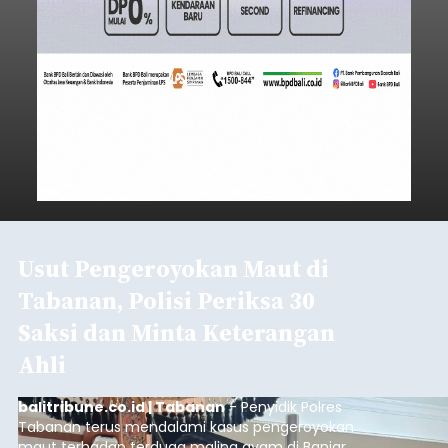
Usut Pengeroyokan Maut di
Tabanan, Polisi Periksa 30
Saksi dan Minta Keterangan
Ahli
balitribune.co.id | Tabanan
- Penyidik Polres
Tabanan terus mendalami kasus pengeroyokan
maut terhadap terduga maling ayam di Banjar