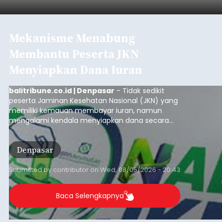
Mekanisme Menabung
Membantu Peserta JKN
Menyiapkan Dana Iuran
balitribune.co.id | Denpasar
- Tidak sedikit
peserta Jaminan Kesehatan Nasional (JKN) yang
memiliki kemauan membayar iuran, namun
mengalami kendala menyiapkan dana secara
penuh saat jatuh tempo pembayaran iuran.
Kondisi ini terutama dialami oleh peserta
Denpasar
segmen Pekerja Bukan Penerima Upah (PBPU)
yang memiliki penghasilan tidak tetap.
Submitted by
contributor
on
Wed, 08/05/2026 - 20:43
Baca Selengkapnya