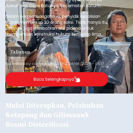
Juwuk Legi, Desa Batunya, Kecamatan Baturiti
yang terjadi beberapa waktu lalu.
Dalam perkembangannya, penyidik kepolisian
sudah memeriksa 30 orang saksi. Tidak hanya itu,
penyidik juga melibatkan ahli pidana untuk
memperkuat konstruksi hukum terhadap lima
orang tersangka yang saat ini ditahan.
Tabanan
Submitted by
contributor
on
Thu, 08/06/2026 - 06:17
Baca Selengkapnya
Mulai Diterapkan, Pelabuhan
Ketapang dan Gilimanuk
Resmi Disterilisasi