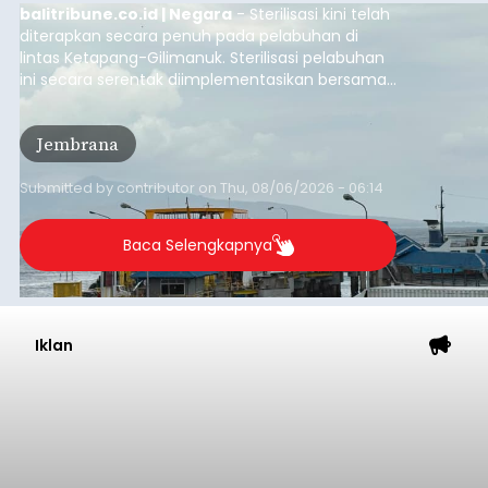
balitribune.co.id | Negara
- Sterilisasi kini telah
diterapkan secara penuh pada pelabuhan di
lintas Ketapang-Gilimanuk. Sterilisasi pelabuhan
ini secara serentak diimplementasikan bersama
empat pelabuhan utama lainnya, yakni
Pelabuhan Merak, Bakauheni, Kayangan, dan
Jembrana
Lembar pada Rabu (5/8/2026).
Submitted by
contributor
on
Thu, 08/06/2026 - 06:14
Baca Selengkapnya
Iklan