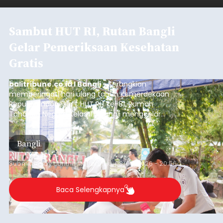
Sambut HUT RI, Rutan Bangli
Gelar Pemeriksaan Kesehatan
Gratis
balitribune.co.id I Bangli -
Serangkian
memperingati hari ulang tahun Kemerdekaan
Republik Indonesia ( HUT RI) ke-81, Rumah
Tahanan Negara Kelas II B Bangli menggelar
kegiatan pemeriksaan kesehatan gratis, Rabu
(6/8/2026).
Bangli
Submitted by
contributor
on
Thu, 08/06/2026 - 20:56
Baca Selengkapnya