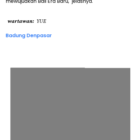
mewujudkan Bali Era Baru," jelasnya.
wartawan
YUE
Badung Denpasar