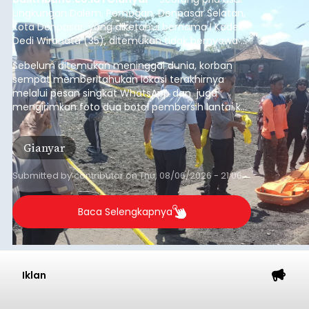
Lingkungan Dalem, Pemogan, Denpasar Selatan,
Kota Denpasar, yang diketahui bernama I Kadek
Dedi Wiranata (35), ditemukan tidak bernyawa di
pesisir Pantai Purnama, Sukawati.
Sebelum ditemukan meninggal dunia, korban
sempat memberitahukan lokasi terakhirnya
melalui pesan singkat WhatsApp dan juga
mengirimkan foto dua botol pembersih lantai ke
istrinya.
Gianyar
Submitted by
contributor
on
Thu, 08/06/2026 - 21:06
Baca Selengkapnya
Iklan