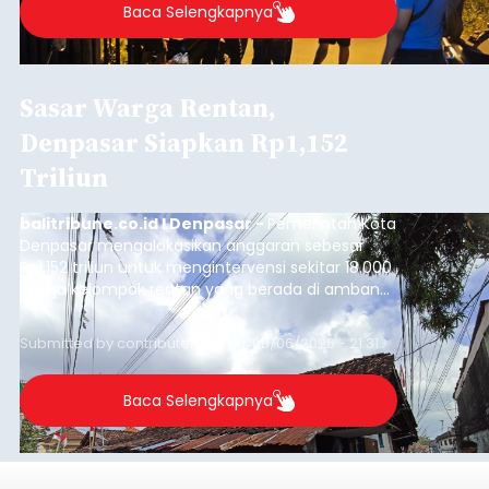
Baca Selengkapnya
Sasar Warga Rentan,
Denpasar Siapkan Rp1,152
Triliun
balitribune.co.id I Denpasar -
Pemerintah Kota
Denpasar mengalokasikan anggaran sebesar
Rp1,152 triliun untuk mengintervensi sekitar 18.000
warga kelompok rentan yang berada di ambang
garis kemiskinan. Langkah strategis ini diambil
guna menjaga masyarakat yang berada pada
Submitted by
contributor
on
Thu, 08/06/2026 - 21:31
kelompok desil 5 dan 6 tersebut agar tidak
merosot ke kategori miskin.
Baca Selengkapnya