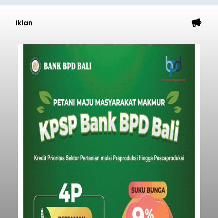
Iklan