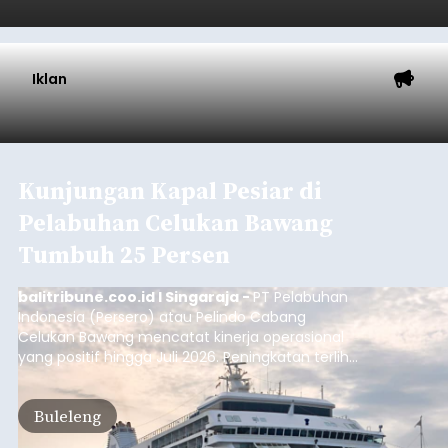
Iklan
Kunjungan Kapal Pesiar di
Pelabuhan Celukan Bawang
Tumbuh 25 Persen
balitribune.coo.id I Singaraja -
PT Pelabuhan
Indonesia (Persero) atau Pelindo Cabang
Celukan Bawang mencatat kinerja operasional
yang positif hingga Juli 2026. Peningkatan terlihat
dari arus kapal yang mencapai 1,48 juta Gross
Tonnage (GT), atau tumbuh 12,4 persen
Buleleng
dibandingkan periode yang sama tahun lalu
yang tercatat sebesar 1,32 juta GT.