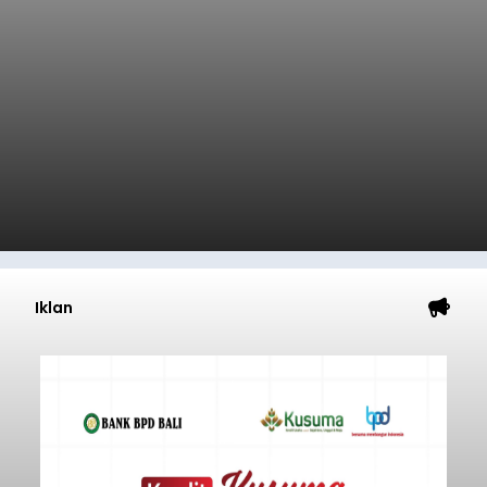
Iklan