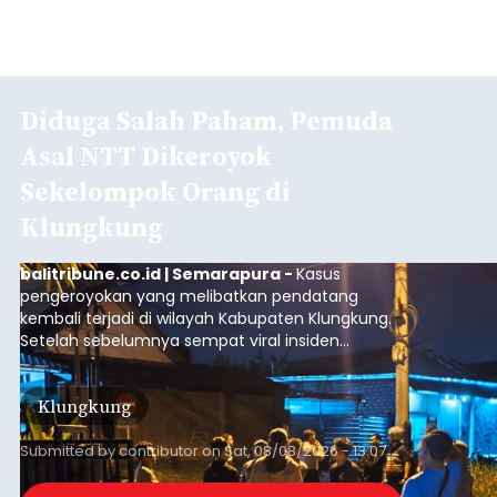
Diduga Salah Paham, Pemuda
Asal NTT Dikeroyok
Sekelompok Orang di
Klungkung
balitribune.co.id | Semarapura -
Kasus
pengeroyokan yang melibatkan pendatang
kembali terjadi di wilayah Kabupaten Klungkung.
Setelah sebelumnya sempat viral insiden
keributan di barat Pasar Galiran, peristiwa serupa
kini menimpa seorang pemuda asal Kabupaten
Klungkung
Sumba Barat Daya (SBD), Nusa Tenggara Timur
(NTT).
Submitted by
contributor
on
Sat, 08/08/2026 - 13:07