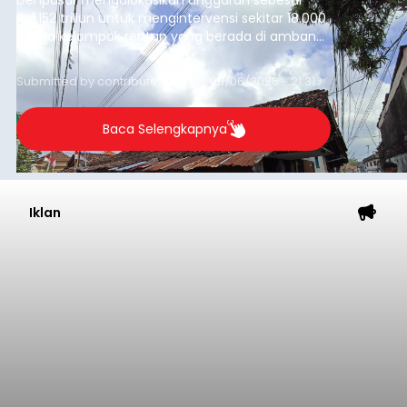
Astra Honda Siap Lanjutkan
Performa Positif di ARRC
Mandalika 2026
balitribune.co.id | Jakarta
– Astra Honda
Racing Team (AHRT) siap menghadapi putaran
keempat Idemitsu FIM Asia Road Racing
Championship (ARRC) 2026 yang akan
berlangsung di Pertamina Mandalika
International Circuit, Lombok, Nusa Tenggara
Nasional
Barat, pada 7–9 Agustus 2026.
Submitted by
contributor
on
Fri, 08/07/2026 - 07:44
Baca Selengkapnya