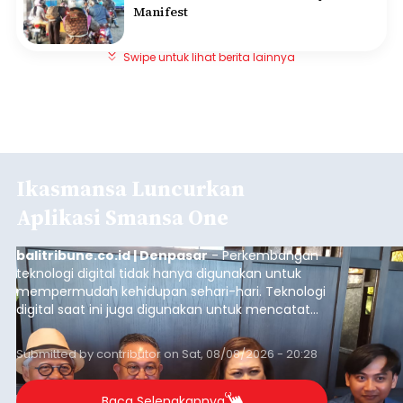
Manifest
Swipe untuk lihat berita lainnya
Ikasmansa Luncurkan
Aplikasi Smansa One
balitribune.co.id | Denpasar
- Perkembangan
teknologi digital tidak hanya digunakan untuk
mempermudah kehidupan sehari-hari. Teknologi
digital saat ini juga digunakan untuk mencatat
dan mengelola data base alumni dari suatu
sekolah, salah satunya adalah alumni SMA 1
Submitted by
contributor
on
Sat, 08/08/2026 - 20:28
Denpasar.
Baca Selengkapnya