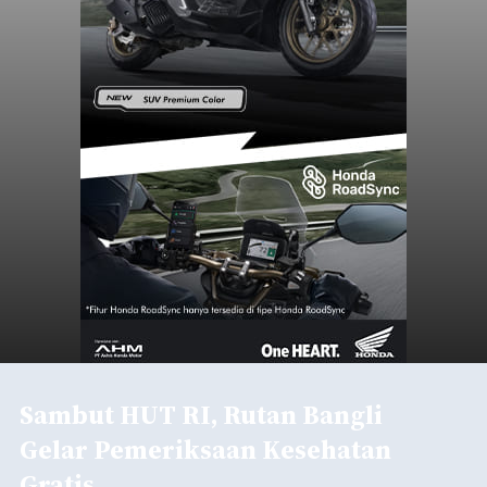
Iklan