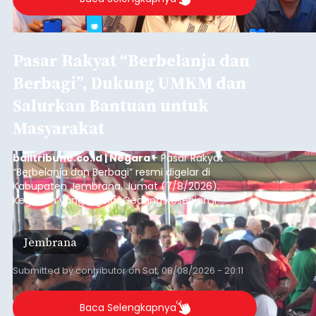
Pasar Rakyat “Berbelanja dan
Berbagi”, Dukung UMKM dan
Salurkan Bantuan untuk
Masyarakat
balitribune.co.id | Negara
- Pasar Rakyat
“Berbelanja dan Berbagi” resmi digelar di
Kabupaten Jembrana, Jumat (7/8/2026).
Kegiatan yang digelar Gedung Kesenian Ir.
Soekarno ini memadukan pemberdayaan
ekonomi masyarakat dengan aksi sosial tersebut
Jembrana
mendapat antusiasme tinggi dan mencatat nilai
transaksi mencapai Rp672.733.200.
Submitted by
contributor
on
Sat, 08/08/2026 - 20:11
Baca Selengkapnya