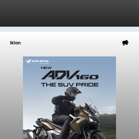
Gianyar
Submitted by
contributor
on
Thu, 08/06/2026 - 21:06
Baca Selengkapnya
Iklan