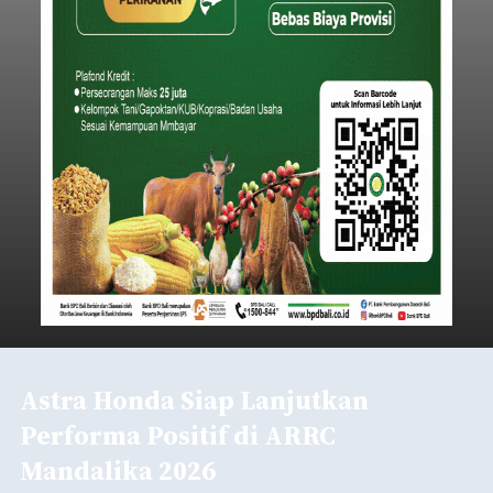
Iklan