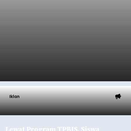
Sasar Warga Rentan,
Denpasar Siapkan Rp1,152
Triliun
balitribune.co.id I Denpasar -
Pemerintah Kota
Denpasar mengalokasikan anggaran sebesar
Rp1,152 triliun untuk mengintervensi sekitar 18.000
warga kelompok rentan yang berada di ambang
garis kemiskinan. Langkah strategis ini diambil
guna menjaga masyarakat yang berada pada
Submitted by
contributor
on
Thu, 08/06/2026 - 21:31
kelompok desil 5 dan 6 tersebut agar tidak
merosot ke kategori miskin.
Baca Selengkapnya
Iklan