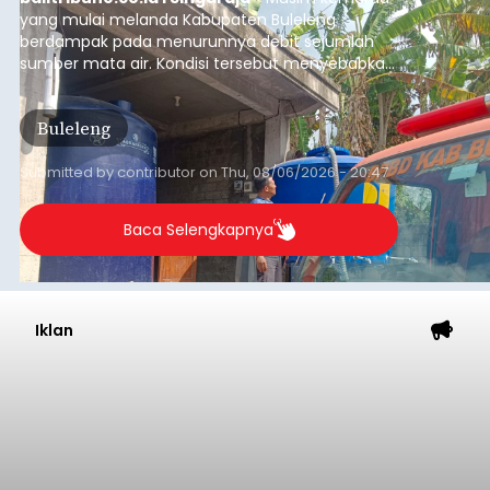
balitribune.co.id I Bangli -
Serangkian
memperingati hari ulang tahun Kemerdekaan
Republik Indonesia ( HUT RI) ke-81, Rumah
Tahanan Negara Kelas II B Bangli menggelar
kegiatan pemeriksaan kesehatan gratis, Rabu
(6/8/2026).
Bangli
Submitted by
contributor
on
Thu, 08/06/2026 - 20:56
Baca Selengkapnya
Musim Kemarau Melanda,
Warga Desa Sinabun
Kesulitan Dapatkan Air Bersih
balitribune.co.id I Singaraja -
Musim kemarau