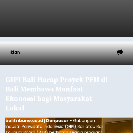
Iklan