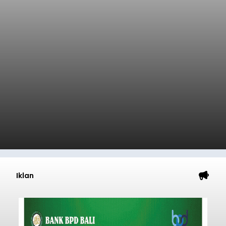
Sekelompok Orang di
Klungkung
balitribune.co.id | Semarapura -
Kasus
pengeroyokan yang melibatkan pendatang
kembali terjadi di wilayah Kabupaten Klungkung.
Setelah sebelumnya sempat viral insiden
keributan di barat Pasar Galiran, peristiwa serupa
kini menimpa seorang pemuda asal Kabupaten
Klungkung
Sumba Barat Daya (SBD), Nusa Tenggara Timur
(NTT).
Submitted by
contributor
on
Sat, 08/08/2026 - 13:07
Baca Selengkapnya
Iklan