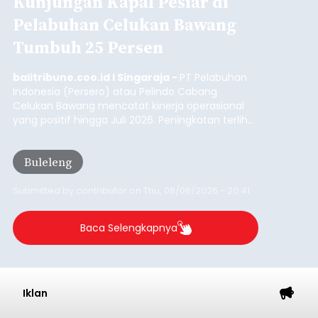
balitribune.co.id I Bangli -
Serangkian
memperingati hari ulang tahun Kemerdekaan
Republik Indonesia ( HUT RI) ke-81, Rumah
Tahanan Negara Kelas II B Bangli menggelar
kegiatan pemeriksaan kesehatan gratis, Rabu
(6/8/2026).
Bangli
Submitted by
contributor
on
Thu, 08/06/2026 - 20:56
Baca Selengkapnya
Iklan