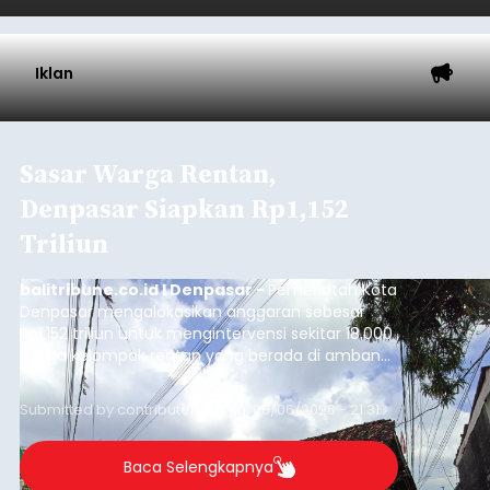
Iklan