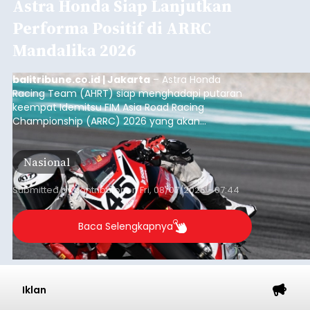
Astra Honda Siap Lanjutkan
Performa Positif di ARRC
Mandalika 2026
balitribune.co.id | Jakarta
– Astra Honda
Racing Team (AHRT) siap menghadapi putaran
keempat Idemitsu FIM Asia Road Racing
Championship (ARRC) 2026 yang akan
berlangsung di Pertamina Mandalika
International Circuit, Lombok, Nusa Tenggara
Nasional
Barat, pada 7–9 Agustus 2026.
Submitted by
contributor
on
Fri, 08/07/2026 - 07:44
Baca Selengkapnya
Iklan