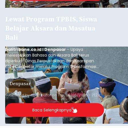
Sasar Warga Rentan,
Denpasar Siapkan Rp1,152
Triliun
balitribune.co.id I Denpasar -
Pemerintah Kota
Denpasar mengalokasikan anggaran sebesar