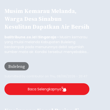
Lingkungan Dalem, Pemogan, Denpasar Selatan,
Kota Denpasar, yang diketahui bernama I Kadek
Dedi Wiranata (35), ditemukan tidak bernyawa di
pesisir Pantai Purnama, Sukawati.
Sebelum ditemukan meninggal dunia, korban
sempat memberitahukan lokasi terakhirnya
melalui pesan singkat WhatsApp dan juga
mengirimkan foto dua botol pembersih lantai ke
istrinya.
Gianyar
Submitted by
contributor
on
Thu, 08/06/2026 - 21:06
Baca Selengkapnya
Sambut HUT RI, Rutan Bangli
Gelar Pemeriksaan Kesehatan
Gratis