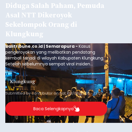
Diduga Salah Paham, Pemuda
Asal NTT Dikeroyok
Sekelompok Orang di
Klungkung
balitribune.co.id | Semarapura -
Kasus
pengeroyokan yang melibatkan pendatang
kembali terjadi di wilayah Kabupaten Klungkung.
Setelah sebelumnya sempat viral insiden
keributan di barat Pasar Galiran, peristiwa serupa
kini menimpa seorang pemuda asal Kabupaten
Klungkung
Sumba Barat Daya (SBD), Nusa Tenggara Timur
(NTT).
Submitted by
contributor
on
Sat, 08/08/2026 - 13:07
Baca Selengkapnya