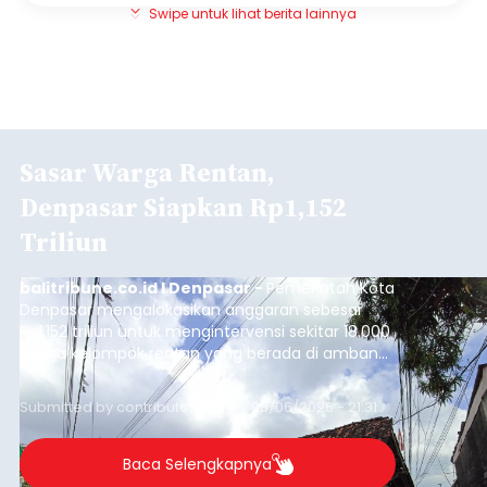
Swipe untuk lihat berita lainnya
Sasar Warga Rentan,
Denpasar Siapkan Rp1,152
Triliun
balitribune.co.id I Denpasar -
Pemerintah Kota
Denpasar mengalokasikan anggaran sebesar
Rp1,152 triliun untuk mengintervensi sekitar 18.000
warga kelompok rentan yang berada di ambang
garis kemiskinan. Langkah strategis ini diambil
guna menjaga masyarakat yang berada pada
Submitted by
contributor
on
Thu, 08/06/2026 - 21:31
kelompok desil 5 dan 6 tersebut agar tidak
merosot ke kategori miskin.
Baca Selengkapnya