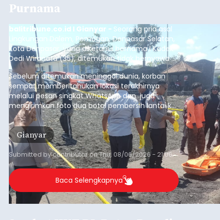
Republik Indonesia ( HUT RI) ke-81, Rumah
Tahanan Negara Kelas II B Bangli menggelar
kegiatan pemeriksaan kesehatan gratis, Rabu
(6/8/2026).
Bangli
Submitted by
contributor
on
Thu, 08/06/2026 - 20:56
Baca Selengkapnya
Iklan