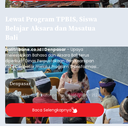
Lewat Program TPBIS, Siswa
Belajar Aksara dan Masatua
Bali
balitribune.co.id I Denpasar
– Upaya
melestarikan Bahasa dan Aksara Bali terus
diperkuat Dinas Perpustakaan dan Kearsipan
Kota Denpasar melalui Program Transformasi
Perpustakaan Berbasis Inklusi Sosial (TPBIS).
Tahun ini, sebanyak 63 siswa kelas IV dan V SD
Denpasar
Negeri 17 Dangin Puri mendapat pelatihan
menulis Aksara Bali serta Masatua atau
mendongeng menggunakan Bahasa Bali yang
Submitted by
contributor
on
Thu, 08/06/2026 - 21:22
berlangsung selama Agustus hingga September
2026.
Baca Selengkapnya