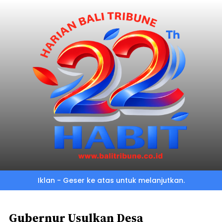
Skip
to
main
content
Iklan - Geser ke atas untuk melanjutkan.
Gubernur Usulkan Desa