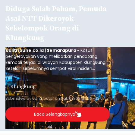
Diduga Salah Paham, Pemuda
Asal NTT Dikeroyok
Sekelompok Orang di
Klungkung
balitribune.co.id | Semarapura -
Kasus
pengeroyokan yang melibatkan pendatang
kembali terjadi di wilayah Kabupaten Klungkung.
Setelah sebelumnya sempat viral insiden
keributan di barat Pasar Galiran, peristiwa serupa
kini menimpa seorang pemuda asal Kabupaten
Klungkung
Sumba Barat Daya (SBD), Nusa Tenggara Timur
(NTT).
Submitted by
contributor
on
Sat, 08/08/2026 - 13:07
Baca Selengkapnya