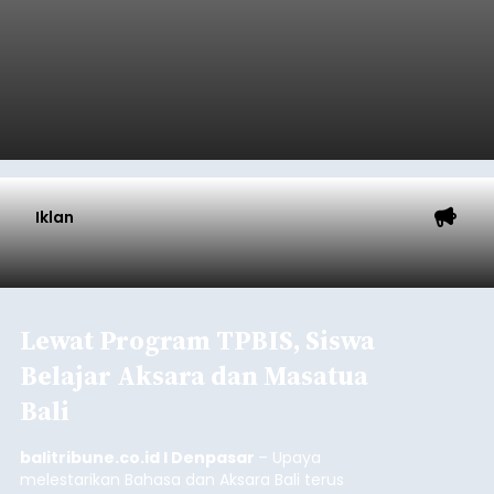
Baca Selengkapnya
Sasar Warga Rentan,
Denpasar Siapkan Rp1,152
Triliun
balitribune.co.id I Denpasar -
Pemerintah Kota
Denpasar mengalokasikan anggaran sebesar
Rp1,152 triliun untuk mengintervensi sekitar 18.000
warga kelompok rentan yang berada di ambang
garis kemiskinan. Langkah strategis ini diambil
guna menjaga masyarakat yang berada pada
Submitted by
contributor
on
Thu, 08/06/2026 - 21:31
kelompok desil 5 dan 6 tersebut agar tidak
merosot ke kategori miskin.
Baca Selengkapnya