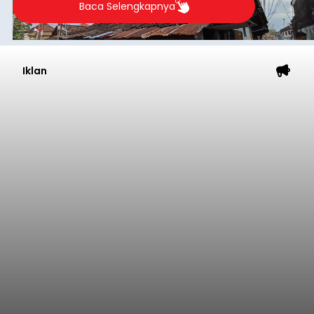
Astra Honda Siap Lanjutkan
Performa Positif di ARRC
Mandalika 2026
balitribune.co.id | Jakarta
– Astra Honda
Racing Team (AHRT) siap menghadapi putaran
keempat Idemitsu FIM Asia Road Racing
Championship (ARRC) 2026 yang akan
berlangsung di Pertamina Mandalika
International Circuit, Lombok, Nusa Tenggara
Nasional
Barat, pada 7–9 Agustus 2026.
Submitted by
contributor
on
Fri, 08/07/2026 - 07:44