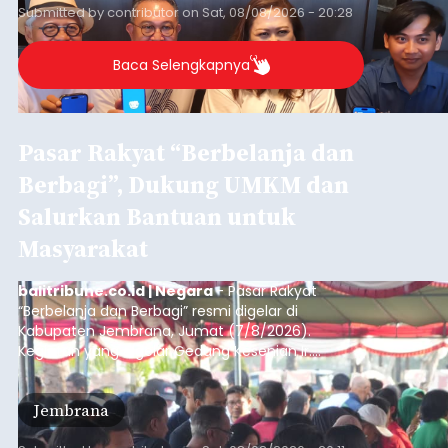
sekolah, salah satunya adalah alumni SMA 1
Submitted by
contributor
on
Sat, 08/08/2026 - 20:28
Denpasar.
Baca Selengkapnya
Pasar Rakyat “Berbelanja dan
Berbagi”, Dukung UMKM dan
Salurkan Bantuan untuk
Masyarakat
balitribune.co.id | Negara
- Pasar Rakyat
“Berbelanja dan Berbagi” resmi digelar di
Kabupaten Jembrana, Jumat (7/8/2026).
Kegiatan yang digelar Gedung Kesenian Ir.
Soekarno ini memadukan pemberdayaan
ekonomi masyarakat dengan aksi sosial tersebut
Jembrana
mendapat antusiasme tinggi dan mencatat nilai
transaksi mencapai Rp672.733.200.