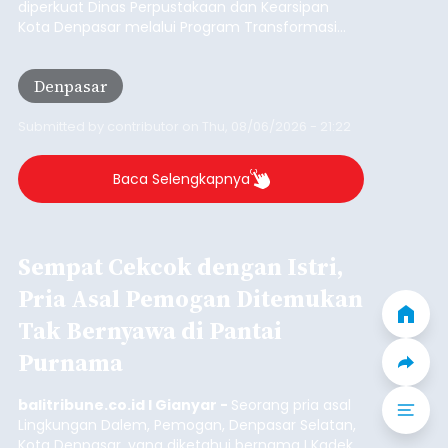
Iklan