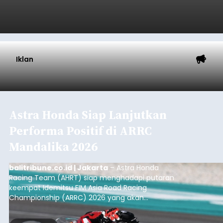
Iklan