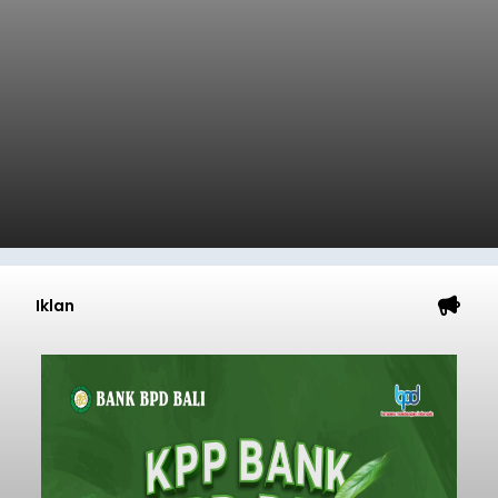
Iklan