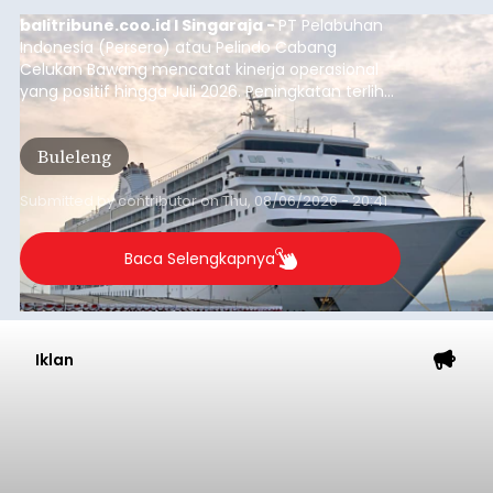
balitribune.coo.id I Singaraja -
PT Pelabuhan
Indonesia (Persero) atau Pelindo Cabang
Celukan Bawang mencatat kinerja operasional
yang positif hingga Juli 2026. Peningkatan terlihat
dari arus kapal yang mencapai 1,48 juta Gross
Tonnage (GT), atau tumbuh 12,4 persen
Buleleng
dibandingkan periode yang sama tahun lalu
yang tercatat sebesar 1,32 juta GT.
Submitted by
contributor
on
Thu, 08/06/2026 - 20:41
Baca Selengkapnya
Iklan