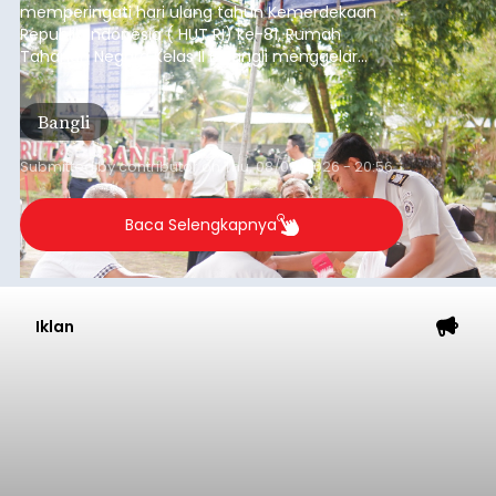
memperingati hari ulang tahun Kemerdekaan
Republik Indonesia ( HUT RI) ke-81, Rumah
Tahanan Negara Kelas II B Bangli menggelar
kegiatan pemeriksaan kesehatan gratis, Rabu
(6/8/2026).
Bangli
Submitted by
contributor
on
Thu, 08/06/2026 - 20:56
Baca Selengkapnya
Iklan