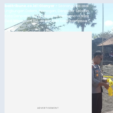
balitribune.co.id I Gianyar -
Seorang pria asal
Lingkungan Dalem, Pemogan, Denpasar Selatan,
Kota Denpasar, yang diketahui bernama I Kadek
Dedi Wiranata (35), ditemukan tidak bernyawa di
pesisir Pantai Purnama, Sukawati.
ADVERTISEMENT