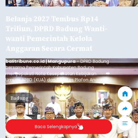
Belanja 2027 Tembus Rp14
Triliun, DPRD Badung Wanti-
wanti Pemerintah Kelola
Anggaran Secara Cermat
balitribune.co.id | Mangupura
- DPRD Badung
bersama Pemerintah Kabupaten Badung
menyepakati Nota Kesepakatan Kebijakan
Umum APBD (KUA) dan Prioritas Plafon Anggaran
Sementara (PPAS) Tahun Anggaran 2027 dalam
rapat paripurna yang digelar di Gedung DPRD
Badung
Badung, Kamis (6/8/2026).
Submitted by
contributor
on
Thu, 08/06/2026 - 20:27
Baca Selengkapnya