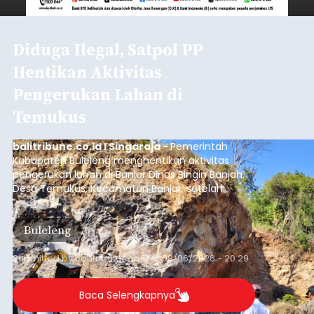
Diduga Ilegal, Satpol PP
Hentikan Aktivitas
Pengerukan Lahan di
Temukus
balitribune.co.id I Singaraja -
Pemerintah
Kabupaten Buleleng menghentikan aktivitas
pengerukan lahan di Banjar Dinas Bingin Banjah,
Desa Temukus, Kecamatan Banjar, setelah
ditemukan indikasi kegiatan pengambilan
material yang tidak sesuai dengan peruntukan
Buleleng
kawasan.
Submitted by
contributor
on
Thu, 08/06/2026 - 20:29
Baca Selengkapnya