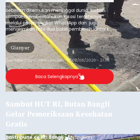
Sebelum ditemukan meninggal dunia, korban
sempat memberitahukan lokasi terakhirnya
melalui pesan singkat WhatsApp dan juga
mengirimkan foto dua botol pembersih lantai ke
istrinya.
Gianyar
Submitted by
contributor
on
Thu, 08/06/2026 - 21:06
Baca Selengkapnya
Sambut HUT RI, Rutan Bangli
Gelar Pemeriksaan Kesehatan
Gratis
balitribune.co.id I Bangli -
Serangkian