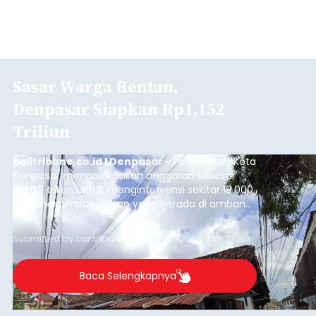
Sasar Warga Rentan,
Denpasar Siapkan Rp1,152
Triliun
balitribune.co.id I Denpasar -
Pemerintah Kota
Denpasar mengalokasikan anggaran sebesar
Rp1,152 triliun untuk mengintervensi sekitar 18.000
warga kelompok rentan yang berada di ambang
garis kemiskinan. Langkah strategis ini diambil
guna menjaga masyarakat yang berada pada
Submitted by
contributor
on
Thu, 08/06/2026 - 21:31
kelompok desil 5 dan 6 tersebut agar tidak
merosot ke kategori miskin.
Baca Selengkapnya