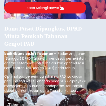
Baca Selengkapnya
Dana Pusat Dipangkas, DPRD
Minta Pemkab Tabanan
Genjot PAD
balitribune.co.id I Tabanan -
Badan Anggaran
(Banggar) DPRD Tabanan mendesak pemerintah
daerah setempat untuk melakukan optimalisasi
Pendapatan Asli Daerah (PAD) pada tahun
anggaran 2027.
Optimalisasi penerimaan dari sisi PAD itu dirasa
perlu karena APBD Tabanan pada 2027 diproyeksi
mengalami penurunan pendapatan, terutama
akibat pemangkasan dana Transfer Ke Luar
Daerah (TKD) dari pemerintah pusat.
Tabanan