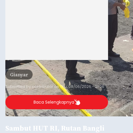
Gianyar
Submitted by
contributor
on
Thu, 08/06/2026 - 21:06
Baca Selengkapnya
Sambut HUT RI, Rutan Bangli