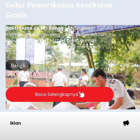
Gelar Pemeriksaan Kesehatan
Gratis
balitribune.co.id I Bangli -
Serangkian
memperingati hari ulang tahun Kemerdekaan
Republik Indonesia ( HUT RI) ke-81, Rumah
Tahanan Negara Kelas II B Bangli menggelar
kegiatan pemeriksaan kesehatan gratis, Rabu
(6/8/2026).
Bangli
Submitted by
contributor
on
Thu, 08/06/2026 - 20:56
Baca Selengkapnya
Iklan