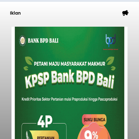
Iklan