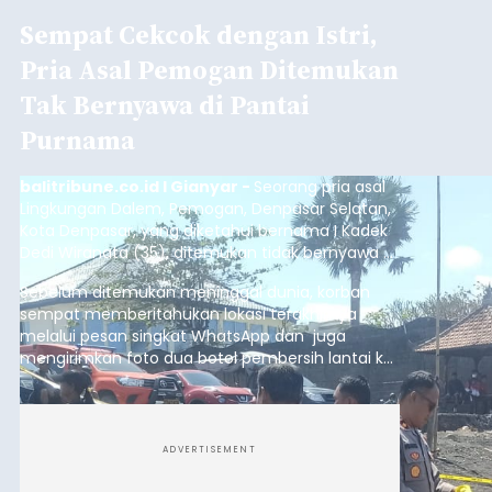
Sempat Cekcok dengan Istri,
Pria Asal Pemogan Ditemukan
Tak Bernyawa di Pantai
Purnama
balitribune.co.id I Gianyar -
Seorang pria asal
Lingkungan Dalem, Pemogan, Denpasar Selatan,
Kota Denpasar, yang diketahui bernama I Kadek
Dedi Wiranata (35), ditemukan tidak bernyawa di
pesisir Pantai Purnama, Sukawati.
Sebelum ditemukan meninggal dunia, korban
sempat memberitahukan lokasi terakhirnya
melalui pesan singkat WhatsApp dan juga
mengirimkan foto dua botol pembersih lantai ke
istrinya.
ADVERTISEMENT