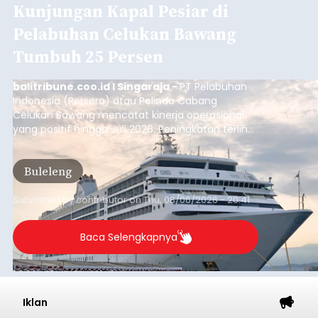
Kunjungan Kapal Pesiar di
Pelabuhan Celukan Bawang
Tumbuh 25 Persen
balitribune.coo.id I Singaraja -
PT Pelabuhan
Indonesia (Persero) atau Pelindo Cabang
Celukan Bawang mencatat kinerja operasional
yang positif hingga Juli 2026. Peningkatan terlihat
dari arus kapal yang mencapai 1,48 juta Gross
Tonnage (GT), atau tumbuh 12,4 persen
Buleleng
dibandingkan periode yang sama tahun lalu
yang tercatat sebesar 1,32 juta GT.
Submitted by
contributor
on
Thu, 08/06/2026 - 20:41
Baca Selengkapnya
Iklan