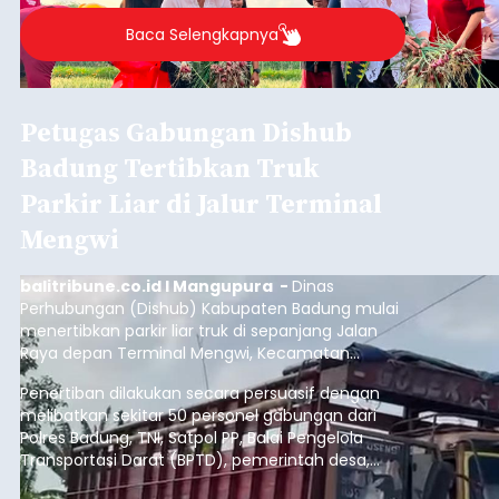
Baca Selengkapnya
Petugas Gabungan Dishub
Badung Tertibkan Truk
Parkir Liar di Jalur Terminal
Mengwi
balitribune.co.id I Mangupura -
Dinas
Perhubungan (Dishub) Kabupaten Badung mulai
menertibkan parkir liar truk di sepanjang Jalan
Raya depan Terminal Mengwi, Kecamatan
Mengwi, Rabu (5/8/2026).
Penertiban dilakukan secara persuasif dengan
melibatkan sekitar 50 personel gabungan dari
Polres Badung, TNI, Satpol PP, Balai Pengelola
Transportasi Darat (BPTD), pemerintah desa,
desa adat, Linmas, dan Pecalang.