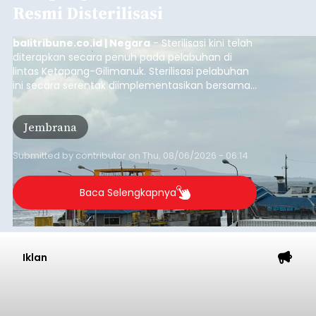
Resmi Disterilisasi
balitribune.co.id | Negara
- Sterilisasi kini telah
diterapkan secara penuh pada pelabuhan di
lintas Ketapang-Gilimanuk. Sterilisasi pelabuhan
ini secara serentak diimplementasikan bersama
empat pelabuhan utama lainnya, yakni
Pelabuhan Merak, Bakauheni, Kayangan, dan
Jembrana
Lembar pada Rabu (5/8/2026).
Submitted by
contributor
on
Thu, 08/06/2026 - 06:14
Baca Selengkapnya
Iklan