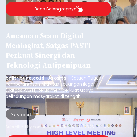
Baca Selengkapnya
Ancaman Scam Digital
Meningkat, Satgas PASTI
Perkuat Sinergi dan
Teknologi Antipenipuan
balitribune.co.id | Jakarta
- Satuan Tugas
Pemberantasan Aktivitas Keuangan Ilegal
(Satgas PASTI) terus memperkuat upaya
pelindungan masyarakat di tengah
meningkatnya ancaman penipuan digital yang
semakin kompleks.
Nasional
Submitted by
contributor
on
Thu, 08/06/2026 - 09:45