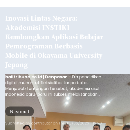
Inovasi Lintas Negara:
Akademisi INSTIKI
Kembangkan Aplikasi Belajar
Pemrograman Berbasis
Mobile di Okayama University
Jepang
balitribune.co.id | Denpasar
– Era pendidikan
digital menuntut fleksibilitas tanpa batas.
Menjawab tantangan tersebut, akademisi asal
Indonesia baru-baru ini sukses melaksanakan
program Pengabdian Kepada Masyarakat (PKM)
skala internasional di Distributed Systems
Nasional
Laboratory, Okayama University, Jepang.
Submitted by
contributor
on
Thu, 08/06/2026 - 12:20