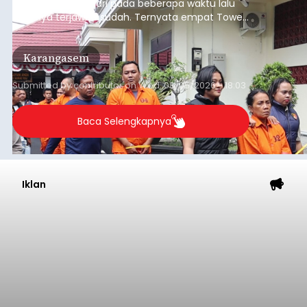
selama berhari-hari pada beberapa waktu lalu
akhirnya terjawab sudah. Ternyata empat Tower
BTS Seluler yang berada di lokasi berbeda di
wilayah Karangasem telah dibobol maling,
Karangasem
dimana bagian modul penguat signal yang
berada di Tower BTS Seluler itu hilang dicuri.
Submitted by
contributor
on
Wed, 08/05/2026 - 18:03
Baca Selengkapnya
Iklan