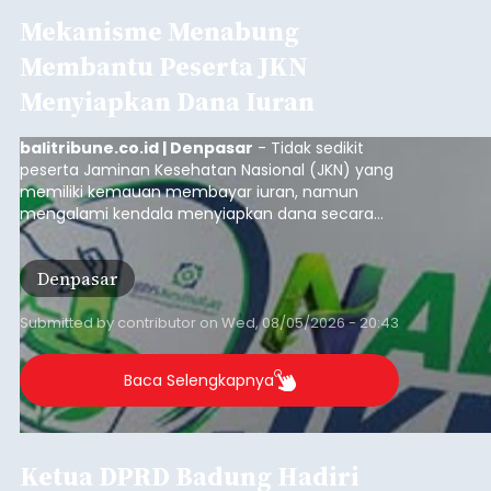
Mekanisme Menabung
Membantu Peserta JKN
Menyiapkan Dana Iuran
balitribune.co.id | Denpasar
- Tidak sedikit
peserta Jaminan Kesehatan Nasional (JKN) yang
memiliki kemauan membayar iuran, namun
mengalami kendala menyiapkan dana secara
penuh saat jatuh tempo pembayaran iuran.
Kondisi ini terutama dialami oleh peserta
Denpasar
segmen Pekerja Bukan Penerima Upah (PBPU)
yang memiliki penghasilan tidak tetap.
Submitted by
contributor
on
Wed, 08/05/2026 - 20:43
Baca Selengkapnya
Ketua DPRD Badung Hadiri