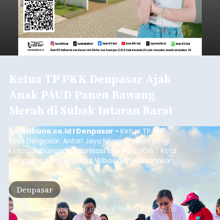
Ketua TP PKK Denpasar Ajak
Anak PAUD Panen Bawang
Merah di Subak Intaran Barat
balitribune.co.id I Denpasar -
Ketua TP PKK
Kota Denpasar, Antari Jaya Negara, didampingi
Ketua Gabungan Organisasi Wanita (GOW) Kota
Denpasar, Ayu Kristi Arya Wibawa melaksanakan
panen bawang merah dan jagung manis
bersama anak-anak Pendidikan Anak Usia Dini
Denpasar
(PAUD) di Subak Intaran Barat, Rabu (5/8/2026).
Submitted by
contributor
on
Wed, 08/05/2026 - 18:00