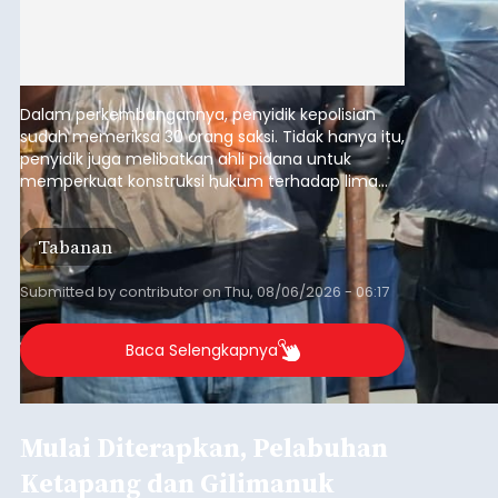
Dalam perkembangannya, penyidik kepolisian
sudah memeriksa 30 orang saksi. Tidak hanya itu,
penyidik juga melibatkan ahli pidana untuk
memperkuat konstruksi hukum terhadap lima
orang tersangka yang saat ini ditahan.
Tabanan
Submitted by
contributor
on
Thu, 08/06/2026 - 06:17
Baca Selengkapnya
Mulai Diterapkan, Pelabuhan
Ketapang dan Gilimanuk