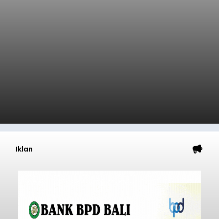
Iklan