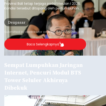
Provinsi Bali tetap terjaga pada triwulan I 2026.
Kondisi tersebut ditopang oleh pertumbuhan
penyaluran kredit yang masih positif, terutama
pada sektor-sektor utama penggerak ekonomi
Denpasar
daerah, dengan risiko kredit yang tetap
terkendali.
Submitted by
contributor
on
Wed, 08/05/2026 - 18:15
Baca Selengkapnya
Sempat Lumpuhkan Jaringan
Internet, Pencuri Modul BTS
Tower Seluler Akhirnya
Dibekuk
balitribune.co.id I Amlapura -
Lumpuhnya
jaringan internet di wilayah Kota Amlapura