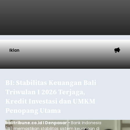
Iklan
BI: Stabilitas Keuangan Bali
Triwulan I 2026 Terjaga,
Kredit Investasi dan UMKM
Penopang Utama
balitribune.co.id I Denpasar -
Bank Indonesia
(BI) memastikan stabilitas sistem keuangan di