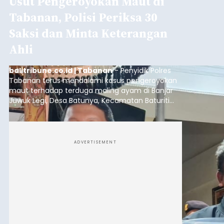
Usut Pengeroyokan Maut di
Tabanan, Polisi Periksa 30
Saksi dan Minta Keterangan
Ahli
balitribune.co.id | Tabanan
- Penyidik Polres
Tabanan terus mendalami kasus pengeroyokan
maut terhadap terduga maling ayam di Banjar
Juwuk Legi, Desa Batunya, Kecamatan Baturiti
yang terjadi beberapa waktu lalu.
ADVERTISEMENT