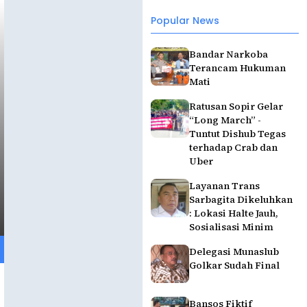
Popular News
Bandar Narkoba
Terancam Hukuman
Mati
Ratusan Sopir Gelar
“Long March” -
Tuntut Dishub Tegas
terhadap Crab dan
Uber
Layanan Trans
Sarbagita Dikeluhkan
: Lokasi Halte Jauh,
Sosialisasi Minim
Delegasi Munaslub
Golkar Sudah Final
Bansos Fiktif