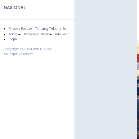
NASIONAL
Privacy Policy
Tentang Tribune Bali
Footer
Kontak
Pedoman Media
Info Iklan
Login
Copyright © 2024 Bali Tribune,
All Right Reserved.