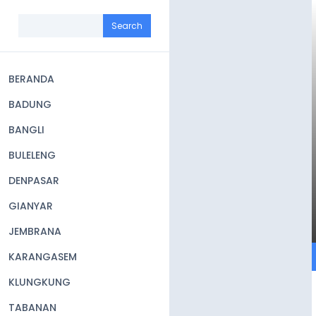
Skip
to
Search
main
content
BERANDA
Main
BADUNG
navigation
BANGLI
BULELENG
DENPASAR
GIANYAR
JEMBRANA
KARANGASEM
KLUNGKUNG
TABANAN