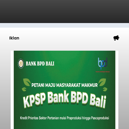
Iklan