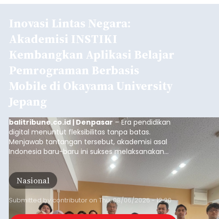
Inovasi Lintas Negara:
Akademisi INSTIKI
Kembangkan Aplikasi Belajar
Pemrograman Berbasis
Mobile di Okayama University
Jepang
balitribune.co.id | Denpasar
– Era pendidikan
digital menuntut fleksibilitas tanpa batas.
Menjawab tantangan tersebut, akademisi asal
Indonesia baru-baru ini sukses melaksanakan
program Pengabdian Kepada Masyarakat (PKM)
skala internasional di Distributed Systems
Nasional
Laboratory, Okayama University, Jepang.
Submitted by
contributor
on
Thu, 08/06/2026 - 12:20