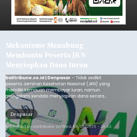
Mekanisme Menabung
Membantu Peserta JKN
Menyiapkan Dana Iuran
balitribune.co.id | Denpasar
- Tidak sedikit
peserta Jaminan Kesehatan Nasional (JKN) yang
memiliki kemauan membayar iuran, namun
mengalami kendala menyiapkan dana secara
penuh saat jatuh tempo pembayaran iuran.
Kondisi ini terutama dialami oleh peserta
Denpasar
segmen Pekerja Bukan Penerima Upah (PBPU)
yang memiliki penghasilan tidak tetap.
Submitted by
contributor
on
Wed, 08/05/2026 - 20:43