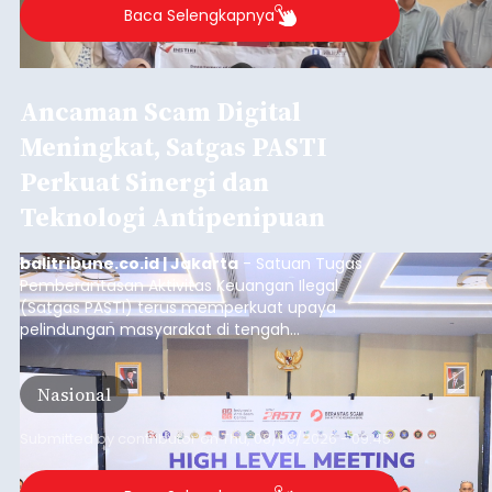
Baca Selengkapnya
Ancaman Scam Digital
Meningkat, Satgas PASTI
Perkuat Sinergi dan
Teknologi Antipenipuan
balitribune.co.id | Jakarta
- Satuan Tugas
Pemberantasan Aktivitas Keuangan Ilegal
(Satgas PASTI) terus memperkuat upaya
pelindungan masyarakat di tengah
meningkatnya ancaman penipuan digital yang
semakin kompleks.
Nasional
Submitted by
contributor
on
Thu, 08/06/2026 - 09:45