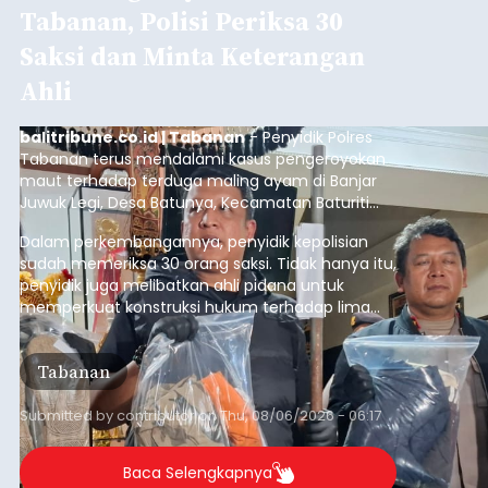
Tabanan, Polisi Periksa 30
Saksi dan Minta Keterangan
Ahli
balitribune.co.id | Tabanan
- Penyidik Polres
Tabanan terus mendalami kasus pengeroyokan
maut terhadap terduga maling ayam di Banjar
Juwuk Legi, Desa Batunya, Kecamatan Baturiti
yang terjadi beberapa waktu lalu.
Dalam perkembangannya, penyidik kepolisian
sudah memeriksa 30 orang saksi. Tidak hanya itu,
penyidik juga melibatkan ahli pidana untuk
memperkuat konstruksi hukum terhadap lima
orang tersangka yang saat ini ditahan.
Tabanan
Submitted by
contributor
on
Thu, 08/06/2026 - 06:17
Baca Selengkapnya