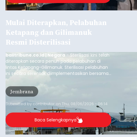
Mulai Diterapkan, Pelabuhan
Ketapang dan Gilimanuk
Resmi Disterilisasi
balitribune.co.id | Negara
- Sterilisasi kini telah
diterapkan secara penuh pada pelabuhan di
lintas Ketapang-Gilimanuk. Sterilisasi pelabuhan
ini secara serentak diimplementasikan bersama
empat pelabuhan utama lainnya, yakni
Pelabuhan Merak, Bakauheni, Kayangan, dan
Jembrana
Lembar pada Rabu (5/8/2026).
Submitted by
contributor
on
Thu, 08/06/2026 - 06:14
Baca Selengkapnya