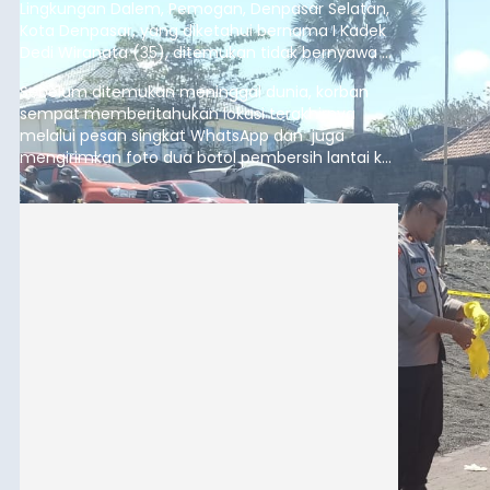
Lingkungan Dalem, Pemogan, Denpasar Selatan,
Kota Denpasar, yang diketahui bernama I Kadek
Dedi Wiranata (35), ditemukan tidak bernyawa di
pesisir Pantai Purnama, Sukawati.
Sebelum ditemukan meninggal dunia, korban
sempat memberitahukan lokasi terakhirnya
melalui pesan singkat WhatsApp dan juga
mengirimkan foto dua botol pembersih lantai ke
istrinya.