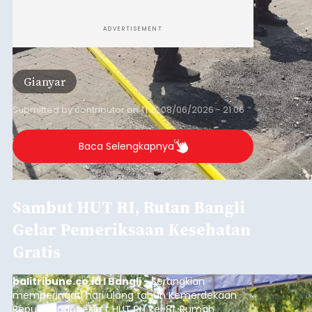
ADVERTISEMENT
Gianyar
Submitted by
contributor
on
Thu, 08/06/2026 - 21:06
Baca Selengkapnya
Sambut HUT RI, Rutan Bangli
Gelar Pemeriksaan Kesehatan
Gratis
balitribune.co.id I Bangli -
Serangkian
memperingati hari ulang tahun Kemerdekaan
Republik Indonesia ( HUT RI) ke-81, Rumah