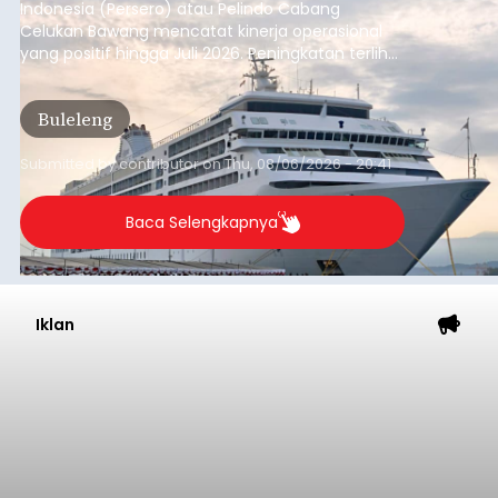
Indonesia (Persero) atau Pelindo Cabang
Celukan Bawang mencatat kinerja operasional
yang positif hingga Juli 2026. Peningkatan terlihat
dari arus kapal yang mencapai 1,48 juta Gross
Tonnage (GT), atau tumbuh 12,4 persen
Buleleng
dibandingkan periode yang sama tahun lalu
yang tercatat sebesar 1,32 juta GT.
Submitted by
contributor
on
Thu, 08/06/2026 - 20:41
Baca Selengkapnya
Iklan