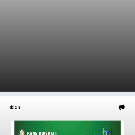
Iklan