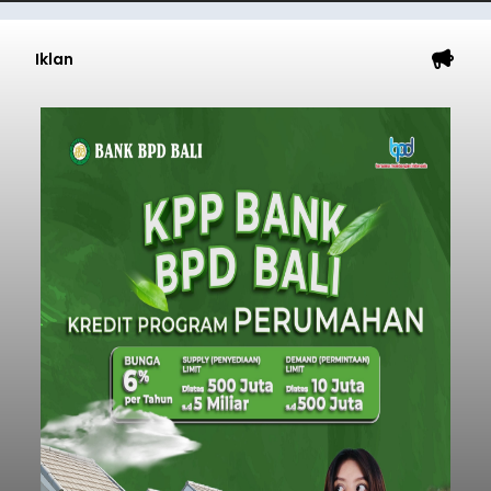
Iklan