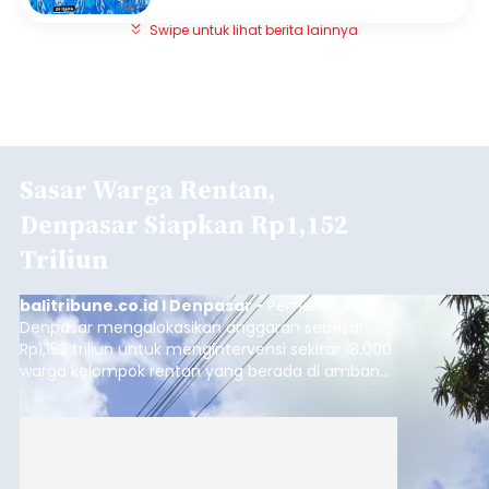
Swipe untuk lihat berita lainnya
Sasar Warga Rentan,
Denpasar Siapkan Rp1,152
Triliun
balitribune.co.id I Denpasar -
Pemerintah Kota
Denpasar mengalokasikan anggaran sebesar
Rp1,152 triliun untuk mengintervensi sekitar 18.000
warga kelompok rentan yang berada di ambang
garis kemiskinan. Langkah strategis ini diambil
guna menjaga masyarakat yang berada pada
kelompok desil 5 dan 6 tersebut agar tidak
merosot ke kategori miskin.