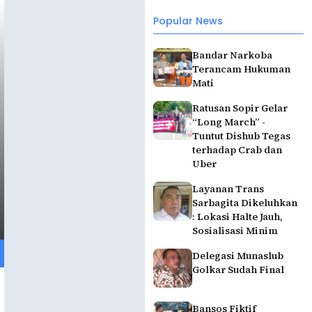
Popular News
Bandar Narkoba
Terancam Hukuman
Mati
Ratusan Sopir Gelar
“Long March” -
Tuntut Dishub Tegas
terhadap Crab dan
Uber
Layanan Trans
Sarbagita Dikeluhkan
: Lokasi Halte Jauh,
Sosialisasi Minim
Delegasi Munaslub
Golkar Sudah Final
Bansos Fiktif