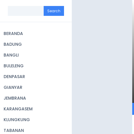
Skip
to
Search
main
content
BERANDA
Main
BADUNG
navigation
BANGLI
BULELENG
DENPASAR
GIANYAR
JEMBRANA
KARANGASEM
KLUNGKUNG
TABANAN