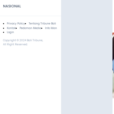
NASIONAL
Privacy Policy
Tentang Tribune Bali
Footer
Kontak
Pedoman Media
Info Iklan
Login
Copyright © 2024 Bali Tribune,
All Right Reserved.