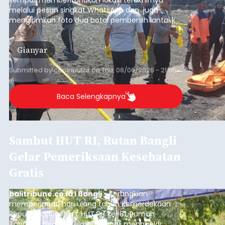
melalui pesan singkat WhatsApp dan juga
mengirimkan foto dua botol pembersih lantai ke
istrinya.
Gianyar
Submitted by
contributor
on
Thu, 08/06/2026 - 21:06
Baca Selengkapnya
Sambut HUT RI, Rutan Bangli
Gelar Pemeriksaan Kesehatan
Gratis
balitribune.co.id I Bangli -
Serangkian
memperingati hari ulang tahun Kemerdekaan
Republik Indonesia ( HUT RI) ke-81, Rumah
Tahanan Negara Kelas II B Bangli menggelar