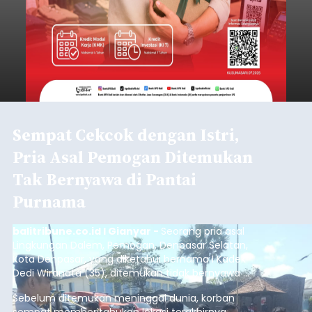
Sempat Cekcok dengan Istri,
Pria Asal Pemogan Ditemukan
Tak Bernyawa di Pantai
Purnama
balitribune.co.id I Gianyar -
Seorang pria asal
Lingkungan Dalem, Pemogan, Denpasar Selatan,
Kota Denpasar, yang diketahui bernama I Kadek
Dedi Wiranata (35), ditemukan tidak bernyawa di
pesisir Pantai Purnama, Sukawati.
Sebelum ditemukan meninggal dunia, korban
sempat memberitahukan lokasi terakhirnya