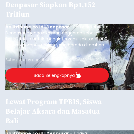
Denpasar Siapkan Rp1,152
Triliun
balitribune.co.id I Denpasar -
Pemerintah Kota
Denpasar mengalokasikan anggaran sebesar
Rp1,152 triliun untuk mengintervensi sekitar 18.000
warga kelompok rentan yang berada di ambang
garis kemiskinan. Langkah strategis ini diambil
guna menjaga masyarakat yang berada pada
Submitted by
contributor
on
Thu, 08/06/2026 - 21:31
kelompok desil 5 dan 6 tersebut agar tidak
merosot ke kategori miskin.
Baca Selengkapnya
Lewat Program TPBIS, Siswa
Belajar Aksara dan Masatua
Bali
balitribune.co.id I Denpasar
– Upaya