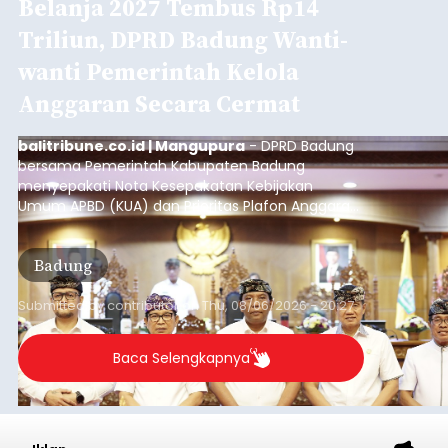
Belanja 2027 Tembus Rp14
Triliun, DPRD Badung Wanti-
wanti Pemerintah Kelola
Anggaran Secara Cermat
balitribune.co.id | Mangupura
- DPRD Badung
bersama Pemerintah Kabupaten Badung
menyepakati Nota Kesepakatan Kebijakan
Umum APBD (KUA) dan Prioritas Plafon Anggaran
Sementara (PPAS) Tahun Anggaran 2027 dalam
rapat paripurna yang digelar di Gedung DPRD
Badung
Badung, Kamis (6/8/2026).
Submitted by
contributor
on
Thu, 08/06/2026 - 20:27
Baca Selengkapnya