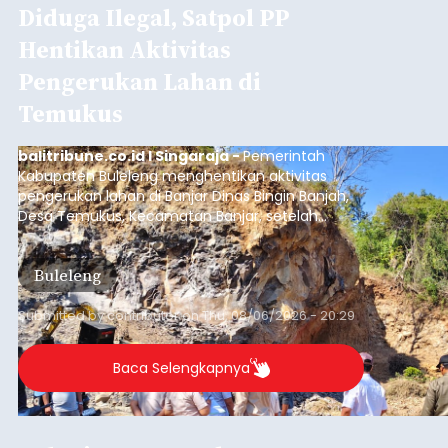
Diduga Ilegal, Satpol PP
Hentikan Aktivitas
Pengerukan Lahan di
Temukus
balitribune.co.id I Singaraja -
Pemerintah
Kabupaten Buleleng menghentikan aktivitas
pengerukan lahan di Banjar Dinas Bingin Banjah,
Desa Temukus, Kecamatan Banjar, setelah
ditemukan indikasi kegiatan pengambilan
material yang tidak sesuai dengan peruntukan
Buleleng
kawasan.
Submitted by
contributor
on
Thu, 08/06/2026 - 20:29
Baca Selengkapnya