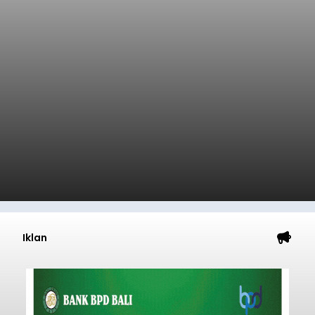
Iklan