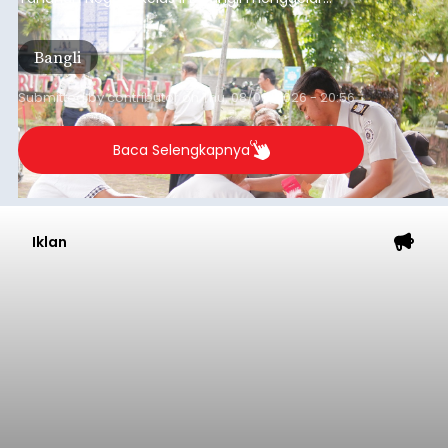
kegiatan pemeriksaan kesehatan gratis, Rabu
(6/8/2026).
Bangli
Submitted by
contributor
on
Thu, 08/06/2026 - 20:56
Baca Selengkapnya
Iklan