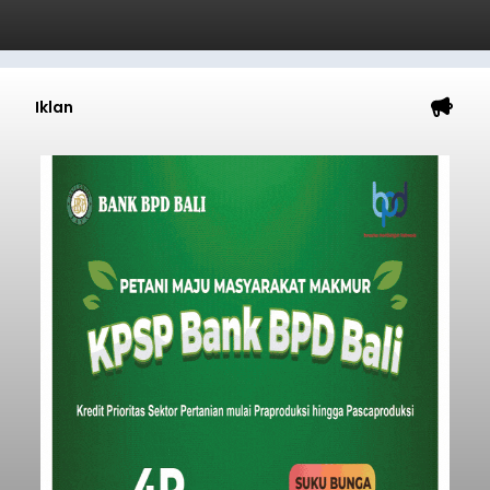
Iklan