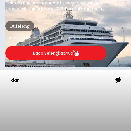
Celukan Bawang mencatat kinerja operasional
yang positif hingga Juli 2026. Peningkatan terlihat
dari arus kapal yang mencapai 1,48 juta Gross
Tonnage (GT), atau tumbuh 12,4 persen
Buleleng
dibandingkan periode yang sama tahun lalu
yang tercatat sebesar 1,32 juta GT.
Submitted by
contributor
on
Thu, 08/06/2026 - 20:41
Baca Selengkapnya
Iklan