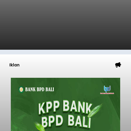
Iklan