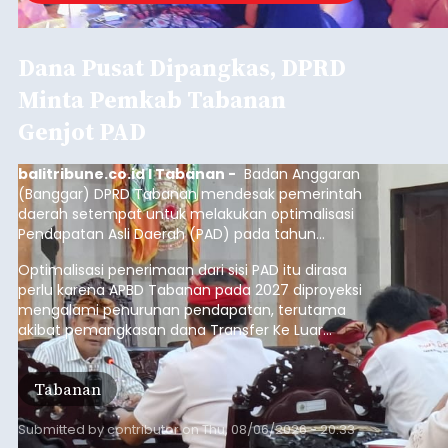
Dana Pusat Dipangkas, DPRD
Minta Pemkab Tabanan
Genjot PAD
balitribune.co.id I Tabanan -
Badan Anggaran
(Banggar) DPRD Tabanan mendesak pemerintah
daerah setempat untuk melakukan optimalisasi
Pendapatan Asli Daerah (PAD) pada tahun
anggaran 2027.
Optimalisasi penerimaan dari sisi PAD itu dirasa
perlu karena APBD Tabanan pada 2027 diproyeksi
mengalami penurunan pendapatan, terutama
akibat pemangkasan dana Transfer Ke Luar
Daerah (TKD) dari pemerintah pusat.
Tabanan
Submitted by
contributor
on
Thu, 08/06/2026 - 20:33