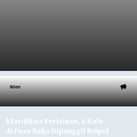
Iklan
Klarifikasi Perizinan, 4 Kafe
di Desa Baha Dipanggil Satpol