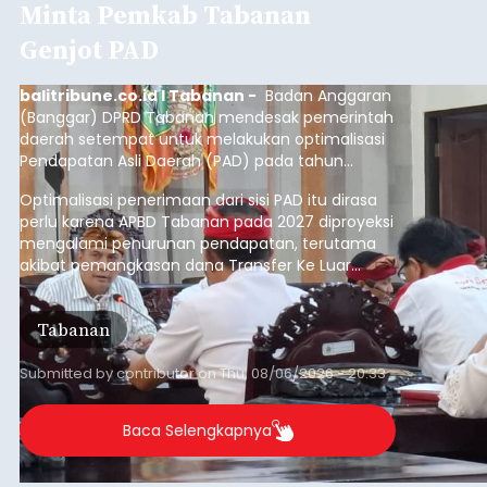
Minta Pemkab Tabanan
Genjot PAD
balitribune.co.id I Tabanan -
Badan Anggaran
(Banggar) DPRD Tabanan mendesak pemerintah
daerah setempat untuk melakukan optimalisasi
Pendapatan Asli Daerah (PAD) pada tahun
anggaran 2027.
Optimalisasi penerimaan dari sisi PAD itu dirasa
perlu karena APBD Tabanan pada 2027 diproyeksi
mengalami penurunan pendapatan, terutama
akibat pemangkasan dana Transfer Ke Luar
Daerah (TKD) dari pemerintah pusat.
Tabanan
Submitted by
contributor
on
Thu, 08/06/2026 - 20:33
Baca Selengkapnya