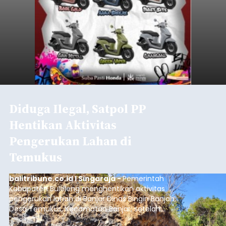
Diduga Ilegal, Satpol PP
Hentikan Aktivitas
Pengerukan Lahan di
Temukus
balitribune.co.id I Singaraja -
Pemerintah
Kabupaten Buleleng menghentikan aktivitas
pengerukan lahan di Banjar Dinas Bingin Banjah,
Desa Temukus, Kecamatan Banjar, setelah
ditemukan indikasi kegiatan pengambilan