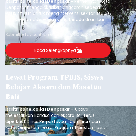
balitribune.co.id I Denpasar -
Pemerintah Kota
Denpasar mengalokasikan anggaran sebesar
Rp1,152 triliun untuk mengintervensi sekitar 18.000
warga kelompok rentan yang berada di ambang
garis kemiskinan. Langkah strategis ini diambil
guna menjaga masyarakat yang berada pada
Submitted by
contributor
on
Thu, 08/06/2026 - 21:31
kelompok desil 5 dan 6 tersebut agar tidak
merosot ke kategori miskin.
Baca Selengkapnya
Lewat Program TPBIS, Siswa
Belajar Aksara dan Masatua
Bali
balitribune.co.id I Denpasar
– Upaya
melestarikan Bahasa dan Aksara Bali terus
diperkuat Dinas Perpustakaan dan Kearsipan
Kota Denpasar melalui Program Transformasi
Perpustakaan Berbasis Inklusi Sosial (TPBIS).