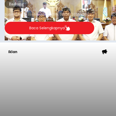
Badung
Badung, Kamis (6/8/2026).
Submitted by
contributor
on
Thu, 08/06/2026 - 20:27
Baca Selengkapnya
Iklan