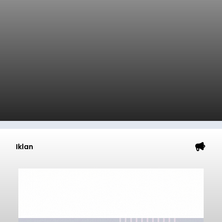
Iklan