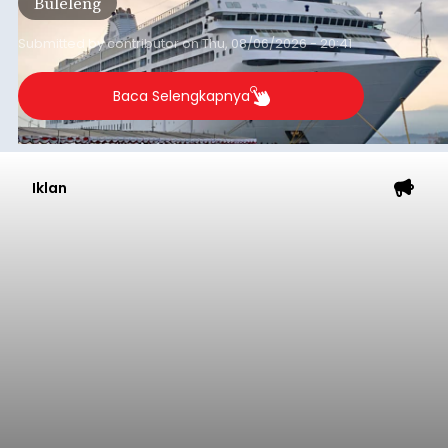
Buleleng
dibandingkan periode yang sama tahun lalu
yang tercatat sebesar 1,32 juta GT.
Submitted by
contributor
on
Thu, 08/06/2026 - 20:41
Baca Selengkapnya
Iklan