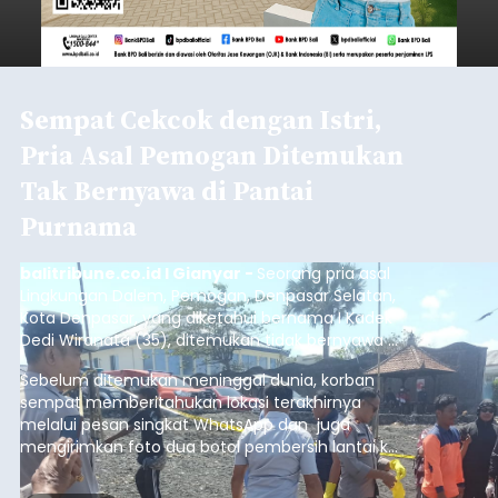
Sempat Cekcok dengan Istri,
Pria Asal Pemogan Ditemukan
Tak Bernyawa di Pantai
Purnama
balitribune.co.id I Gianyar -
Seorang pria asal
Lingkungan Dalem, Pemogan, Denpasar Selatan,
Kota Denpasar, yang diketahui bernama I Kadek
Dedi Wiranata (35), ditemukan tidak bernyawa di
pesisir Pantai Purnama, Sukawati.
Sebelum ditemukan meninggal dunia, korban
sempat memberitahukan lokasi terakhirnya
melalui pesan singkat WhatsApp dan juga
mengirimkan foto dua botol pembersih lantai ke
istrinya.