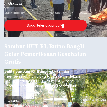
Gianyar
Submitted by
contributor
on
Thu, 08/06/2026 - 21:06
Baca Selengkapnya
Sambut HUT RI, Rutan Bangli
Gelar Pemeriksaan Kesehatan
Gratis
balitribune.co.id I Bangli -
Serangkian
memperingati hari ulang tahun Kemerdekaan
Republik Indonesia ( HUT RI) ke-81, Rumah
Tahanan Negara Kelas II B Bangli menggelar
kegiatan pemeriksaan kesehatan gratis, Rabu
(6/8/2026).
Bangli