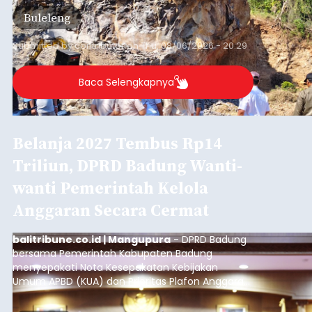
material yang tidak sesuai dengan peruntukan
Buleleng
kawasan.
Submitted by
contributor
on
Thu, 08/06/2026 - 20:29
Baca Selengkapnya
Belanja 2027 Tembus Rp14
Triliun, DPRD Badung Wanti-
wanti Pemerintah Kelola
Anggaran Secara Cermat
balitribune.co.id | Mangupura
- DPRD Badung
bersama Pemerintah Kabupaten Badung
menyepakati Nota Kesepakatan Kebijakan
Umum APBD (KUA) dan Prioritas Plafon Anggaran
Sementara (PPAS) Tahun Anggaran 2027 dalam
rapat paripurna yang digelar di Gedung DPRD