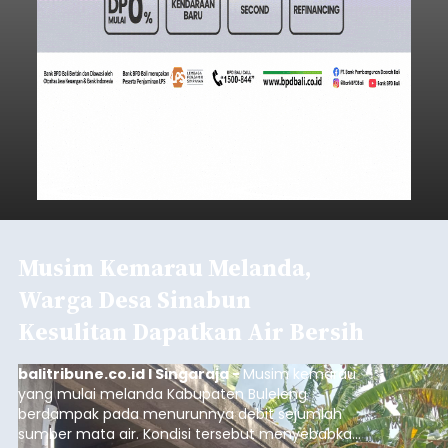
Musim Kemarau Melanda,
Warga Desa Sinabun
Kesulitan Dapatkan Air Bersih
balitribune.co.id I Singaraja -
Musim kemarau
yang mulai melanda Kabupaten Buleleng
berdampak pada menurunnya debit sejumlah
sumber mata air. Kondisi tersebut menyebabkan