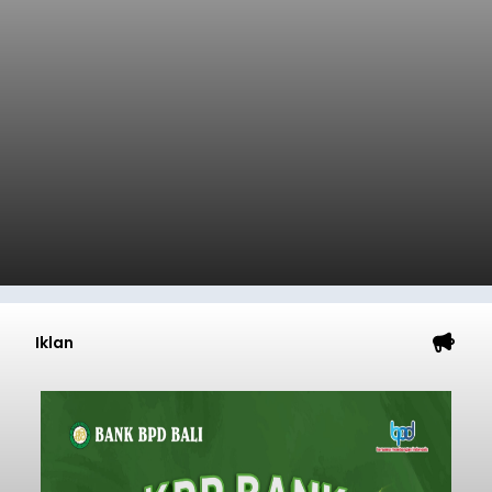
Iklan