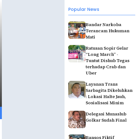
Popular News
Bandar Narkoba
Terancam Hukuman
Mati
Ratusan Sopir Gelar
“Long March” -
Tuntut Dishub Tegas
terhadap Crab dan
Uber
Layanan Trans
Sarbagita Dikeluhkan
: Lokasi Halte Jauh,
Sosialisasi Minim
Delegasi Munaslub
Golkar Sudah Final
Bansos Fiktif