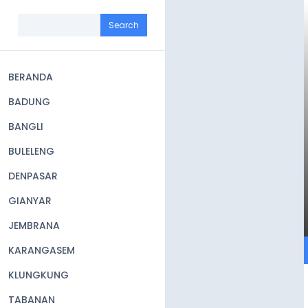
Skip
to
Search
main
content
BERANDA
Main
BADUNG
navigation
BANGLI
BULELENG
DENPASAR
GIANYAR
JEMBRANA
KARANGASEM
KLUNGKUNG
TABANAN