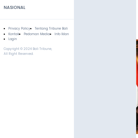
NASIONAL
Privacy Policy
Tentang Tribune Bali
Footer
Kontak
Pedoman Media
Info Iklan
Login
Copyright © 2024 Bali Tribune,
All Right Reserved.