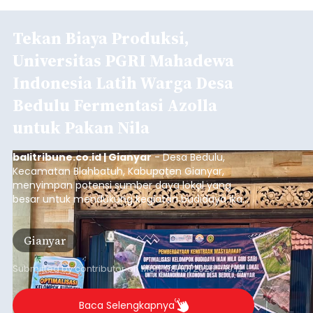
Tekan Biaya Produksi,
Universitas PGRI Mahadewa
Indonesia Latih Warga Desa
Bedulu Fermentasi Azolla
untuk Pakan Nila
balitribune.co.id | Gianyar
- Desa Bedulu,
Kecamatan Blahbatuh, Kabupaten Gianyar,
menyimpan potensi sumber daya lokal yang
besar untuk mendukung kegiatan budidaya ikan
nila.
Gianyar
Submitted by
contributor
on
Mon, 08/10/2026 - 19:12
Baca Selengkapnya