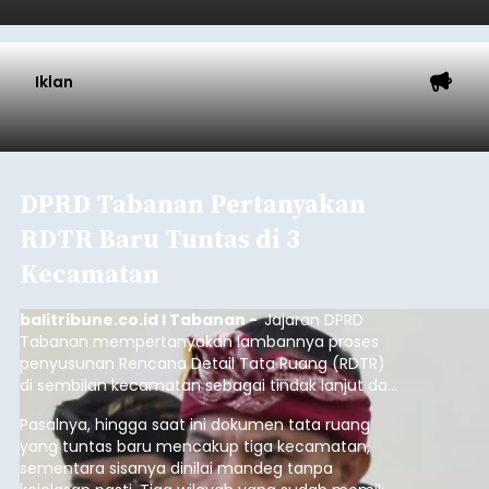
Iklan
DPRD Tabanan Pertanyakan
RDTR Baru Tuntas di 3
Kecamatan
balitribune.co.id I Tabanan -
Jajaran DPRD
Tabanan mempertanyakan lambannya proses
penyusunan Rencana Detail Tata Ruang (RDTR)
di sembilan kecamatan sebagai tindak lanjut dari
pelaksanaan RTRW.
Pasalnya, hingga saat ini dokumen tata ruang
yang tuntas baru mencakup tiga kecamatan,
sementara sisanya dinilai mandeg tanpa