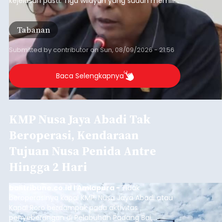
kejelasan pasti. Tiga wilayah yang sudah memiliki
RDTR tersebut meliputi Kecamatan Kediri,
Tabanan, dan Selemadeg Barat.
Tabanan
Submitted by
contributor
on
Sun, 08/09/2026 - 21:56
Baca Selengkapnya
KMP Nusa Jaya Abadi Tak
Beroperasi, Kendaraan
Tujuan Nusa Penida Antre
Hingga 2 Hari
balitribune.co.id I Amlapura -
Tidak
beroperasinya kapal KMP. Nusa Jaya Abadi atau
Kapal Roro berdampak pada aktivitas
penyeberangan di Pelabuhan Padang Bai,