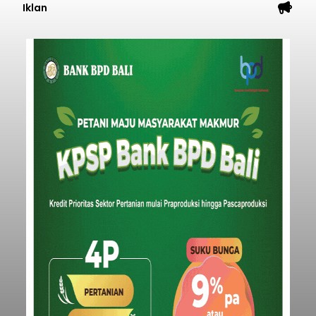
Iklan