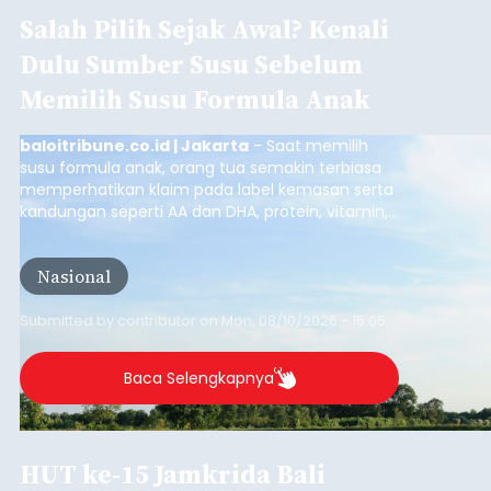
Salah Pilih Sejak Awal? Kenali
Dulu Sumber Susu Sebelum
Memilih Susu Formula Anak
baloitribune.co.id | Jakarta
- Saat memilih
susu formula anak, orang tua semakin terbiasa
memperhatikan klaim pada label kemasan serta
kandungan seperti AA dan DHA, protein, vitamin,
mineral, hingga gula tambahan. Namun, satu hal
yang belum banyak dicermati adalah dari mana
Nasional
sumber susu yang digunakan.
Submitted by
contributor
on
Mon, 08/10/2026 - 15:05
Baca Selengkapnya
HUT ke-15 Jamkrida Bali