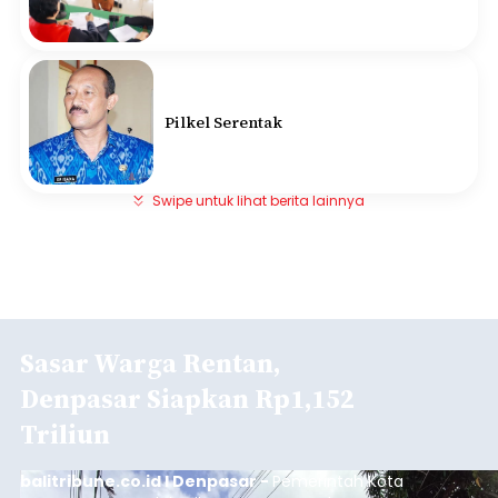
Pilkel Serentak
Swipe untuk lihat berita lainnya
Sasar Warga Rentan,
Denpasar Siapkan Rp1,152
Triliun
balitribune.co.id I Denpasar -
Pemerintah Kota