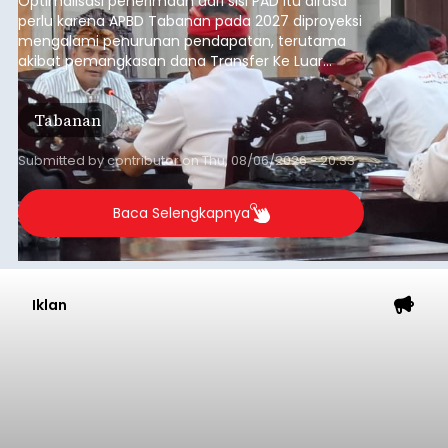
Optimalisasi penerimaan dari sisi PAD itu dirasa
perlu karena APBD Tabanan pada 2027 diproyeksi
mengalami penurunan pendapatan, terutama
akibat pemangkasan dana Transfer Ke Luar
Daerah (TKD) dari pemerintah pusat.
Tabanan
Submitted by
contributor
on
Thu, 08/06/2026 - 20:33
Baca Selengkapnya
Iklan