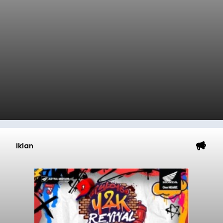
Iklan