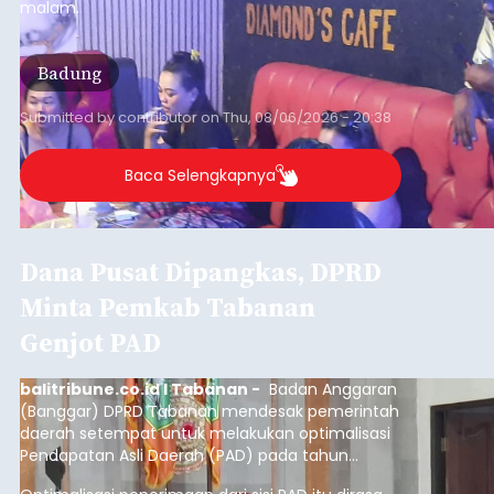
malam.
Badung
Submitted by
contributor
on
Thu, 08/06/2026 - 20:38
Baca Selengkapnya
Dana Pusat Dipangkas, DPRD
Minta Pemkab Tabanan
Genjot PAD
balitribune.co.id I Tabanan -
Badan Anggaran
(Banggar) DPRD Tabanan mendesak pemerintah
daerah setempat untuk melakukan optimalisasi
Pendapatan Asli Daerah (PAD) pada tahun
anggaran 2027.