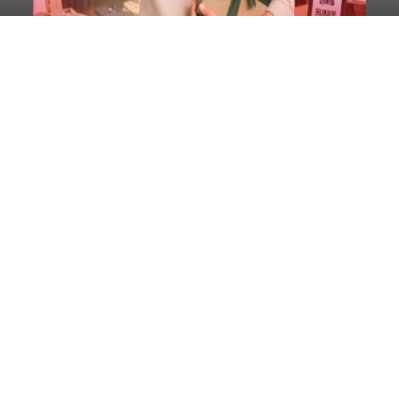
Diduga Ilegal, Satpol PP
Hentikan Aktivitas
Pengerukan Lahan di
Temukus
balitribune.co.id I Singaraja -
Pemerintah
Kabupaten Buleleng menghentikan aktivitas
pengerukan lahan di Banjar Dinas Bingin Banjah,
Desa Temukus, Kecamatan Banjar, setelah
ditemukan indikasi kegiatan pengambilan
material yang tidak sesuai dengan peruntukan