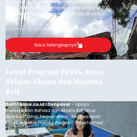
Denpasar mengalokasikan anggaran sebesar
Rp1,152 triliun untuk mengintervensi sekitar 18.000
warga kelompok rentan yang berada di ambang
garis kemiskinan. Langkah strategis ini diambil
guna menjaga masyarakat yang berada pada
Submitted by
contributor
on
Thu, 08/06/2026 - 21:31
kelompok desil 5 dan 6 tersebut agar tidak
merosot ke kategori miskin.
Baca Selengkapnya
Lewat Program TPBIS, Siswa
Belajar Aksara dan Masatua
Bali
balitribune.co.id I Denpasar
– Upaya
melestarikan Bahasa dan Aksara Bali terus
diperkuat Dinas Perpustakaan dan Kearsipan
Kota Denpasar melalui Program Transformasi
Perpustakaan Berbasis Inklusi Sosial (TPBIS).
Tahun ini, sebanyak 63 siswa kelas IV dan V SD