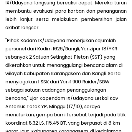
IX/Udayana langsung bereaksi cepat. Mereka turun
membantu evakuasi para korban dan penanganan
lebih lanjut serta melakukan pembersihan jalan
akibat longsor.
"Pihak Kodam IX/Udayana menerjukan sejumlah
personel dari Kodim 1626/Bangli, Yonzipur 18/YKR
sebanyak 2 Satuan Setingkat Pleton (SST) yang
dikerahkan untuk menanggulangi bencana alam di
wilayah Kabupaten Karangasem dan Bangli. Serta
menyiagakan 1 SSK dari Yonif 900 Raider/SBW
sebagai satuan cadangan penanggulangan
bencana," ujar Kapendam IX/Udayana Letkol Kav
Antonius Totok YP, Minggu (17/10), seraya
menuturkan, gempa bumi tersebut terjadi pada titik
koordinat 8.32 LS, 115.45 BT, yang berpusat di 8 km
Barat Laut, Kabupaten Karangasem, di kedalaman