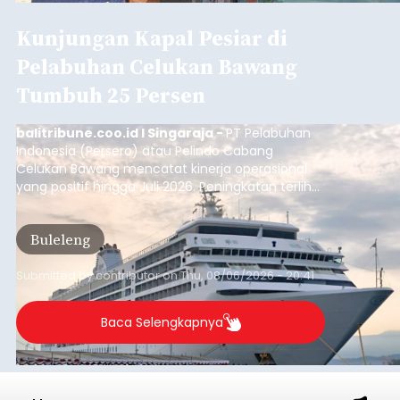
Kunjungan Kapal Pesiar di
Pelabuhan Celukan Bawang
Tumbuh 25 Persen
balitribune.coo.id I Singaraja -
PT Pelabuhan
Indonesia (Persero) atau Pelindo Cabang
Celukan Bawang mencatat kinerja operasional
yang positif hingga Juli 2026. Peningkatan terlihat
dari arus kapal yang mencapai 1,48 juta Gross
Tonnage (GT), atau tumbuh 12,4 persen
Buleleng
dibandingkan periode yang sama tahun lalu
yang tercatat sebesar 1,32 juta GT.
Submitted by
contributor
on
Thu, 08/06/2026 - 20:41
Baca Selengkapnya