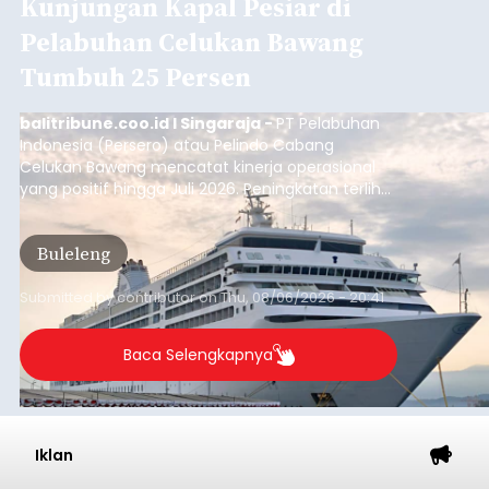
Kunjungan Kapal Pesiar di
Pelabuhan Celukan Bawang
Tumbuh 25 Persen
balitribune.coo.id I Singaraja -
PT Pelabuhan
Indonesia (Persero) atau Pelindo Cabang
Celukan Bawang mencatat kinerja operasional
yang positif hingga Juli 2026. Peningkatan terlihat
dari arus kapal yang mencapai 1,48 juta Gross
Tonnage (GT), atau tumbuh 12,4 persen
Buleleng
dibandingkan periode yang sama tahun lalu
yang tercatat sebesar 1,32 juta GT.
Submitted by
contributor
on
Thu, 08/06/2026 - 20:41
Baca Selengkapnya
Iklan