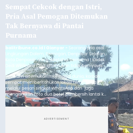
Sempat Cekcok dengan Istri,
Pria Asal Pemogan Ditemukan
Tak Bernyawa di Pantai
Purnama
balitribune.co.id I Gianyar -
Seorang pria asal
Lingkungan Dalem, Pemogan, Denpasar Selatan,
Kota Denpasar, yang diketahui bernama I Kadek
Dedi Wiranata (35), ditemukan tidak bernyawa di
pesisir Pantai Purnama, Sukawati.
Sebelum ditemukan meninggal dunia, korban
sempat memberitahukan lokasi terakhirnya
melalui pesan singkat WhatsApp dan juga
mengirimkan foto dua botol pembersih lantai ke
istrinya.
ADVERTISEMENT