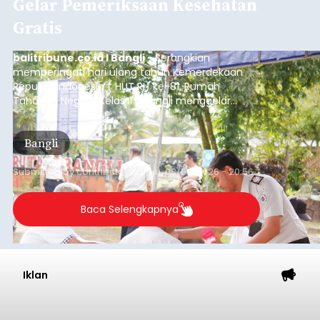
Gelar Pemeriksaan Kesehatan
Gratis
balitribune.co.id I Bangli -
Serangkian
memperingati hari ulang tahun Kemerdekaan
Republik Indonesia ( HUT RI) ke-81, Rumah
Tahanan Negara Kelas II B Bangli menggelar
kegiatan pemeriksaan kesehatan gratis, Rabu
(6/8/2026).
Bangli
Submitted by
contributor
on
Thu, 08/06/2026 - 20:56
Baca Selengkapnya
Iklan