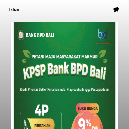
Iklan