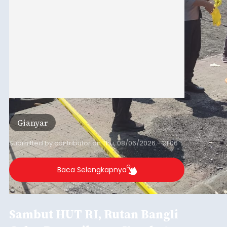
Gianyar
Submitted by
contributor
on
Thu, 08/06/2026 - 21:06
Baca Selengkapnya
Sambut HUT RI, Rutan Bangli