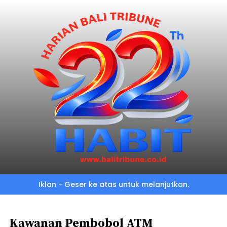
Skip
to
main
content
Iklan - Geser ke atas untuk melanjutkan.
Kawanan Pembobol ATM