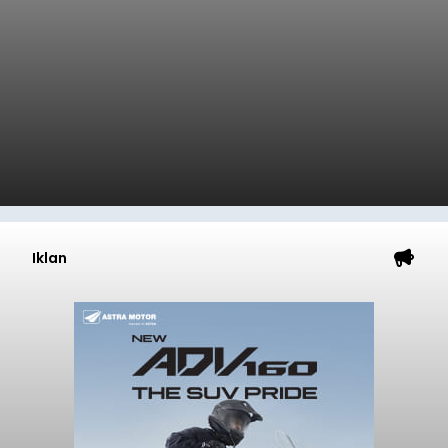
Iklan