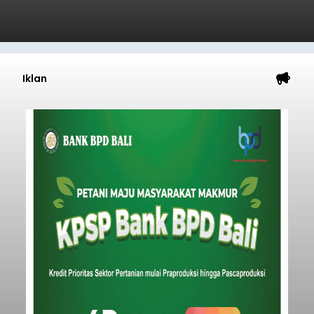
Iklan