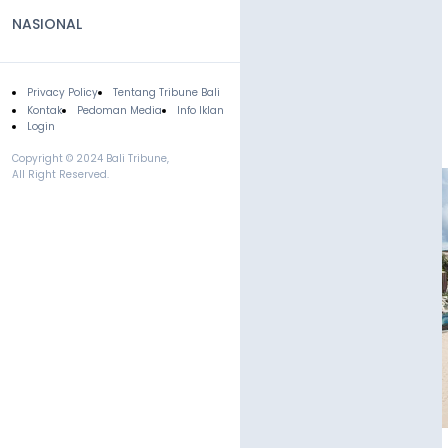
NASIONAL
Privacy Policy
Tentang Tribune Bali
Footer
Kontak
Pedoman Media
Info Iklan
Login
Copyright © 2024 Bali Tribune,
All Right Reserved.