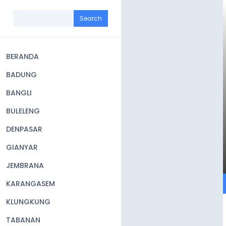
Skip
to
Search
main
content
BERANDA
Main
BADUNG
navigation
BANGLI
BULELENG
DENPASAR
GIANYAR
JEMBRANA
KARANGASEM
KLUNGKUNG
TABANAN