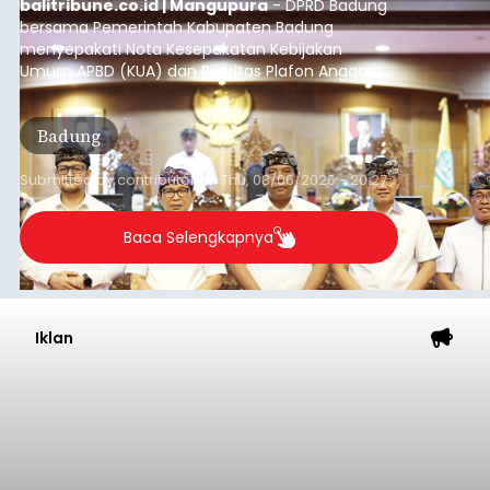
Iklan
Diduga Ilegal, Satpol PP
Hentikan Aktivitas
Pengerukan Lahan di
Temukus
balitribune.co.id I Singaraja -
Pemerintah
Kabupaten Buleleng menghentikan aktivitas
pengerukan lahan di Banjar Dinas Bingin Banjah,
Desa Temukus, Kecamatan Banjar, setelah
ditemukan indikasi kegiatan pengambilan