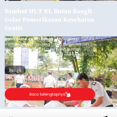
Sempat Cekcok dengan Istri,
Pria Asal Pemogan Ditemukan
Tak Bernyawa di Pantai
Purnama
balitribune.co.id I Gianyar -
Seorang pria asal
Lingkungan Dalem, Pemogan, Denpasar Selatan,
Kota Denpasar, yang diketahui bernama I Kadek
Dedi Wiranata (35), ditemukan tidak bernyawa di
pesisir Pantai Purnama, Sukawati.
Sebelum ditemukan meninggal dunia, korban
sempat memberitahukan lokasi terakhirnya
melalui pesan singkat WhatsApp dan juga
mengirimkan foto dua botol pembersih lantai ke
istrinya.