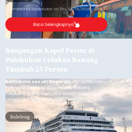
Iklan