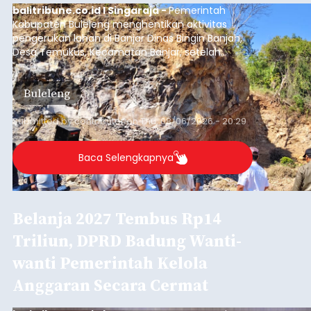
Iklan