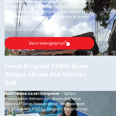
balitribune.co.id I Denpasar -
Pemerintah Kota
Denpasar mengalokasikan anggaran sebesar
Rp1,152 triliun untuk mengintervensi sekitar 18.000
warga kelompok rentan yang berada di ambang
garis kemiskinan. Langkah strategis ini diambil
guna menjaga masyarakat yang berada pada
Submitted by
contributor
on
Thu, 08/06/2026 - 21:31
kelompok desil 5 dan 6 tersebut agar tidak
merosot ke kategori miskin.
Baca Selengkapnya
Lewat Program TPBIS, Siswa
Belajar Aksara dan Masatua
Bali
balitribune.co.id I Denpasar
– Upaya
melestarikan Bahasa dan Aksara Bali terus
diperkuat Dinas Perpustakaan dan Kearsipan
Kota Denpasar melalui Program Transformasi
Perpustakaan Berbasis Inklusi Sosial (TPBIS).