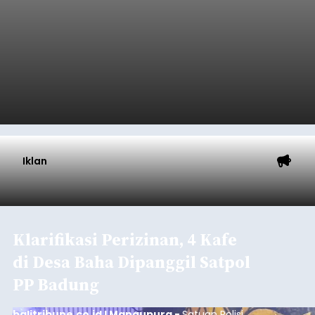
Musim Kemarau Melanda,
Warga Desa Sinabun
Kesulitan Dapatkan Air Bersih
balitribune.co.id I Singaraja -
Musim kemarau
yang mulai melanda Kabupaten Buleleng
berdampak pada menurunnya debit sejumlah
sumber mata air. Kondisi tersebut menyebabkan