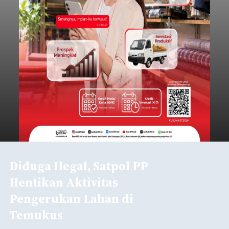
Minta Pemkab Tabanan
Genjot PAD
balitribune.co.id I Tabanan -
Badan Anggaran
(Banggar) DPRD Tabanan mendesak pemerintah
daerah setempat untuk melakukan optimalisasi
Pendapatan Asli Daerah (PAD) pada tahun
anggaran 2027.
Optimalisasi penerimaan dari sisi PAD itu dirasa
perlu karena APBD Tabanan pada 2027 diproyeksi
mengalami penurunan pendapatan, terutama
akibat pemangkasan dana Transfer Ke Luar
Daerah (TKD) dari pemerintah pusat.
Tabanan
Submitted by
contributor
on
Thu, 08/06/2026 - 20:33
Baca Selengkapnya