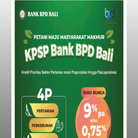
rapat paripurna yang digelar di Gedung DPRD
Badung
Badung, Kamis (6/8/2026).
Submitted by
contributor
on
Thu, 08/06/2026 - 20:27
Baca Selengkapnya
Iklan