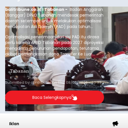
Buleleng
dibandingkan periode yang sama tahun lalu
yang tercatat sebesar 1,32 juta GT.
Submitted by
contributor
on
Thu, 08/06/2026 - 20:41
Baca Selengkapnya
Iklan