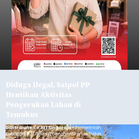
Diduga Ilegal, Satpol PP
Hentikan Aktivitas
Pengerukan Lahan di
Temukus
balitribune.co.id I Singaraja -
Pemerintah
Kabupaten Buleleng menghentikan aktivitas