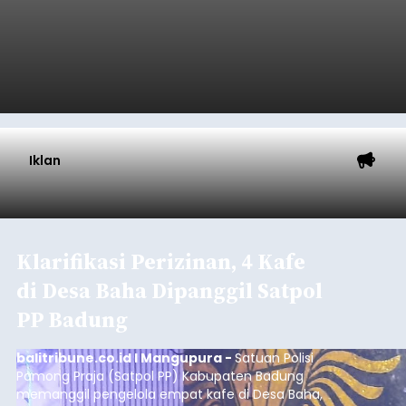
Iklan
Klarifikasi Perizinan, 4 Kafe
di Desa Baha Dipanggil Satpol
PP Badung
balitribune.co.id I Mangupura -
Satuan Polisi
Pamong Praja (Satpol PP) Kabupaten Badung
memanggil pengelola empat kafe di Desa Baha,