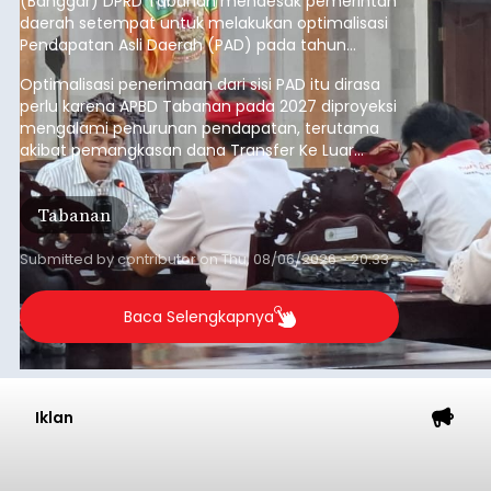
(Banggar) DPRD Tabanan mendesak pemerintah
daerah setempat untuk melakukan optimalisasi
Pendapatan Asli Daerah (PAD) pada tahun
anggaran 2027.
Optimalisasi penerimaan dari sisi PAD itu dirasa
perlu karena APBD Tabanan pada 2027 diproyeksi
mengalami penurunan pendapatan, terutama
akibat pemangkasan dana Transfer Ke Luar
Daerah (TKD) dari pemerintah pusat.
Tabanan
Submitted by
contributor
on
Thu, 08/06/2026 - 20:33
Baca Selengkapnya
Iklan