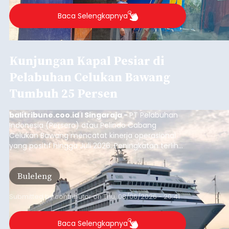
Baca Selengkapnya
Kunjungan Kapal Pesiar di
Pelabuhan Celukan Bawang
Tumbuh 25 Persen
balitribune.coo.id I Singaraja -
PT Pelabuhan
Indonesia (Persero) atau Pelindo Cabang
Celukan Bawang mencatat kinerja operasional
yang positif hingga Juli 2026. Peningkatan terlihat
dari arus kapal yang mencapai 1,48 juta Gross
Tonnage (GT), atau tumbuh 12,4 persen
Buleleng
dibandingkan periode yang sama tahun lalu
yang tercatat sebesar 1,32 juta GT.
Submitted by
contributor
on
Thu, 08/06/2026 - 20:41
Baca Selengkapnya