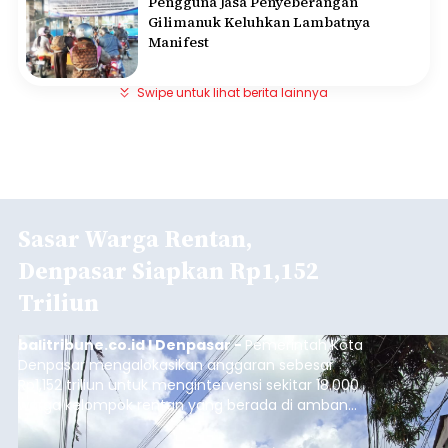
Pengguna Jasa Penyeberangan
Gilimanuk Keluhkan Lambatnya
Manifest
Swipe untuk lihat berita lainnya
Sasar Warga Rentan,
Denpasar Siapkan Rp1,152
Triliun
balitribune.co.id I Denpasar -
Pemerintah Kota
Denpasar mengalokasikan anggaran sebesar
Rp1,152 triliun untuk mengintervensi sekitar 18.000
warga kelompok rentan yang berada di ambang
garis kemiskinan. Langkah strategis ini diambil
guna menjaga masyarakat yang berada pada