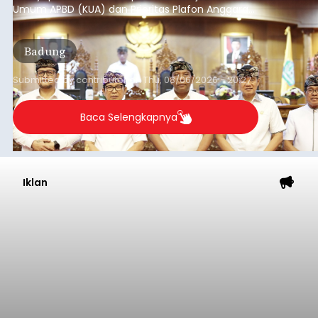
Umum APBD (KUA) dan Prioritas Plafon Anggaran
Sementara (PPAS) Tahun Anggaran 2027 dalam
rapat paripurna yang digelar di Gedung DPRD
Badung
Badung, Kamis (6/8/2026).
Submitted by
contributor
on
Thu, 08/06/2026 - 20:27
Baca Selengkapnya
Iklan