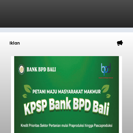
Iklan