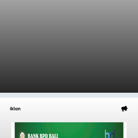
Iklan