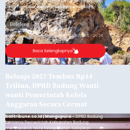
pengerukan lahan di Banjar Dinas Bingin Banjah,
Desa Temukus, Kecamatan Banjar, setelah
ditemukan indikasi kegiatan pengambilan
material yang tidak sesuai dengan peruntukan
Buleleng
kawasan.
Submitted by
contributor
on
Thu, 08/06/2026 - 20:29
Baca Selengkapnya
Belanja 2027 Tembus Rp14
Triliun, DPRD Badung Wanti-
wanti Pemerintah Kelola
Anggaran Secara Cermat
balitribune.co.id | Mangupura
- DPRD Badung
bersama Pemerintah Kabupaten Badung
menyepakati Nota Kesepakatan Kebijakan