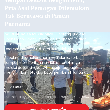
Sempat Cekcok dengan Istri,
Pria Asal Pemogan Ditemukan
Tak Bernyawa di Pantai
Purnama
balitribune.co.id I Gianyar -
Seorang pria asal
Lingkungan Dalem, Pemogan, Denpasar Selatan,
Kota Denpasar, yang diketahui bernama I Kadek
Dedi Wiranata (35), ditemukan tidak bernyawa di
pesisir Pantai Purnama, Sukawati.
Sebelum ditemukan meninggal dunia, korban
sempat memberitahukan lokasi terakhirnya
melalui pesan singkat WhatsApp dan juga
mengirimkan foto dua botol pembersih lantai ke
istrinya.
Gianyar
Submitted by
contributor
on
Thu, 08/06/2026 - 21:06
Baca Selengkapnya