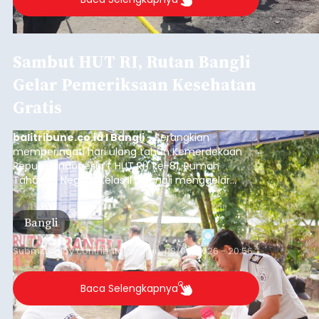
Sambut HUT RI, Rutan Bangli
Gelar Pemeriksaan Kesehatan
Gratis
balitribune.co.id I Bangli -
Serangkian
memperingati hari ulang tahun Kemerdekaan
Republik Indonesia ( HUT RI) ke-81, Rumah
Tahanan Negara Kelas II B Bangli menggelar
kegiatan pemeriksaan kesehatan gratis, Rabu
(6/8/2026).
Bangli
Submitted by
contributor
on
Thu, 08/06/2026 - 20:56
Baca Selengkapnya