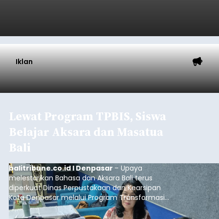
Iklan
Lewat Program TPBIS, Siswa
Belajar Aksara dan Masatua
Bali
balitribune.co.id I Denpasar
– Upaya
melestarikan Bahasa dan Aksara Bali terus
diperkuat Dinas Perpustakaan dan Kearsipan
Kota Denpasar melalui Program Transformasi
Perpustakaan Berbasis Inklusi Sosial (TPBIS).
Tahun ini, sebanyak 63 siswa kelas IV dan V SD