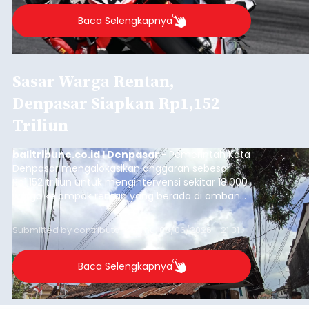
Baca Selengkapnya
Sasar Warga Rentan,
Denpasar Siapkan Rp1,152
Triliun
balitribune.co.id I Denpasar -
Pemerintah Kota
Denpasar mengalokasikan anggaran sebesar
Rp1,152 triliun untuk mengintervensi sekitar 18.000
warga kelompok rentan yang berada di ambang
garis kemiskinan. Langkah strategis ini diambil
guna menjaga masyarakat yang berada pada
Submitted by
contributor
on
Thu, 08/06/2026 - 21:31
kelompok desil 5 dan 6 tersebut agar tidak
merosot ke kategori miskin.
Baca Selengkapnya