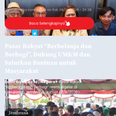
dan mengelola data base alumni dari suatu
sekolah, salah satunya adalah alumni SMA 1
Submitted by
contributor
on
Sat, 08/08/2026 - 20:28
Denpasar.
Baca Selengkapnya
Pasar Rakyat “Berbelanja dan
Berbagi”, Dukung UMKM dan
Salurkan Bantuan untuk
Masyarakat
balitribune.co.id | Negara
- Pasar Rakyat
“Berbelanja dan Berbagi” resmi digelar di
Kabupaten Jembrana, Jumat (7/8/2026).
Kegiatan yang digelar Gedung Kesenian Ir.
Soekarno ini memadukan pemberdayaan
ekonomi masyarakat dengan aksi sosial tersebut
Jembrana
mendapat antusiasme tinggi dan mencatat nilai