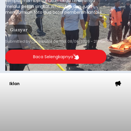
sempat memberitahukan lokasi terakhirnya
melalui pesan singkat WhatsApp dan juga
mengirimkan foto dua botol pembersih lantai ke
istrinya.
Gianyar
Submitted by
contributor
on
Thu, 08/06/2026 - 21:06
Baca Selengkapnya
Iklan