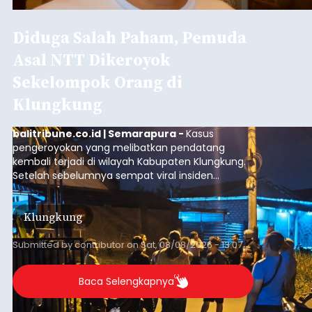
Diduga Salah Paham, Pemuda
Asal NTT Dikeroyok
Sekelompok Orang di
Klungkung
balitribune.co.id | Semarapura -
Kasus
pengeroyokan yang melibatkan pendatang
kembali terjadi di wilayah Kabupaten Klungkung.
Setelah sebelumnya sempat viral insiden
keributan di barat Pasar Galiran, peristiwa serupa
kini menimpa seorang pemuda asal Kabupaten
Klungkung
Sumba Barat Daya (SBD), Nusa Tenggara Timur
(NTT).
Submitted by
contributor
on
Sat, 08/08/2026 - 13:07
Baca Selengkapnya