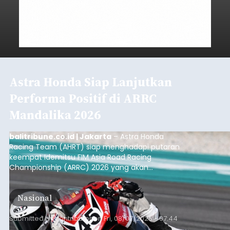
Astra Honda Siap Lanjutkan
Performa Positif di ARRC
Mandalika 2026
balitribune.co.id | Jakarta
– Astra Honda
Racing Team (AHRT) siap menghadapi putaran
keempat Idemitsu FIM Asia Road Racing
Championship (ARRC) 2026 yang akan
berlangsung di Pertamina Mandalika
International Circuit, Lombok, Nusa Tenggara
Nasional
Barat, pada 7–9 Agustus 2026.
Submitted by
contributor
on
Fri, 08/07/2026 - 07:44