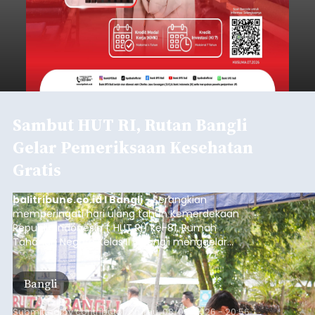
Sambut HUT RI, Rutan Bangli
Gelar Pemeriksaan Kesehatan
Gratis
balitribune.co.id I Bangli -
Serangkian
memperingati hari ulang tahun Kemerdekaan
Republik Indonesia ( HUT RI) ke-81, Rumah
Tahanan Negara Kelas II B Bangli menggelar
kegiatan pemeriksaan kesehatan gratis, Rabu
(6/8/2026).
Bangli
Submitted by
contributor
on
Thu, 08/06/2026 - 20:56