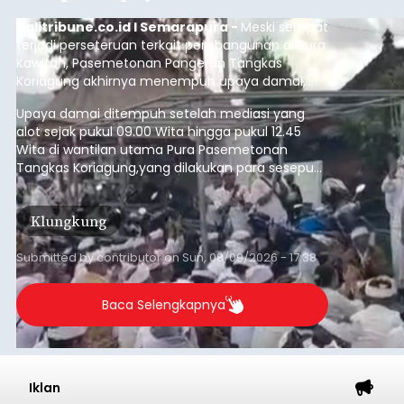
balitribune.co.id I Semarapura -
Meski sempat
terjadi perseteruan terkait pembangunan di Pura
Kawitan, Pasemetonan Pangeran Tangkas
Koriagung akhirnya menempuh upaya damai,
pada Minggu (9/8/2026).
Upaya damai ditempuh setelah mediasi yang
alot sejak pukul 09.00 Wita hingga pukul 12.45
Wita di wantilan utama Pura Pasemetonan
Tangkas Koriagung,yang dilakukan para sesepuh
kedua belah pihak yang berseberangan.
Klungkung
Submitted by
contributor
on
Sun, 08/09/2026 - 17:38
Baca Selengkapnya
Iklan