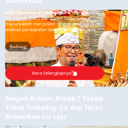
Masyarakat
balitribune.co.id | Mangupura
- Pendapatan
Asli Daerah (PAD) Kabupaten Badung terus
menunjukkan tren positif. Hingga akhir Juli 2026,
realisasi pendapatan daerah telah mencapai
Rp4,1 triliun atau rata-rata sekitar Rp730 miliar
per bulan, meningkat signifikan dibandingkan
Badung
rata-rata penerimaan sebelumnya yang berkisar
Rp350 miliar hingga Rp400 miliar per bulan.
Submitted by
contributor
on
Sun, 08/09/2026 - 17:37
Baca Selengkapnya
Suspek Rabies, Bocah 7 Tahun
Takut Terhadap Air dan Terus
Keluarkan Air Liur