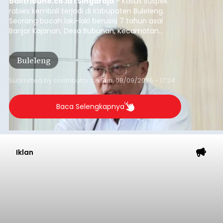
balitribune.co.id I Singaraja
- Kasus suspek
rabies kembali terjadi di Kabupaten Buleleng.
Seorang bocah laki-laki berusia 7 tahun asal
Banjar Kajanan, Desa Bubunan, Kecamatan
Seririt, dilaporkan mengalami gejala khas rabies
setelah sebelumnya digigit anjing pada awal Juni
Buleleng
2026.
Submitted by
contributor
on
Sun, 08/09/2026 - 17:24
Baca Selengkapnya
Iklan