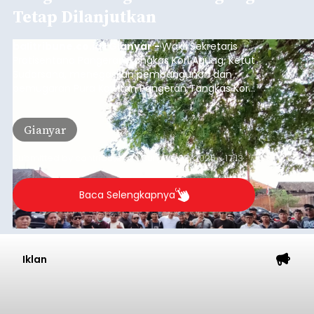
Tetap Dilanjutkan
balitribune.co.id I Gianyar -
Wakil Sekretaris
Pratisentana Pangeran Tangkas Kori Agung, Ketut
Sudarsana, menegaskan pembangunan dan
pemugaran Pura Kawitan Pangeran Tangkas Kori
Agung tetap dilanjutkan.
Gianyar
Submitted by
contributor
on
Sun, 08/09/2026 - 17:13
Baca Selengkapnya
Iklan