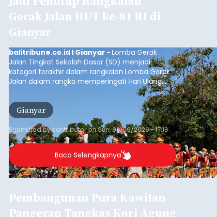
Jadi Penutup Rangkaian
Gerak Jalan HUT ke-81 RI di
Gianyar
balitribune.co.id I Gianyar -
Lomba Gerak
Jalan Tingkat Sekolah Dasar (SD) menjadi
kategori terakhir dalam rangkaian Lomba Gerak
Jalan dalam rangka memperingati Hari Ulang
Tahun (HUT) ke-81 Kemerdekaan Republik
Indonesia Tahun 2026 di Kabupaten Gianyar.
Gianyar
Submitted by
contributor
on
Sun, 08/09/2026 - 17:18
Baca Selengkapnya
Pembangunan Pura Kawitan
Pangeran Tangkas Kori Agung