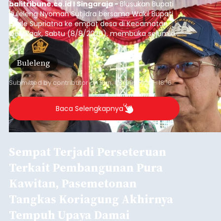
balitribune.co.id I Singaraja -
Blusukan Bupati
Buleleng Nyoman Sutjidra bersama Wakil Bupati
Gede Supriatna ke empat desa di Kecamatan
Gerokgak, Sabtu (8/8/2026), membuka sejumlah
persoalan yang masih dihadapi masyarakat. Dari
jalan desa yang rusak hingga potensi pertanian
Buleleng
yang belum optimal, semuanya menjadi
perhatian pemerintah daerah.
Submitted by
contributor
on
Sun, 08/09/2026 - 18:16
Baca Selengkapnya
Sempat Terjadi Perseteruan
Terkait Pembangunan Pura
Kawitan, Pasemetonan
Tangkas Koriagung Akhirnya
Tempuh Upaya Damai