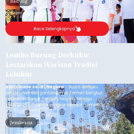
Badung
Submitted by
contributor
on
Sun, 08/09/2026 - 17:09
Baca Selengkapnya
Lomba Burung Derkuku:
Lestarikan Warisan Tradisi
Leluhur
balitribune.co.id | Negara
- Suara derkuku
bersahutan dari gantangan di Taman Sangkur,
Kelurahan Banjar Tengah, Negara, Minggu
(9/8/2026). Puluhan sangkar berjajar, sementara
para penghobi menunggu suara burung masing-
masing mengalun. Bukan sekadar ramai oleh
Jembrana
bunyi, setiap suara yang terdengar menjadi
bagian dari penilaian untuk menentukan kualitas