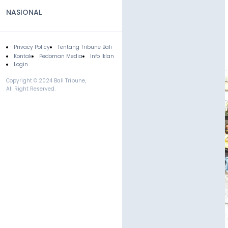
NASIONAL
Privacy Policy
Tentang Tribune Bali
Footer
Kontak
Pedoman Media
Info Iklan
Login
Copyright © 2024 Bali Tribune,
All Right Reserved.