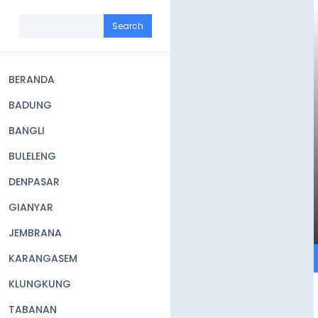
Skip
to
Search
main
content
BERANDA
Main
BADUNG
navigation
BANGLI
BULELENG
DENPASAR
GIANYAR
JEMBRANA
KARANGASEM
KLUNGKUNG
TABANAN