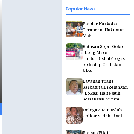
Popular News
Bandar Narkoba
Terancam Hukuman
Mati
Ratusan Sopir Gelar
“Long March” -
Tuntut Dishub Tegas
terhadap Crab dan
Uber
Layanan Trans
Sarbagita Dikeluhkan
: Lokasi Halte Jauh,
Sosialisasi Minim
Delegasi Munaslub
Golkar Sudah Final
Bansos Fiktif