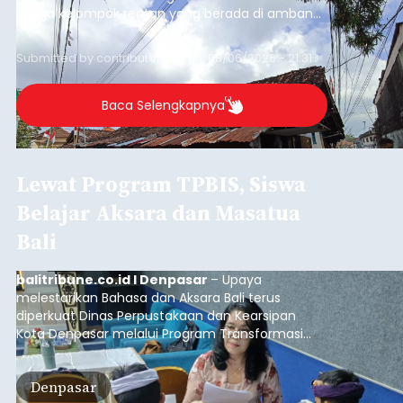
warga kelompok rentan yang berada di ambang
garis kemiskinan. Langkah strategis ini diambil
guna menjaga masyarakat yang berada pada
Submitted by
contributor
on
Thu, 08/06/2026 - 21:31
kelompok desil 5 dan 6 tersebut agar tidak
merosot ke kategori miskin.
Baca Selengkapnya
Lewat Program TPBIS, Siswa
Belajar Aksara dan Masatua
Bali
balitribune.co.id I Denpasar
– Upaya
melestarikan Bahasa dan Aksara Bali terus
diperkuat Dinas Perpustakaan dan Kearsipan
Kota Denpasar melalui Program Transformasi
Perpustakaan Berbasis Inklusi Sosial (TPBIS).
Tahun ini, sebanyak 63 siswa kelas IV dan V SD
Denpasar
Negeri 17 Dangin Puri mendapat pelatihan