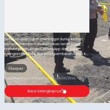
Sebelum ditemukan meninggal dunia, korban
sempat memberitahukan lokasi terakhirnya
melalui pesan singkat WhatsApp dan juga
mengirimkan foto dua botol pembersih lantai ke
istrinya.
Gianyar
Submitted by
contributor
on
Thu, 08/06/2026 - 21:06
Baca Selengkapnya