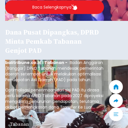
Baca Selengkapnya
Dana Pusat Dipangkas, DPRD
Minta Pemkab Tabanan
Genjot PAD
balitribune.co.id I Tabanan -
Badan Anggaran
(Banggar) DPRD Tabanan mendesak pemerintah
daerah setempat untuk melakukan optimalisasi
Pendapatan Asli Daerah (PAD) pada tahun
anggaran 2027.
Optimalisasi penerimaan dari sisi PAD itu dirasa
perlu karena APBD Tabanan pada 2027 diproyeksi
mengalami penurunan pendapatan, terutama
akibat pemangkasan dana Transfer Ke Luar
Daerah (TKD) dari pemerintah pusat.
Tabanan