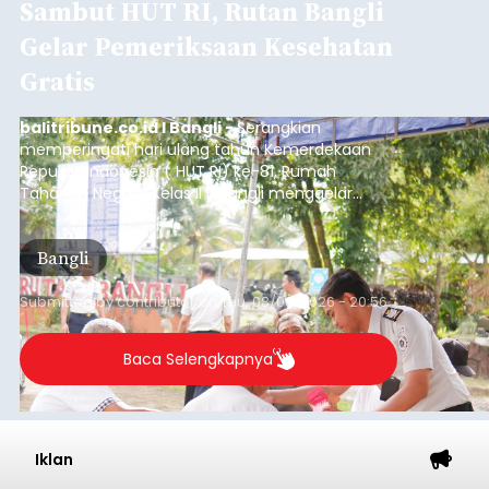
Sambut HUT RI, Rutan Bangli
Gelar Pemeriksaan Kesehatan
Gratis
balitribune.co.id I Bangli -
Serangkian
memperingati hari ulang tahun Kemerdekaan
Republik Indonesia ( HUT RI) ke-81, Rumah
Tahanan Negara Kelas II B Bangli menggelar
kegiatan pemeriksaan kesehatan gratis, Rabu
(6/8/2026).
Bangli
Submitted by
contributor
on
Thu, 08/06/2026 - 20:56
Baca Selengkapnya
Iklan