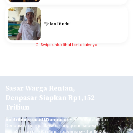
“Jalan Hindu”
Swipe untuk lihat berita lainnya
Sasar Warga Rentan,
Denpasar Siapkan Rp1,152
Triliun
balitribune.co.id I Denpasar -
Pemerintah Kota
Denpasar mengalokasikan anggaran sebesar
Rp1,152 triliun untuk mengintervensi sekitar 18.000