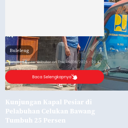
Buleleng
Submitted by
contributor
on
Thu, 08/06/2026 - 20:47
Baca Selengkapnya
Kunjungan Kapal Pesiar di
Pelabuhan Celukan Bawang
Tumbuh 25 Persen