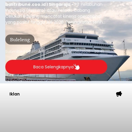
balitribune.coo.id I Singaraja -
PT Pelabuhan
Indonesia (Persero) atau Pelindo Cabang
Celukan Bawang mencatat kinerja operasional
yang positif hingga Juli 2026. Peningkatan terlihat
dari arus kapal yang mencapai 1,48 juta Gross
Tonnage (GT), atau tumbuh 12,4 persen
Buleleng
dibandingkan periode yang sama tahun lalu
yang tercatat sebesar 1,32 juta GT.
Submitted by
contributor
on
Thu, 08/06/2026 - 20:41
Baca Selengkapnya
Iklan