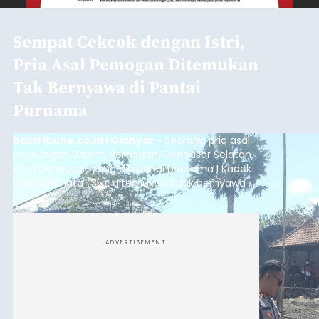
Sempat Cekcok dengan Istri,
Pria Asal Pemogan Ditemukan
Tak Bernyawa di Pantai
Purnama
balitribune.co.id I Gianyar -
Seorang pria asal
Lingkungan Dalem, Pemogan, Denpasar Selatan,
Kota Denpasar, yang diketahui bernama I Kadek
Dedi Wiranata (35), ditemukan tidak bernyawa di
pesisir Pantai Purnama, Sukawati.
ADVERTISEMENT