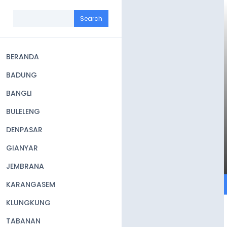
Skip
to
Search
main
content
BERANDA
Main
BADUNG
navigation
BANGLI
BULELENG
DENPASAR
GIANYAR
JEMBRANA
KARANGASEM
KLUNGKUNG
TABANAN