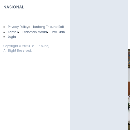
NASIONAL
Privacy Policy
Tentang Tribune Bali
Footer
Kontak
Pedoman Media
Info Iklan
Login
Copyright © 2024 Bali Tribune,
All Right Reserved.