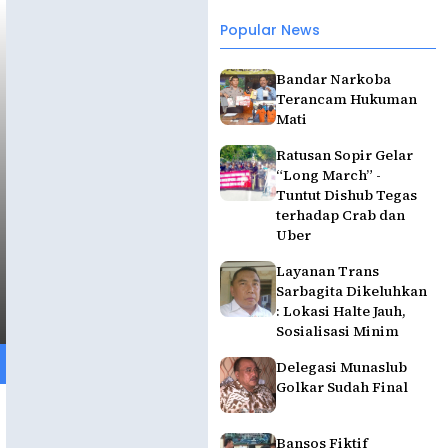
Popular News
Bandar Narkoba
Terancam Hukuman
Mati
Ratusan Sopir Gelar
“Long March” -
Tuntut Dishub Tegas
terhadap Crab dan
Uber
Layanan Trans
Sarbagita Dikeluhkan
: Lokasi Halte Jauh,
Sosialisasi Minim
Delegasi Munaslub
Golkar Sudah Final
Bansos Fiktif