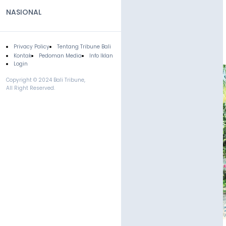
NASIONAL
Privacy Policy
Tentang Tribune Bali
Footer
Kontak
Pedoman Media
Info Iklan
Login
Copyright © 2024 Bali Tribune,
All Right Reserved.