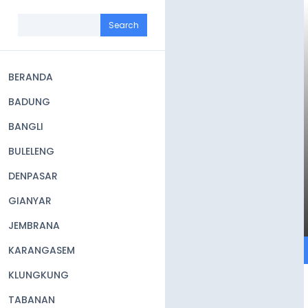
Skip
to
Search
main
content
BERANDA
Main
BADUNG
navigation
BANGLI
BULELENG
DENPASAR
GIANYAR
JEMBRANA
KARANGASEM
KLUNGKUNG
TABANAN