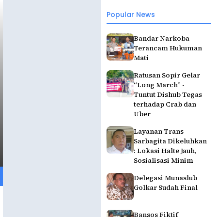
Popular News
Bandar Narkoba
Terancam Hukuman
Mati
Ratusan Sopir Gelar
“Long March” -
Tuntut Dishub Tegas
terhadap Crab dan
Uber
Layanan Trans
Sarbagita Dikeluhkan
: Lokasi Halte Jauh,
Sosialisasi Minim
Delegasi Munaslub
Golkar Sudah Final
Bansos Fiktif