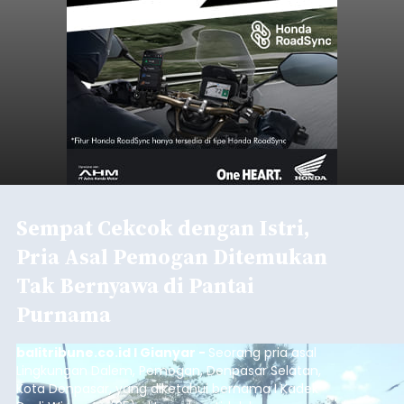
Sempat Cekcok dengan Istri,
Pria Asal Pemogan Ditemukan
Tak Bernyawa di Pantai
Purnama
balitribune.co.id I Gianyar -
Seorang pria asal
Lingkungan Dalem, Pemogan, Denpasar Selatan,
Kota Denpasar, yang diketahui bernama I Kadek