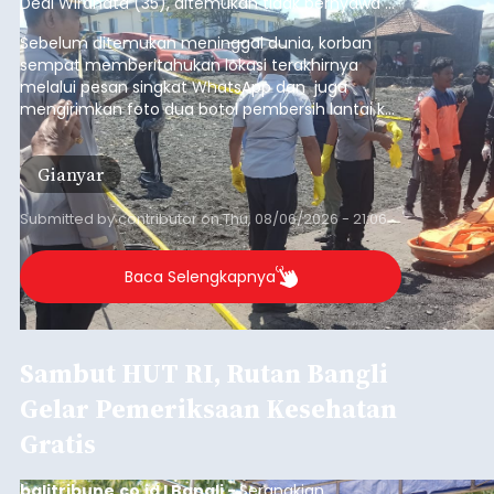
Dedi Wiranata (35), ditemukan tidak bernyawa di
pesisir Pantai Purnama, Sukawati.
Sebelum ditemukan meninggal dunia, korban
sempat memberitahukan lokasi terakhirnya
melalui pesan singkat WhatsApp dan juga
mengirimkan foto dua botol pembersih lantai ke
istrinya.
Gianyar
Submitted by
contributor
on
Thu, 08/06/2026 - 21:06
Baca Selengkapnya
Sambut HUT RI, Rutan Bangli
Gelar Pemeriksaan Kesehatan
Gratis
balitribune.co.id I Bangli -
Serangkian