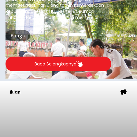
memperingati hari ulang tahun Kemerdekaan
Republik Indonesia ( HUT RI) ke-81, Rumah
Tahanan Negara Kelas II B Bangli menggelar
kegiatan pemeriksaan kesehatan gratis, Rabu
(6/8/2026).
Bangli
Submitted by
contributor
on
Thu, 08/06/2026 - 20:56
Baca Selengkapnya
Iklan