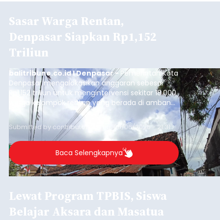
Sasar Warga Rentan,
Denpasar Siapkan Rp1,152
Triliun
balitribune.co.id I Denpasar -
Pemerintah Kota
Denpasar mengalokasikan anggaran sebesar
Rp1,152 triliun untuk mengintervensi sekitar 18.000
warga kelompok rentan yang berada di ambang
garis kemiskinan. Langkah strategis ini diambil
guna menjaga masyarakat yang berada pada
Submitted by
contributor
on
Thu, 08/06/2026 - 21:31
kelompok desil 5 dan 6 tersebut agar tidak
merosot ke kategori miskin.
Baca Selengkapnya
Lewat Program TPBIS, Siswa
Belajar Aksara dan Masatua