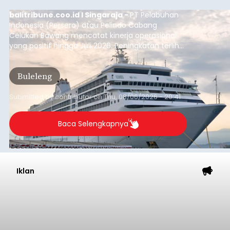
balitribune.coo.id I Singaraja -
PT Pelabuhan
Indonesia (Persero) atau Pelindo Cabang
Celukan Bawang mencatat kinerja operasional
yang positif hingga Juli 2026. Peningkatan terlihat
dari arus kapal yang mencapai 1,48 juta Gross
Tonnage (GT), atau tumbuh 12,4 persen
Buleleng
dibandingkan periode yang sama tahun lalu
yang tercatat sebesar 1,32 juta GT.
Submitted by
contributor
on
Thu, 08/06/2026 - 20:41
Baca Selengkapnya
Iklan